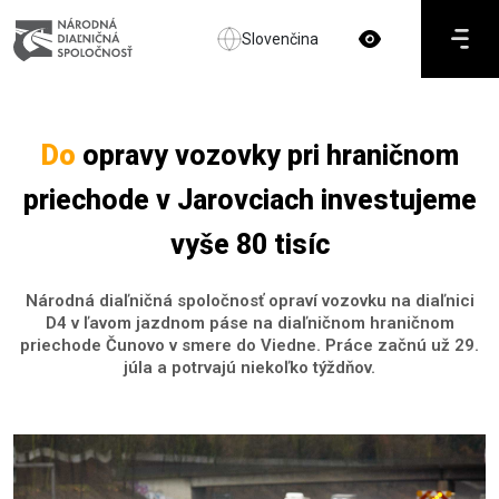
Slovenčina
Do
opravy vozovky pri hraničnom
priechode v Jarovciach investujeme
vyše 80 tisíc
Národná diaľničná spoločnosť opraví vozovku na diaľnici
D4 v ľavom jazdnom páse na diaľničnom hraničnom
priechode Čunovo v smere do Viedne. Práce začnú už 29.
júla a potrvajú niekoľko týždňov.