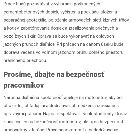
Práce budú pozostávať z vybúrania poškodených
cementobetónových dosiek, vyčistenia podkladu, uloženia
separačnej geotextílie, položenie armovacích sietí, klzných tŕňov
a kotiev, zabetónovania dosiek a zrealizovanie priečnych a
pozdĺžnych škár. Oprava sa bude vykonávať na obidvoch
jazdných pruhoch diaľnice. Pri prácach na danom úseku bude
doprava vedená vo voľnom jazdnom pruhu colného priestoru
hraničného priechodu.
Prosíme, dbajte na bezpečnosť
pracovníkov
Národná diaľničná spoločnosť apeluje na motoristov, aby boli
obozretní, ohľaduplní a dodržiavali obmedzenia súvisiace s
opravnými prácami. Najmä rešpektovali rýchlostne limity. Dôraz
kladie nielen na bezpečnosť motoristov, ale aj na bezpečnosť
pracovníkov v teréne. Práve nepozornosť a nedodržiavanie