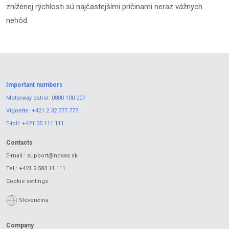
zníženej rýchlosti sú najčastejšími príčinami neraz vážnych
nehôd.
Important numbers
Motorway patrol:
0800 100 007
Vignette:
+421 2 32 777 777
E-toll:
+421 35 111 111
Contacts
E-mail.:
support@ndsas.sk
Tel.:
+421 2 583 11 111
Cookie settings
Slovenčina
Company