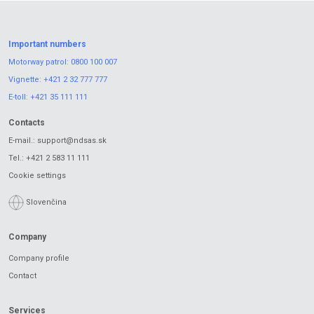
Important numbers
Motorway patrol:
0800 100 007
Vignette:
+421 2 32 777 777
E-toll:
+421 35 111 111
Contacts
E-mail.:
support@ndsas.sk
Tel.:
+421 2 583 11 111
Cookie settings
Slovenčina
Company
Company profile
Contact
Services