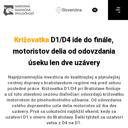
Slovenčina
Križovatka
D1/D4 ide do finále,
motoristov delia od odovzdania
úseku len dve uzávery
Najvýznamnejšia investícia do kvalitnejšej a plynulejšej
cestnej dopravy v bratislavskom regióne má pred sebou
posledné práce. Križovatka D1/D4 pri Bratislave finišuje
a už túto stavebnú sezónu diaľničiari odovzdajú križovatku
motoristom do plnohodnotného užívania. Od odovzdania
celého dopravného uzla delia motoristov už iba dve
uzávery. Prvá sa uskutoční najbližší víkend, kedy sa
uzatvorí D1 v smere do Bratislavy. Ďalší týždeň sa uzatvorí
vetva z D4 na D1.