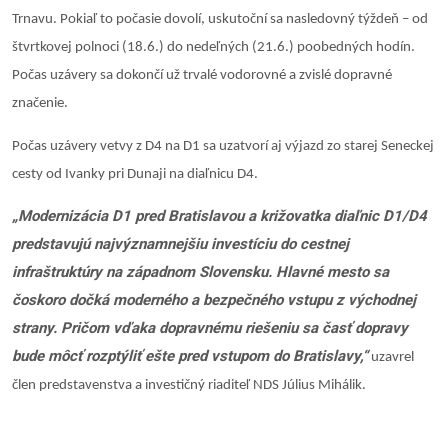
Trnavu. Pokiaľ to počasie dovolí, uskutoční sa nasledovný týždeň – od
štvrtkovej polnoci (18.6.) do nedeľných (21.6.) poobedných hodín.
Počas uzávery sa dokončí už trvalé vodorovné a zvislé dopravné
značenie.
Počas uzávery vetvy z D4 na D1 sa uzatvorí aj výjazd zo starej Seneckej
cesty od Ivanky pri Dunaji na diaľnicu D4.
„Modernizácia D1 pred Bratislavou a križovatka diaľnic D1/D4
predstavujú najvýznamnejšiu investíciu do cestnej
infraštruktúry na západnom Slovensku. Hlavné mesto sa
čoskoro dočká moderného a bezpečného vstupu z východnej
strany. Pričom vďaka dopravnému riešeniu sa časť dopravy
bude môcť rozptýliť ešte pred vstupom do Bratislavy,“
uzavrel
člen predstavenstva a investičný riaditeľ NDS Július Mihálik.