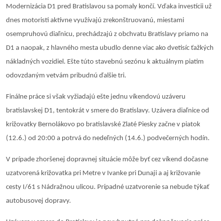
Modernizácia D1 pred Bratislavou sa pomaly končí. Vďaka investícii už
dnes motoristi aktívne využívajú zrekonštruovanú, miestami
osempruhovú diaľnicu, prechádzajú z obchvatu Bratislavy priamo na
D1 a naopak, z hlavného mesta ubudlo denne viac ako dvetisíc ťažkých
nákladných vozidiel. Ešte túto stavebnú sezónu k aktuálnym piatim
odovzdaným vetvám pribudnú ďalšie tri.
Finálne práce si však vyžiadajú ešte jednu víkendovú uzáveru
bratislavskej D1, tentokrát v smere do Bratislavy. Uzávera diaľnice od
križovatky Bernolákovo po bratislavské Zlaté Piesky začne v piatok
(12.6.) od 20:00 a potrvá do nedeľných (14.6.) podvečerných hodín.
V prípade zhoršenej dopravnej situácie môže byť cez víkend dočasne
uzatvorená križovatka pri Metre v Ivanke pri Dunaji a aj križovanie
cesty I/61 s Nádražnou ulicou. Prípadné uzatvorenie sa nebude týkať
autobusovej dopravy.