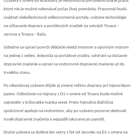
Uzávera v smere do Bratislavy je nevyhnutná pre dokončovacie práce,
ktoré nie je možné vykonávať počas živej premávky. Pracovníci budú
osádzať niekoľkotonové veľkorozmerné portály, vrátane technológie
na sčítavanie dopravy a portálových značiek na vetvách Trnava –
Jarovce a Trnava – Rača.
Súbežne sa upraví povrch dilatácie medzi mostom a oporným múrom
na jednej z vetiev, dokončia sa portálové značky, odstráni sa dočasné
dopravné značenie a upraví sa vodorovné dopravné značenie už do
trvalého stavu.
Po víkendovej uzávere dôjde aj zmene režimu dopravy pri Vajnorskom
jazere. Odbočenie na Vajnory z D1 v smere od Trnavy bude možné
najneskôr v križovatke Ivanka sever. Preto Národná diaľničná
spoločnosť apeluje na motoristov, aby po uzávere pozorne sledovali
trvalé dopravné značenia a nejazdili takzvane po pamäti.
Druhá uzávera sa dotkne len vetvy z D4 od Jaroviec na D1 v smere na