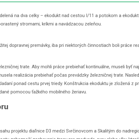
elená na dva celky – ekodukt nad cestou I/11 a potokom a ekodukt n
 porastený stromami, kríkmi a navádzacou zeleňou.
ržitej dopravnej premávky, iba pri niektorých činnostiach boli prác
elezničnej trate. Aby mohli práce prebiehať kontinuálne, museli byť n
usela realizácia prebiehať počas prevádzky železničnej trate. Nasl
ladaní ponad cestu prvej triedy. Konštrukcia ekoduktu je zložená z 
kladané pomocou ťažkého mobilného žeriavu.
oru
sahu projektu diaľnice D3 medzi Svrčinovcom a Skalitým do nadregio