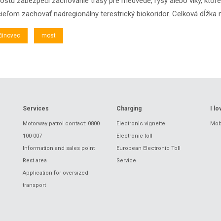
ostu zabezpečí zachovanie trasy pre medvede, rysy alebo vlky, kto
ieľom zachovať nadregionálny terestrický biokoridor. Celková dĺžka 
činovec
most
Services
Charging
I l
Motorway patrol contact: 0800
Electronic vignette
Mobi
100 007
Electronic toll
Information and sales point
European Electronic Toll
Rest area
Service
Application for oversized
transport