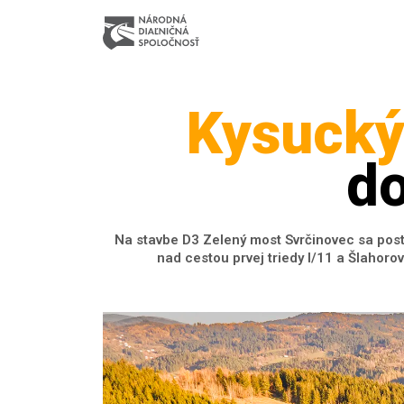
Kysuck
do
Na stavbe D3 Zelený most Svrčinovec sa post
nad cestou prvej triedy I/11 a Šlahor