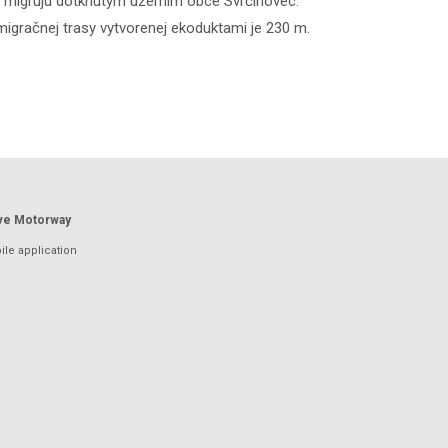
ré migrujú dotknutým územím obce Svrčinovec.
migračnej trasy vytvorenej ekoduktami je 230 m.
ove Motorway
le application