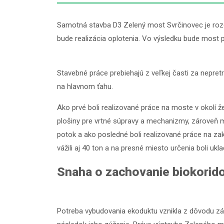
Samotná stavba D3 Zelený most Svrčinovec je rozd
bude realizácia oplotenia. Vo výsledku bude most
Stavebné práce prebiehajú z veľkej časti za nepret
na hlavnom ťahu.
Ako prvé boli realizované práce na moste v okolí ž
plošiny pre vrtné súpravy a mechanizmy, zároveň m
potok a ako posledné boli realizované práce na zak
vážili aj 40 ton a na presné miesto určenia boli u
Snaha o zachovanie biokorid
Potreba vybudovania ekoduktu vznikla z dôvodu zá