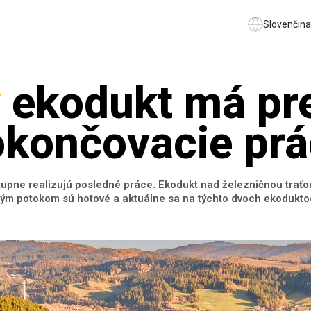
Slovenčina
ý
ekodukt má pr
končovacie prá
upne realizujú posledné práce. Ekodukt nad železničnou trať
ovým potokom sú hotové a aktuálne sa na týchto dvoch ekoduktoc