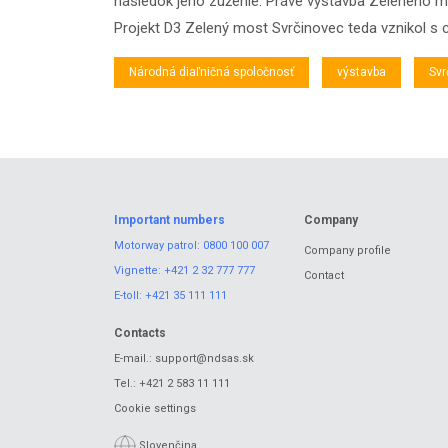
následok jeho zúženie. Práve výstavba Zeleného m
Projekt D3 Zelený most Svrčinovec teda vznikol s c
Národná diaľničná spoločnosť
výstavba
Svr
Important numbers
Company
Motorway patrol:
0800 100 007
Company profile
Vignette:
+421 2 32 777 777
Contact
E-toll:
+421 35 111 111
Contacts
E-mail.:
support@ndsas.sk
Tel.:
+421 2 583 11 111
Cookie settings
Slovenčina