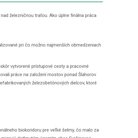
ad železničnou traťou. Ako úplne finálna práca
e realizované pri čo možno najmenších obmedzeniach
ajskôr vytvorené prístupové cesty a pracovné
edovali práce na založení mostov ponad Šlahorov
prefabrikovaných železobetónových dielcov, ktoré
nálneho biokoridoru pre veľké šelmy, čo malo za