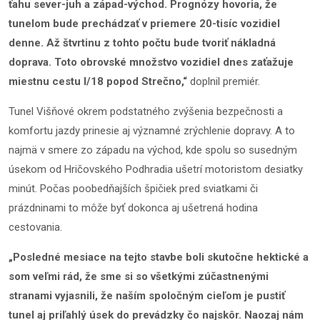
ťahu sever-juh a západ-východ. Prognózy hovoria, že
tunelom bude prechádzať v priemere 20-tisíc vozidiel
denne. Až štvrtinu z tohto počtu bude tvoriť nákladná
doprava. Toto obrovské množstvo vozidiel dnes zaťažuje
miestnu cestu I/18 popod Strečno,“
doplnil premiér.
Tunel Višňové okrem podstatného zvýšenia bezpečnosti a
komfortu jazdy prinesie aj významné zrýchlenie dopravy. A to
najmä v smere zo západu na východ, kde spolu so susedným
úsekom od Hričovského Podhradia ušetrí motoristom desiatky
minút. Počas poobedňajších špičiek pred sviatkami či
prázdninami to môže byť dokonca aj ušetrená hodina
cestovania.
„Posledné mesiace na tejto stavbe boli skutočne hektické a
som veľmi rád, že sme si so všetkými zúčastnenými
stranami vyjasnili, že naším spoločným cieľom je pustiť
tunel aj priľahlý úsek do prevádzky čo najskôr. Naozaj nám