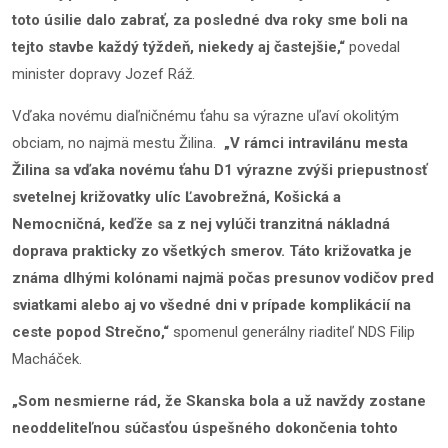
toto úsilie dalo zabrať, za posledné dva roky sme boli na
tejto stavbe každý týždeň, niekedy aj častejšie,“
povedal
minister dopravy Jozef Ráž.
Vďaka novému diaľničnému ťahu sa výrazne uľaví okolitým
obciam, no najmä mestu Žilina.
„V rámci intravilánu mesta
Žilina sa vďaka novému ťahu D1 výrazne zvýši priepustnosť
svetelnej križovatky ulíc Ľavobrežná, Košická a
Nemocničná, keďže sa z nej vylúči tranzitná nákladná
doprava prakticky zo všetkých smerov. Táto križovatka je
známa dlhými kolónami najmä počas presunov vodičov pred
sviatkami alebo aj vo všedné dni v prípade komplikácií na
ceste popod Strečno,“
spomenul generálny riaditeľ NDS Filip
Macháček.
„Som nesmierne rád, že Skanska bola a už navždy zostane
neoddeliteľnou súčasťou úspešného dokončenia tohto