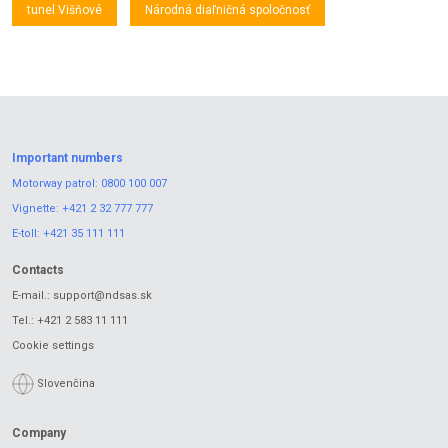
tunel Višňové
Národná diaľničná spoločnosť
Important numbers
Motorway patrol:
0800 100 007
Vignette:
+421 2 32 777 777
E-toll:
+421 35 111 111
Contacts
E-mail.:
support@ndsas.sk
Tel.:
+421 2 583 11 111
Cookie settings
Slovenčina
Company