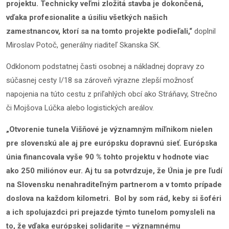
projektu. Technicky veľmi zložitá stavba je dokončená,
vďaka profesionalite a úsiliu všetkých našich
zamestnancov, ktorí sa na tomto projekte podieľali,“
doplnil
Miroslav Potoč, generálny riaditeľ Skanska SK.
Odklonom podstatnej časti osobnej a nákladnej dopravy zo
súčasnej cesty I/18 sa zároveň výrazne zlepší možnosť
napojenia na túto cestu z priľahlých obcí ako Stráňavy, Strečno
či Mojšova Lúčka alebo logistických areálov.
„Otvorenie tunela Višňové je významným míľnikom nielen
pre slovenskú ale aj pre európsku dopravnú sieť. Európska
únia financovala vyše 90 % tohto projektu v hodnote viac
ako 250 miliónov eur. Aj tu sa potvrdzuje, že Únia je pre ľudí
na Slovensku nenahraditeľným partnerom a v tomto prípade
doslova na každom kilometri. Bol by som rád, keby si šoféri
a ich spolujazdci pri prejazde týmto tunelom pomysleli na
to, že vďaka európskej solidarite – významnému