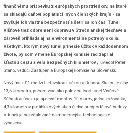
finančnému príspevku z európskych prostriedkov, na ktoré
sa skladajú daňoví poplatníci iných členských krajín - sa
zvyšuje ich vlastná bezpečnosť a šetrí sa ich čas. Tunel
Višňové tiež odbremení dopravu v Strečnianskej tiesňave a
zároveň prihliada aj na environmentálne potreby okolia.
Všetkým, ktorým nový tunel prinesie úžitok v každodennom
živote, by som v mene Európskej komisie rád zaprial
šťastnú cestu a veľa bezpečných kilometrov ,"
uviedol Peter
Stano, vedúci Zastúpenia Európskej komisie na Slovensku.
Nový úsek D1 medzi Lietavskou Lúčkou a Dubnou Skalou je dlhý
13,5 kilometra, pričom viac ako polovicu tvorí tunel Višňové.
Súčasťou úseku je aj deväť mostov, 10 múrov, jedna križovatka,
4,3 kilometrov protihlukových stien či dve predportálové budovy.
V tuneli je nainštalované najmodernejšie technologické
vybavenie.