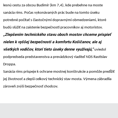
lesnú cestu za obcou Budimír (km 7,4), kde prebehne na moste
sanácia ríms. Počas vykonávaných prác bude na tomto úseku
potrebné počítať s čiastočnými dopravnými obmedzeniami, ktoré
budú slúžiť na zaistenie bezpečnosti pracovníkov aj motoristov.
„Zlepšením technického stavu oboch mostov chceme prispieť
nielen k vyššej bezpečnosti a komfortu Košičanov, ale aj
všetkých vodičov, ktorí tieto úseky denne využívajú,“
uviedol
podpredseda predstavenstva a prevádzkový riaditeľ NDS Rastislav
Droppa.
Sanácia ríms prispeje k ochrane mostnej konštrukcie a pomôže predĺžiť
jej životnosť a zlepší celkový technický stav mosta. Výmena zábradlia
zároveň zvýši bezpečnosť chodcov.