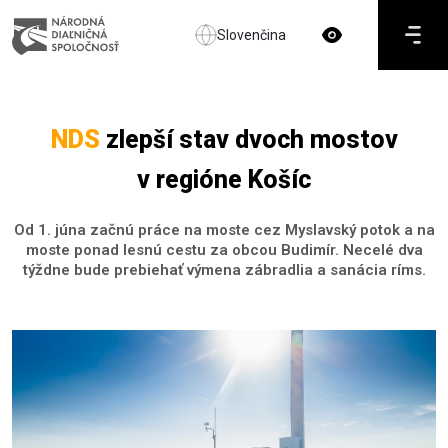
Slovenčina
NDS
zlepší stav dvoch mostov
v regióne Košíc
Od 1. júna začnú práce na moste cez Myslavský potok a na
moste ponad lesnú cestu za obcou Budimír. Necelé dva
týždne bude prebiehať výmena zábradlia a sanácia ríms.