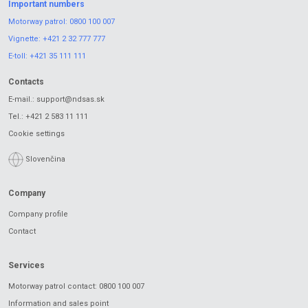
Important numbers
Motorway patrol:
0800 100 007
Vignette:
+421 2 32 777 777
E-toll:
+421 35 111 111
Contacts
E-mail.:
support@ndsas.sk
Tel.:
+421 2 583 11 111
Cookie settings
Slovenčina
Company
Company profile
Contact
Services
Motorway patrol contact: 0800 100 007
Information and sales point