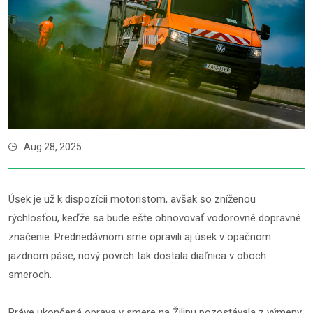
Aug 28, 2025
Úsek je už k dispozícii motoristom, avšak so zníženou
rýchlosťou, keďže sa bude ešte obnovovať vodorovné dopravné
značenie. Prednedávnom sme opravili aj úsek v opačnom
jazdnom páse, nový povrch tak dostala diaľnica v oboch
smeroch.
Práve ukončená oprava v smere na Žilinu pozostávala z výmeny