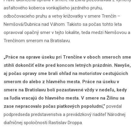
asfaltového koberca vonkajšieho jazdného pruhu,
odbočovacieho pruhu a vetvy križovatky v smere Trenčín –
Nemšová/Dubnica nad Váhom. Takisto sa počas tohto leta
opravoval opačný smer v tejto lokalite, teda medzi Nemšovou a
Trenčínom smerom na Bratislavu.
„Práce na oprave úseku pri Trenčíne v oboch smeroch sme
stihli dokončiť ešte pred koncom letných prázdnin. Navyše,
aj počas opravy sme brali ohľad na motoristov cestujúcich
smerom do alebo z hlavného mesta. Práce na úseku v
smere na Bratislavu boli pozastavené vždy v nedeľu, kedy
sa ľudia vracajú do hlavného mesta. V smere na Žilinu sa
zase nepracovalo počas piatkových popoludní,“
povedal
podpredseda predstavenstva a prevádzkový riaditeľ Národnej
diaľničnej spoločnosti Rastislav Droppa.