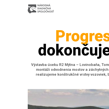
Progre
dokončuje
Výstavba úseku R2 Mýtna – Lovinobaňa, Tomá
montáži odvodnenia mostov a záchytných b
realizujeme konštrukčné vrstvy vozoviek, 