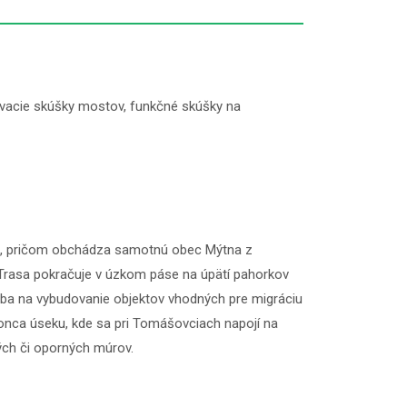
vacie skúšky mostov, funkčné skúšky na
/16, pričom obchádza samotnú obec Mýtna z
 Trasa pokračuje v úzkom páse na úpätí pahorkov
eba na vybudovanie objektov vhodných pre migráciu
onca úseku, kde sa pri Tomášovciach napojí na
ných či oporných múrov.