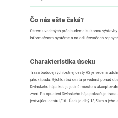
Čo nás ešte čaká?
Okrem uvedených prác budeme ku koncu výstavby o
informačnom systéme a na odlučovačoch ropných 
Charakteristika úseku
Trasa budúcej rýchlostnej cesty R2 je vedená údo
juhozápadu. Rýchlostná cesta je vedená ponad oba
Divínskeho hája, kde je jediné miesto s akceptov
zveri. Po opustení Divínskeho hája pokračuje tra
jestvujúcu cestu I/16. Úsek je dlhý 13,5 km a jeho