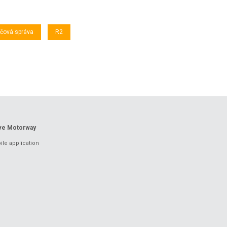
ačová správa
R2
ove Motorway
le application