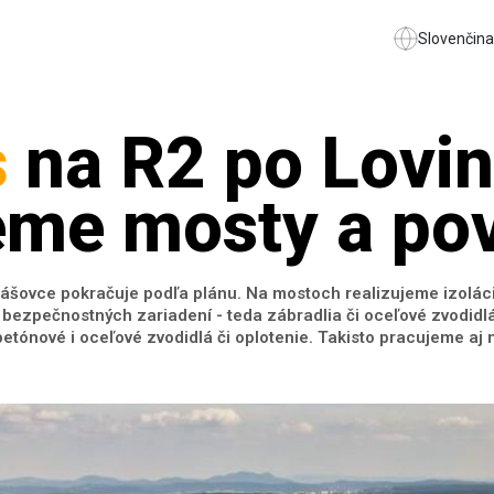
Slovenčina
s
na R2 po Lovin
me mosty a pov
šovce pokračuje podľa plánu. Na mostoch realizujeme izoláci
ezpečnostných zariadení - teda zábradlia či oceľové zvodidlá.
betónové i oceľové zvodidlá či oplotenie. Takisto pracujeme aj