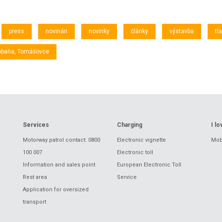
press
novinári
novinky
články
výstavba
tl
obaňa, Tomášovce
Services
Charging
I l
Motorway patrol contact: 0800
Electronic vignette
Mobi
100 007
Electronic toll
Information and sales point
European Electronic Toll
Rest area
Service
Application for oversized
transport