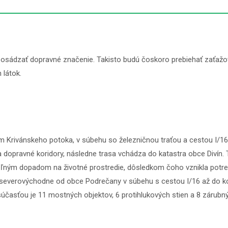
sádzať dopravné značenie. Takisto budú čoskoro prebiehať zaťažo
látok.
lím Krivánskeho potoka, v súbehu so železničnou traťou a cestou I
 dopravné koridory, následne trasa vchádza do katastra obce Divín.
ateľným dopadom na životné prostredie, dôsledkom čoho vznikla potr
sa severovýchodne od obce Podrečany v súbehu s cestou I/16 až do k
 súčasťou je 11 mostných objektov, 6 protihlukových stien a 8 zárub