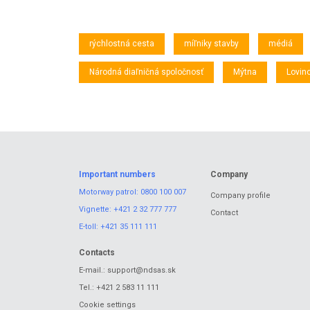
rýchlostná cesta
míľniky stavby
médiá
Národná diaľničná spoločnosť
Mýtna
Lovin
Important numbers
Company
Motorway patrol:
0800 100 007
Company profile
Vignette:
+421 2 32 777 777
Contact
E-toll:
+421 35 111 111
Contacts
E-mail.:
support@ndsas.sk
Tel.:
+421 2 583 11 111
Cookie settings