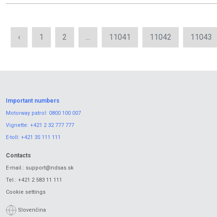
‹
1
2
...
11041
11042
11043
Important numbers
Motorway patrol:
0800 100 007
Vignette:
+421 2 32 777 777
E-toll:
+421 35 111 111
Contacts
E-mail.:
support@ndsas.sk
Tel.:
+421 2 583 11 111
Cookie settings
Slovenčina