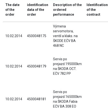
The date
identification
Description of the
Identification
of the
data of the
ordered
of the
order
order
performance
contract
Výmena
servomotora,
10.02.2014
4500048175
ventil a klaks. na
ŠKODE EČV BA
468 NC
Servis po
prejazd.195000km
10.02.2014
4500048179
na ŠKODA OCT.
EČV 782 PP
Servis po
prejazd.165000km
10.02.2014
4500048181
na ŠKODA Fabia
EČV BA 308 EO