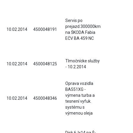
Servis po
prejazd.300000km
10.02.2014
4500048191
na ŠKODA Fabia
EČV BA 459 NC
Tlmočnícke služby
10.02.2014
4500048125
- 10.2.2014
Oprava vozidla
BA551XG -
výmena turba a
10.02.2014
4500048346
tesnení vyfuk.
systému s
výmenou oleja
Disk 6Jx14 na Š-