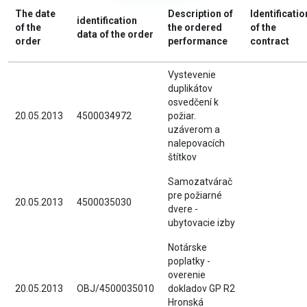
The date
Description of
Identificatio
identification
of the
the ordered
of the
data of the order
order
performance
contract
Vystevenie
duplikátov
osvedčení k
20.05.2013
4500034972
požiar.
uzáverom a
nalepovacích
štítkov
Samozatvárač
pre požiarné
20.05.2013
4500035030
dvere -
ubytovacie izby
Notárske
poplatky -
overenie
20.05.2013
OBJ/4500035010
dokladov GP R2
Hronská