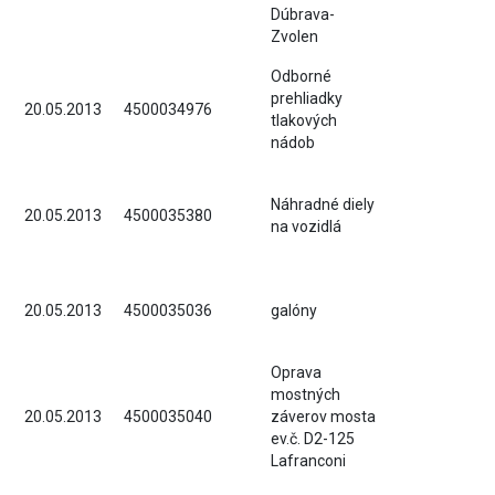
Dúbrava-
Zvolen
Odborné
prehliadky
20.05.2013
4500034976
tlakových
nádob
Náhradné diely
20.05.2013
4500035380
na vozidlá
20.05.2013
4500035036
galóny
Oprava
mostných
20.05.2013
4500035040
záverov mosta
ev.č. D2-125
Lafranconi