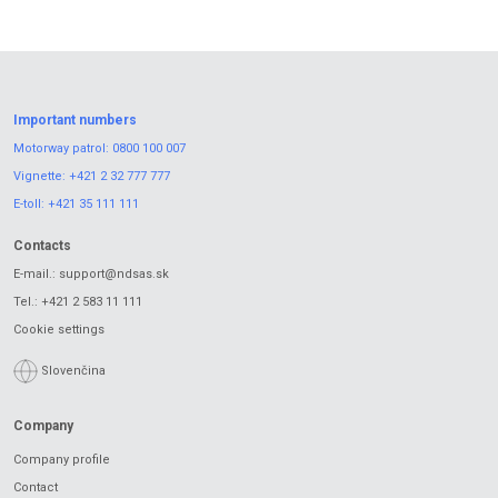
Important numbers
Motorway patrol:
0800 100 007
Vignette:
+421 2 32 777 777
E-toll:
+421 35 111 111
Contacts
E-mail.:
support@ndsas.sk
Tel.:
+421 2 583 11 111
Cookie settings
Slovenčina
Company
Company profile
Contact