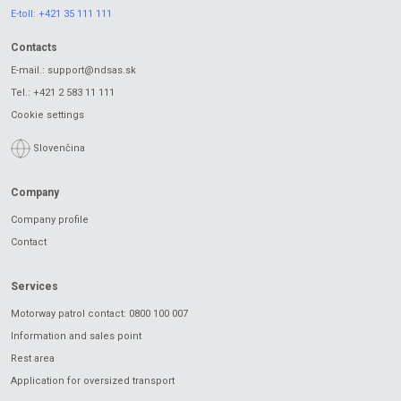
E-toll:
+421 35 111 111
Contacts
E-mail.:
support@ndsas.sk
Tel.:
+421 2 583 11 111
Cookie settings
Slovenčina
Company
Company profile
Contact
Services
Motorway patrol contact: 0800 100 007
Information and sales point
Rest area
Application for oversized transport