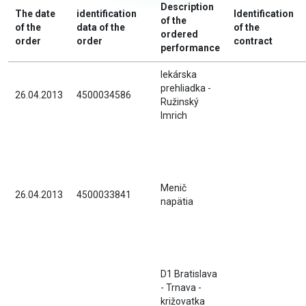
Description
The date
identification
Identification
of the
of the
data of the
of the
ordered
order
order
contract
performance
lekárska
prehliadka -
26.04.2013
4500034586
Ružinský
Imrich
Menič
26.04.2013
4500033841
napätia
D1 Bratislava
- Trnava -
križovatka