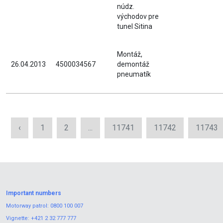
núdz.
východov pre
tunel Sitina
Montáž,
26.04.2013
4500034567
demontáž
pneumatík
‹
1
2
...
11741
11742
11743
Important numbers
Motorway patrol:
0800 100 007
Vignette:
+421 2 32 777 777