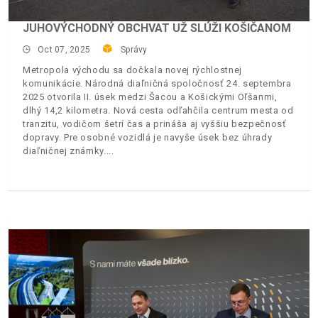
JUHOVÝCHODNÝ OBCHVAT UŽ SLÚŽI KOŠIČANOM
Oct 07, 2025
Správy
Metropola východu sa dočkala novej rýchlostnej
komunikácie. Národná diaľničná spoločnosť 24. septembra
2025 otvorila II. úsek medzi Šacou a Košickými Oľšanmi,
dlhý 14,2 kilometra. Nová cesta odľahčila centrum mesta od
tranzitu, vodičom šetrí čas a prináša aj vyššiu bezpečnosť
dopravy. Pre osobné vozidlá je navyše úsek bez úhrady
diaľničnej známky.