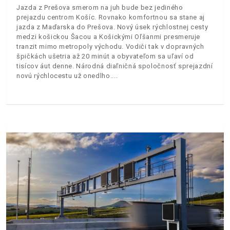
Jazda z Prešova smerom na juh bude bez jediného
prejazdu centrom Košíc. Rovnako komfortnou sa stane aj
jazda z Maďarska do Prešova. Nový úsek rýchlostnej cesty
medzi košickou Šacou a Košickými Oľšanmi presmeruje
tranzit mimo metropoly východu. Vodiči tak v dopravných
špičkách ušetria až 20 minút a obyvateľom sa uľaví od
tisícov áut denne. Národná diaľničná spoločnosť sprejazdní
novú rýchlocestu už onedlho.