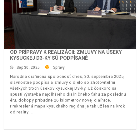
OD PRÍPRAVY K REALIZÁCII: ZMLUVY NA ÚSEKY
KYSUCKEJ D3-KY SÚ PODPÍSANÉ
Sep 30, 2025
Správy
Národná diaľničná spoločnosť dnes, 30. septembra 2025,
slávnostne podpísala zmluvy o dielo so zhotoviteľmi
všetkých troch úsekov kysuckej D3-ky. Už čoskoro sa
spustí výstavba najdlhšieho diaľničného ťahu za poslednú
éru, dokopy pribudne 26 kilometrov novej diaľnice.
Prekreslená mapa kysuckého regiónu je tak už len na krok
od reality.