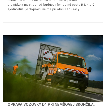
míľniku. Národná diaľničná spoločnosť pustila do
prevádzky most ponad budúcu rýchlostnú cestu R4, ktorý
zjednodušuje dopravu najmä pri obci Kapušany.
OPRAVA VOZOVKY D1 PRI NEMŠOVEJ SKONČILA,