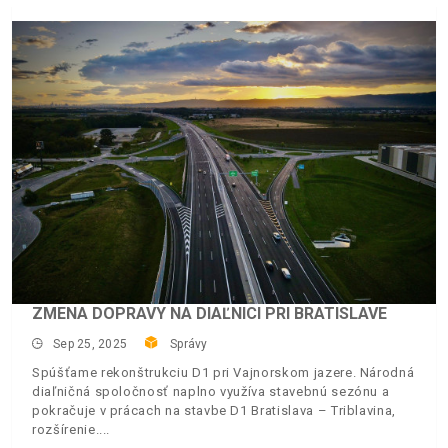
ZMENA DOPRAVY NA DIAĽNICI PRI BRATISLAVE
Sep 25, 2025
Správy
Spúšťame rekonštrukciu D1 pri Vajnorskom jazere. Národná
diaľničná spoločnosť naplno využíva stavebnú sezónu a
pokračuje v prácach na stavbe D1 Bratislava – Triblavina,
rozšírenie.