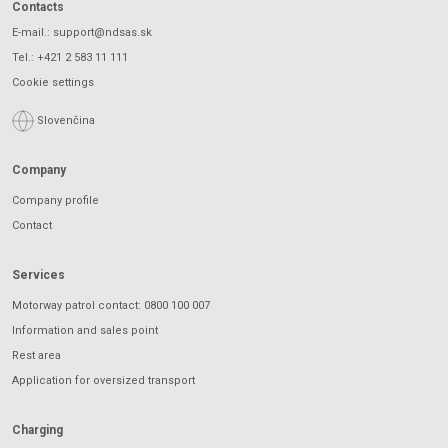
Contacts
E-mail.:
support@ndsas.sk
Tel.:
+421 2 583 11 111
Cookie settings
Slovenčina
Company
Company profile
Contact
Services
Motorway patrol contact: 0800 100 007
Information and sales point
Rest area
Application for oversized transport
Charging