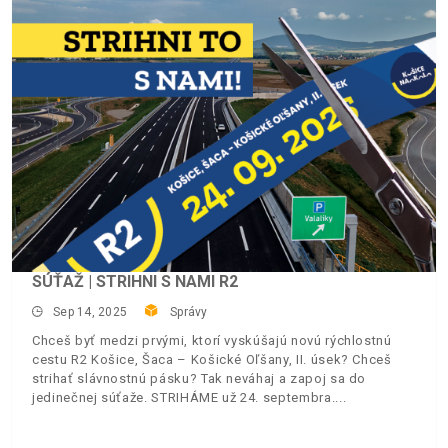
SÚŤAŽ | STRIHNI S NAMI R2
Sep 14, 2025
Správy
Chceš byť medzi prvými, ktorí vyskúšajú novú rýchlostnú
cestu R2 Košice, Šaca – Košické Oľšany, II. úsek? Chceš
strihať slávnostnú pásku? Tak neváhaj a zapoj sa do
jedinečnej súťaže. STRIHÁME už 24. septembra.