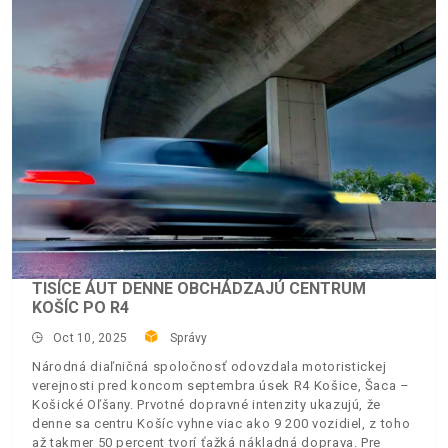
TISÍCE ÁUT DENNE OBCHÁDZAJÚ CENTRUM
KOŠÍC PO R4
Oct 10, 2025
Správy
Národná diaľničná spoločnosť odovzdala motoristickej
verejnosti pred koncom septembra úsek R4 Košice, Šaca –
Košické Oľšany. Prvotné dopravné intenzity ukazujú, že
denne sa centru Košíc vyhne viac ako 9 200 vozidiel, z toho
až takmer 50 percent tvorí ťažká nákladná doprava. Pre