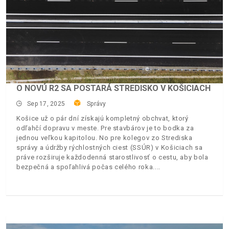
O NOVÚ R2 SA POSTARÁ STREDISKO V KOŠICIACH
Sep 17, 2025
Správy
Košice už o pár dní získajú kompletný obchvat, ktorý
odľahčí dopravu v meste. Pre stavbárov je to bodka za
jednou veľkou kapitolou. No pre kolegov zo Strediska
správy a údržby rýchlostných ciest (SSÚR) v Košiciach sa
práve rozširuje každodenná starostlivosť o cestu, aby bola
bezpečná a spoľahlivá počas celého roka.