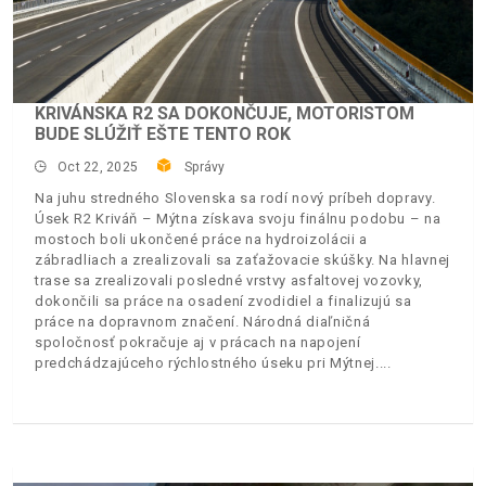
KRIVÁNSKA R2 SA DOKONČUJE, MOTORISTOM
BUDE SLÚŽIŤ EŠTE TENTO ROK
Oct 22, 2025
Správy
Na juhu stredného Slovenska sa rodí nový príbeh dopravy.
Úsek R2 Kriváň – Mýtna získava svoju finálnu podobu – na
mostoch boli ukončené práce na hydroizolácii a
zábradliach a zrealizovali sa zaťažovacie skúšky. Na hlavnej
trase sa zrealizovali posledné vrstvy asfaltovej vozovky,
dokončili sa práce na osadení zvodidiel a finalizujú sa
práce na dopravnom značení. Národná diaľničná
spoločnosť pokračuje aj v prácach na napojení
predchádzajúceho rýchlostného úseku pri Mýtnej.