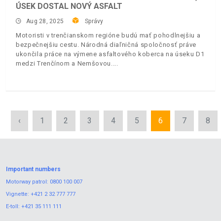
ÚSEK DOSTAL NOVÝ ASFALT
Aug 28, 2025
Správy
Motoristi v trenčianskom regióne budú mať pohodlnejšiu a
bezpečnejšiu cestu. Národná diaľničná spoločnosť práve
ukončila práce na výmene asfaltového koberca na úseku D1
medzi Trenčínom a Nemšovou.
‹
1
2
3
4
5
6
7
8
Important numbers
Motorway patrol:
0800 100 007
Vignette:
+421 2 32 777 777
E-toll:
+421 35 111 111