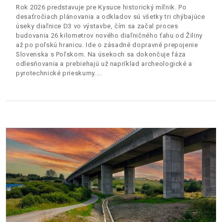
Rok 2026 predstavuje pre Kysuce historický míľnik. Po
desaťročiach plánovania a odkladov sú všetky tri chýbajúce
úseky diaľnice D3 vo výstavbe, čím sa začal proces
budovania 26 kilometrov nového diaľničného ťahu od Žiliny
až po poľskú hranicu. Ide o zásadné dopravné prepojenie
Slovenska s Poľskom. Na úsekoch sa dokončuje fáza
odlesňovania a prebiehajú už napríklad archeologické a
pyrotechnické prieskumy.