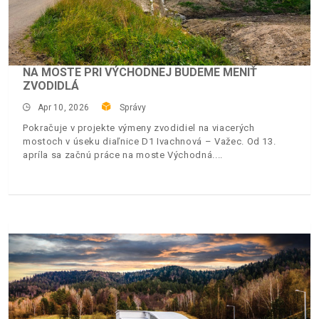
NA MOSTE PRI VÝCHODNEJ BUDEME MENIŤ
ZVODIDLÁ
Apr 10, 2026
Správy
Pokračuje v projekte výmeny zvodidiel na viacerých
mostoch v úseku diaľnice D1 Ivachnová – Važec. Od 13.
apríla sa začnú práce na moste Východná.