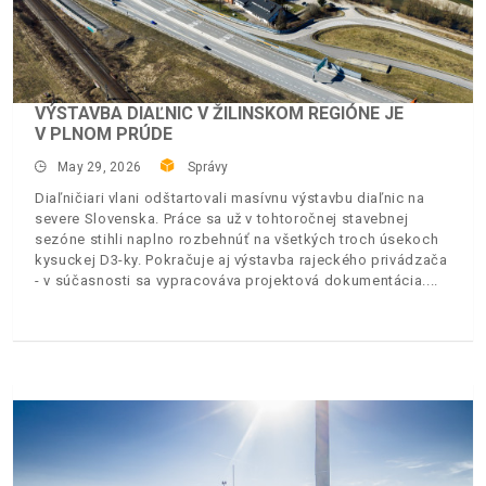
VÝSTAVBA DIAĽNIC V ŽILINSKOM REGIÓNE JE
V PLNOM PRÚDE
May 29, 2026
Správy
Diaľničiari vlani odštartovali masívnu výstavbu diaľnic na
severe Slovenska. Práce sa už v tohtoročnej stavebnej
sezóne stihli naplno rozbehnúť na všetkých troch úsekoch
kysuckej D3-ky. Pokračuje aj výstavba rajeckého privádzača
- v súčasnosti sa vypracováva projektová dokumentácia.