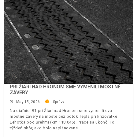
PRI ŽIARI NAD HRONOM SME VYMENILI MOSTNÉ
ZÁVERY
May 15, 2026
Správy
Na diaľnici R1 pri Žiari nad Hronom sme vymenili dva
mostné závery na moste cez potok Teplá pri križovatke
Lehôtka pod Brehmi (km 118,046). Práce sa ukončili o
týždeň skôr, ako bolo naplánované.