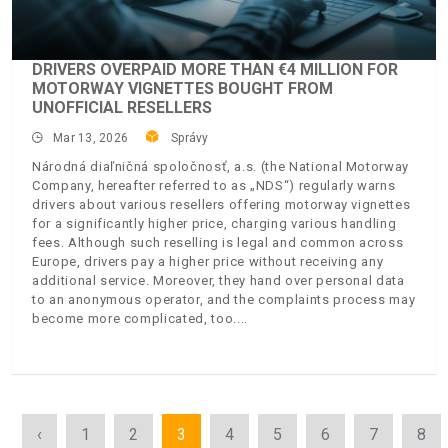
DRIVERS OVERPAID MORE THAN €4 MILLION FOR
MOTORWAY VIGNETTES BOUGHT FROM
UNOFFICIAL RESELLERS
Mar 13, 2026
Správy
Národná diaľničná spoločnosť, a.s. (the National Motorway
Company, hereafter referred to as „NDS“) regularly warns
drivers about various resellers offering motorway vignettes
for a significantly higher price, charging various handling
fees. Although such reselling is legal and common across
Europe, drivers pay a higher price without receiving any
additional service. Moreover, they hand over personal data
to an anonymous operator, and the complaints process may
become more complicated, too.
‹
1
2
3
4
5
6
7
8