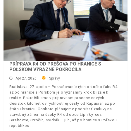
PRÍPRAVA R4 OD PREŠOVA PO HRANICE S
POĽSKOM VÝRAZNE POKROČILA
Apr 27, 2026
Správy
Bratislava, 27. apríla – Pokračovanie rýchlostného ťahu R4
až po hranice s Poľskom je o významný krok bližšie k
realite. Pokročili sme v prípravnom procese nových
desiatok kilometrov rýchlostnej cesty od Kapušian až po
štátnu hranicu. Čoskoro plánujeme podpísať zmluvy na
stavebný zámer na úseky R4 od obce Lipníky, cez
Giraltovce, Stročín, Svidník – juh, až po hranice s Poľskou
republikou.