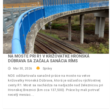
NA MOSTE PRI R1 V KRIŽOVATKE HRONSKÁ
DÚBRAVA SA ZAČALA SANÁCIA RÍMS
Mar 30, 2026
Správy
NDS odštartovala sanačné práce na moste na vetve
križovatky Hronská Dúbrava, ktorá je súčasťou rýchlostnej
cesty R1. Most sa nachádza na nadjazde nad železnicou pri
Hronskej Breznici (km cca 137,500). Práce by mali potrvať
necelý mesiac.