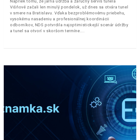
Napriek tomu, že jarná údržba a záručný servis tunela
Višňové začali len minulý pondelok, už dnes sa otvára tunel
v smere na Bratislavu. Vďaka bezproblémovému priebehu,
vysokému nasadeniu a profesionálnej koordinácii
odborníkov, NDS potvrdila najoptimistickejší scenár údržby
a tunel sa otvorí v skoršom termíne.