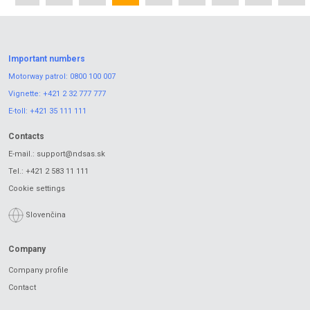
Important numbers
Motorway patrol:
0800 100 007
Vignette:
+421 2 32 777 777
E-toll:
+421 35 111 111
Contacts
E-mail.:
support@ndsas.sk
Tel.:
+421 2 583 11 111
Cookie settings
Slovenčina
Company
Company profile
Contact