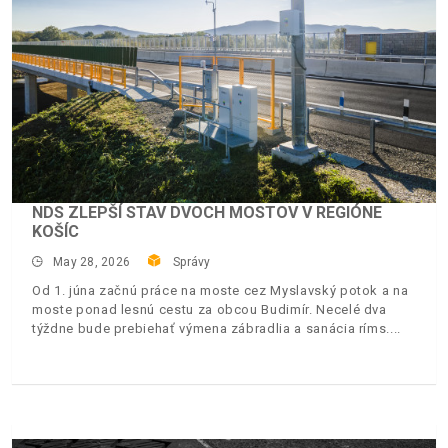
NDS ZLEPŠÍ STAV DVOCH MOSTOV V REGIÓNE
KOŠÍC
May 28, 2026
Správy
Od 1. júna začnú práce na moste cez Myslavský potok a na
moste ponad lesnú cestu za obcou Budimír. Necelé dva
týždne bude prebiehať výmena zábradlia a sanácia ríms.