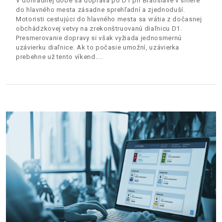
V dohľadnej dobe sa doprava po D1 pri Bratislave v smere
do hlavného mesta zásadne sprehľadní a zjednoduší.
Motoristi cestujúci do hlavného mesta sa vrátia z dočasnej
obchádzkovej vetvy na zrekonštruovanú diaľnicu D1.
Presmerovanie dopravy si však vyžiada jednosmernú
uzávierku diaľnice. Ak to počasie umožní, uzávierka
prebehne už tento víkend.