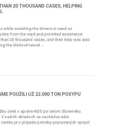
 THAN 20 THOUSAND CASES, HELPING
EL
s while assisting the drivers in need on
cles from the road and provided assistance
e than 20 thousand cases, and their help was also
ng the Višňové tunnel.
SME POUŽILI UŽ 22.000 TON POSYPU
ržbu ciest v správe NDS po celom Slovensku
. V našich skladoch sa nachádza ešte
terénu je v prípade potreby pripravených vyraziť