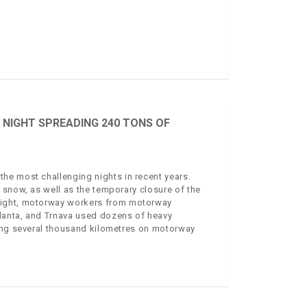
NIGHT SPREADING 240 TONS OF
he most challenging nights in recent years.
 snow, as well as the temporary closure of the
night, motorway workers from motorway
lanta, and Trnava used dozens of heavy
ring several thousand kilometres on motorway