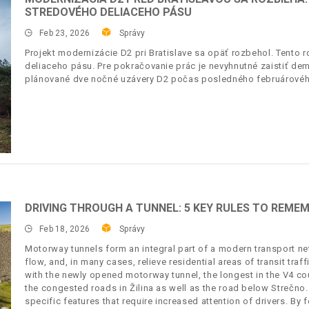
STREDOVÉHO DELIACEHO PÁSU
Feb 23, 2026
Správy
Projekt modernizácie D2 pri Bratislave sa opäť rozbehol. Tento 
deliaceho pásu. Pre pokračovanie prác je nevyhnutné zaistiť dem
plánované dve nočné uzávery D2 počas posledného februárovéh
DRIVING THROUGH A TUNNEL: 5 KEY RULES TO REME
Feb 18, 2026
Správy
Motorway tunnels form an integral part of a modern transport ne
flow, and, in many cases, relieve residential areas of transit tra
with the newly opened motorway tunnel, the longest in the V4 co
the congested roads in Žilina as well as the road below Strečno.
specific features that require increased attention of drivers. By 