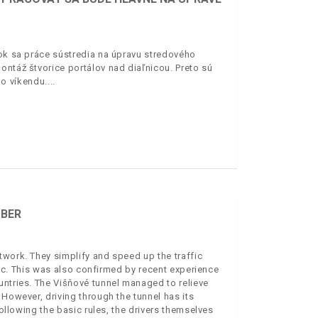
rok sa práce sústredia na úpravu stredového
ontáž štvorice portálov nad diaľnicou. Preto sú
o víkendu.
MBER
twork. They simplify and speed up the traffic
ffic. This was also confirmed by recent experience
untries. The Višňové tunnel managed to relieve
 However, driving through the tunnel has its
following the basic rules, the drivers themselves