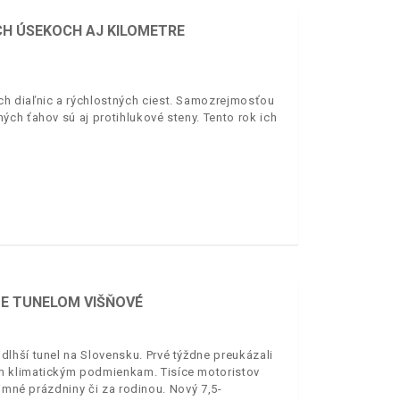
CH ÚSEKOCH AJ KILOMETRE
h diaľnic a rýchlostných ciest. Samozrejmosťou
ch ťahov sú aj protihlukové steny. Tento rok ich
DE TUNELOM VIŠŇOVÉ
lhší tunel na Slovensku. Prvé týždne preukázali
m klimatickým podmienkam. Tisíce motoristov
zimné prázdniny či za rodinou. Nový 7,5-