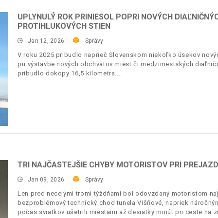
UPLYNULÝ ROK PRINIESOL POPRI NOVÝCH DIAĽNIČNÝ
PROTIHLUKOVÝCH STIEN
Jan 12, 2026
Správy
V roku 2025 pribudlo naprieč Slovenskom niekoľko úsekov novýc
pri výstavbe nových obchvatov miest či medzimestských diaľničný
pribudlo dokopy 16,5 kilometra.
TRI NAJČASTEJŠIE CHYBY MOTORISTOV PRI PREJAZ
Jan 09, 2026
Správy
Len pred necelými tromi týždňami bol odovzdaný motoristom najd
bezproblémový technický chod tunela Višňové, napriek náročný
počas sviatkov ušetrili miestami až desiatky minút pri ceste na 