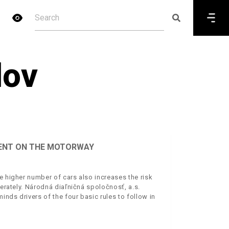
dov
IDENT ON THE MOTORWAY
e higher number of cars also increases the risk
derately. Národná diaľničná spoločnosť, a.s.
nds drivers of the four basic rules to follow in