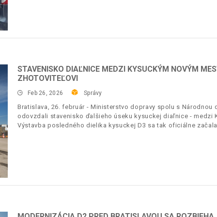
STAVENISKO DIAĽNICE MEDZI KYSUCKÝM NOVÝM ME
ZHOTOVITEĽOVI
Feb 26, 2026
Správy
Bratislava, 26. február - Ministerstvo dopravy spolu s Národnou
odovzdali stavenisko ďalšieho úseku kysuckej diaľnice - med
Výstavba posledného dielika kysuckej D3 sa tak oficiálne začala
MODERNIZÁCIA D2 PRED BRATISLAVOU SA ROZBIEHA