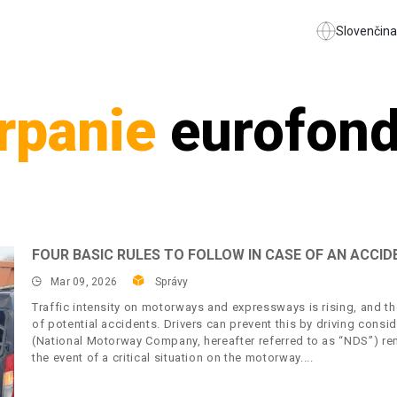
Slovenčina
rpanie
eurofon
FOUR BASIC RULES TO FOLLOW IN CASE OF AN ACC
Mar 09, 2026
Správy
Traffic intensity on motorways and expressways is rising, and th
of potential accidents. Drivers can prevent this by driving consi
(National Motorway Company, hereafter referred to as “NDS”) remi
the event of a critical situation on the motorway.