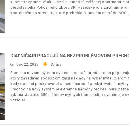
kilometrový tunel však ukázal aj nutnosť zvýšenej opatrnosti mo
predstavitelia Policajného zboru SR, Hasičského a záchranného 
koordinačnom stretnutí, ktoré prebehlo 8. januára na pôde NDS.
DIAĽNIČIARI PRACUJÚ NA BEZPROBLÉMOVOM PRECH
Dec 22, 2025
Správy
Práce na novom mýtnom systéme pokračujú, všetko sa pripravu
ktorý zásadným spôsobom zníži náklady na výber mýta. Cieľom Nár
kedy domáci poskytovateľ a medzinárodní poskytovatelia mýtny
Prechod na nový systém je extrémne náročný proces. Musí prebi
vykoná viac ako 650 miliónov mýtnych transakcií, v systéme je e
vozidiel.