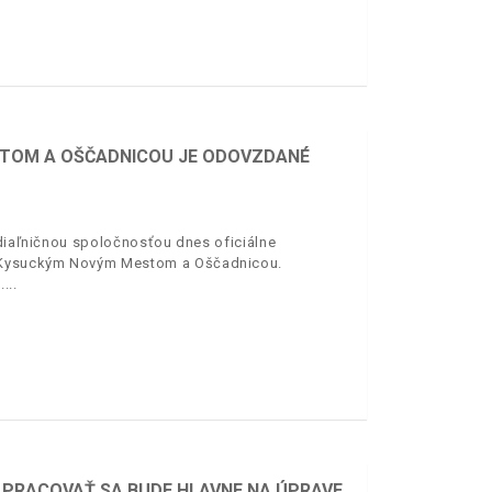
STOM A OŠČADNICOU JE ODOVZDANÉ
 diaľničnou spoločnosťou dnes oficiálne
zi Kysuckým Novým Mestom a Oščadnicou.
.
. PRACOVAŤ SA BUDE HLAVNE NA ÚPRAVE