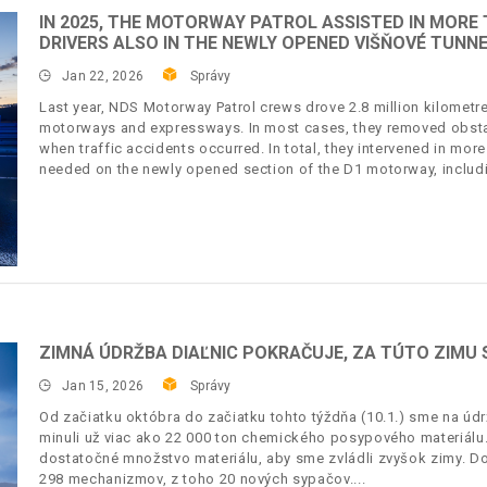
IN 2025, THE MOTORWAY PATROL ASSISTED IN MORE
DRIVERS ALSO IN THE NEWLY OPENED VIŠŇOVÉ TUNN
Jan 22, 2026
Správy
Last year, NDS Motorway Patrol crews drove 2.8 million kilometre
motorways and expressways. In most cases, they removed obsta
when traffic accidents occurred. In total, they intervened in mor
needed on the newly opened section of the D1 motorway, includi
ZIMNÁ ÚDRŽBA DIAĽNIC POKRAČUJE, ZA TÚTO ZIMU 
Jan 15, 2026
Správy
Od začiatku októbra do začiatku tohto týždňa (10.1.) sme na úd
minuli už viac ako 22 000 ton chemického posypového materiálu
dostatočné množstvo materiálu, aby sme zvládli zvyšok zimy. Do 
298 mechanizmov, z toho 20 nových sypačov.