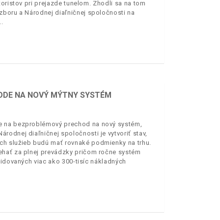
toristov pri prejazde tunelom. Zhodli sa na tom
zboru a Národnej diaľničnej spoločnosti na
ODE NA NOVÝ MÝTNY SYSTÉM
je na bezproblémový prechod na nový systém,
odnej diaľničnej spoločnosti je vytvoriť stav,
ch služieb budú mať rovnaké podmienky na trhu.
ehať za plnej prevádzky pričom ročne systém
vidovaných viac ako 300-tisíc nákladných