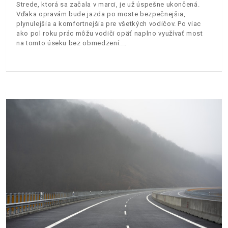
Strede, ktorá sa začala v marci, je už úspešne ukončená.
Vďaka opravám bude jazda po moste bezpečnejšia,
plynulejšia a komfortnejšia pre všetkých vodičov. Po viac
ako pol roku prác môžu vodiči opäť naplno využívať most
na tomto úseku bez obmedzení.