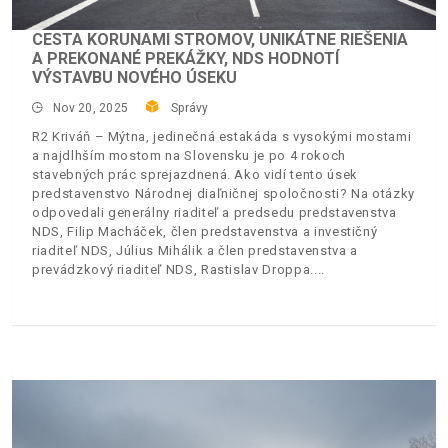
CESTA KORUNAMI STROMOV, UNIKÁTNE RIEŠENIA
A PREKONANÉ PREKÁŽKY, NDS HODNOTÍ
VÝSTAVBU NOVÉHO ÚSEKU
Nov 20, 2025
Správy
R2 Kriváň – Mýtna, jedinečná estakáda s vysokými mostami
a najdlhším mostom na Slovensku je po 4 rokoch
stavebných prác sprejazdnená. Ako vidí tento úsek
predstavenstvo Národnej diaľničnej spoločnosti? Na otázky
odpovedali generálny riaditeľ a predsedu predstavenstva
NDS, Filip Macháček, člen predstavenstva a investičný
riaditeľ NDS, Július Mihálik a člen predstavenstva a
prevádzkový riaditeľ NDS, Rastislav Droppa.