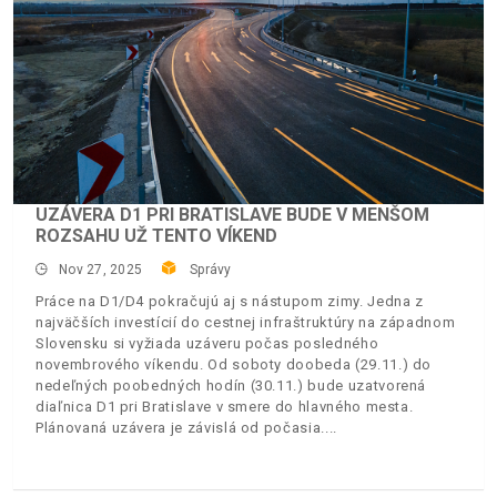
UZÁVERA D1 PRI BRATISLAVE BUDE V MENŠOM
ROZSAHU UŽ TENTO VÍKEND
Nov 27, 2025
Správy
Práce na D1/D4 pokračujú aj s nástupom zimy. Jedna z
najväčších investícií do cestnej infraštruktúry na západnom
Slovensku si vyžiada uzáveru počas posledného
novembrového víkendu. Od soboty doobeda (29.11.) do
nedeľných poobedných hodín (30.11.) bude uzatvorená
diaľnica D1 pri Bratislave v smere do hlavného mesta.
Plánovaná uzávera je závislá od počasia.