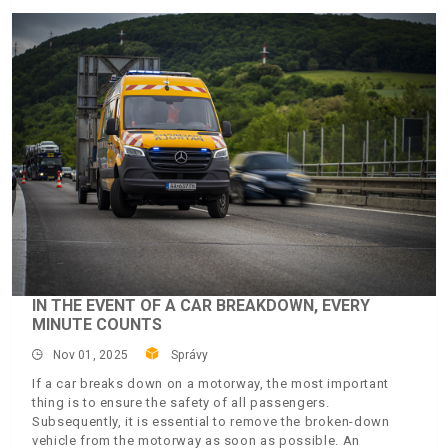
IN THE EVENT OF A CAR BREAKDOWN, EVERY
MINUTE COUNTS
Nov 01, 2025
Správy
If a car breaks down on a motorway, the most important
thing is to ensure the safety of all passengers.
Subsequently, it is essential to remove the broken-down
vehicle from the motorway as soon as possible. An