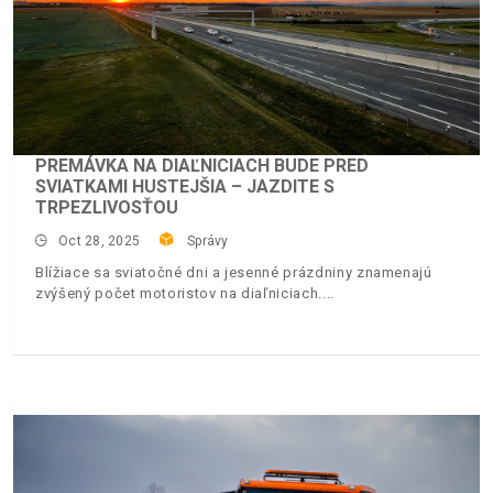
PREMÁVKA NA DIAĽNICIACH BUDE PRED
SVIATKAMI HUSTEJŠIA – JAZDITE S
TRPEZLIVOSŤOU
Oct 28, 2025
Správy
Blížiace sa sviatočné dni a jesenné prázdniny znamenajú
zvýšený počet motoristov na diaľniciach.