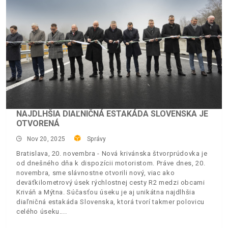
NAJDLHŠIA DIAĽNIČNÁ ESTAKÁDA SLOVENSKA JE
OTVORENÁ
Nov 20, 2025
Správy
Bratislava, 20. novembra - Nová krivánska štvorprúdovka je
od dnešného dňa k dispozícii motoristom. Práve dnes, 20.
novembra, sme slávnostne otvorili nový, viac ako
deväťkilometrový úsek rýchlostnej cesty R2 medzi obcami
Kriváň a Mýtna. Súčasťou úseku je aj unikátna najdlhšia
diaľničná estakáda Slovenska, ktorá tvorí takmer polovicu
celého úseku.