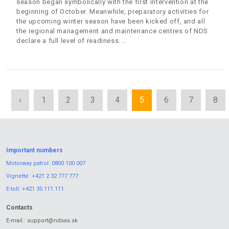
season began symbolically with the first intervention at the
beginning of October. Meanwhile, preparatory activities for
the upcoming winter season have been kicked off, and all
the regional management and maintenance centres of NDS
declare a full level of readiness.
‹
1
2
3
4
5
6
7
8
Important numbers
Motorway patrol:
0800 100 007
Vignette:
+421 2 32 777 777
E-toll:
+421 35 111 111
Contacts
E-mail.:
support@ndsas.sk