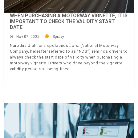
WHEN PURCHASING A MOTORWAY VIGNETTE, IT IS
IMPORTANT TO CHECK THE VALIDITY START
DATE
Nov 07, 2025
Správy
Národná diaľničná spoločnosť, a.s. (National Motorway
Company, hereafter referred to as “NDS”) reminds drivers to
always check the start date of validity when purchasing a
motorway vignette. Drivers who drive beyond the vignette
validity period risk being fined.