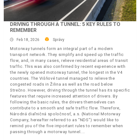
DRIVING THROUGH A TUNNEL: 5 KEY RULES TO
REMEMBER
Feb 18, 2026
Správy
Motorway tunnels form an integral part of a modern
transport network. They simplify and speed up the traffic
flow, and, in many cases, relieve residential areas of transit
traffic. This was also confirmed by recent experience with
the newly opened motorway tunnel, the longest in the V4
countries. The Višňové tunnel managed to relieve the
congested roads in Žilina as well as the road below
Strečno. However, driving through the tunnel has its specific
features that require increased attention of drivers. By
following the basic rules, the drivers themselves can
contribute to a smooth and safe traffic flow. Therefore,
Národná diaľničná spoločnosť, a.s. (National Motorway
Company, hereafter referred to as “NDS”) would like to
remind you of the five important rules to remember when
passing through a motorway tunnel.