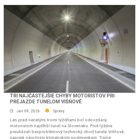
TRI NAJČASTEJŠIE CHYBY MOTORISTOV PRI
PREJAZDE TUNELOM VIŠŇOVÉ
Jan 09, 2026
Správy
Len pred necelými tromi týždňami bol odovzdaný
motoristom najdlhší tunel na Slovensku. Prvé týždne
preukázali bezproblémový technický chod tunela Višňové,
napriek náročným klimatickým podmienkam. Tisíce