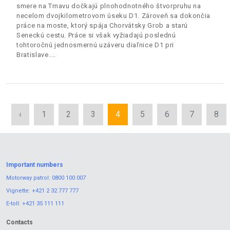
smere na Trnavu dočkajú plnohodnotného štvorpruhu na
necelom dvojkilometrovom úseku D1. Zároveň sa dokončia
práce na moste, ktorý spája Chorvátsky Grob a starú
Seneckú cestu. Práce si však vyžiadajú poslednú
tohtoročnú jednosmernú uzáveru diaľnice D1 pri
Bratislave.
‹
1
2
3
4
5
6
7
8
Important numbers
Motorway patrol:
0800 100 007
Vignette:
+421 2 32 777 777
E-toll:
+421 35 111 111
Contacts