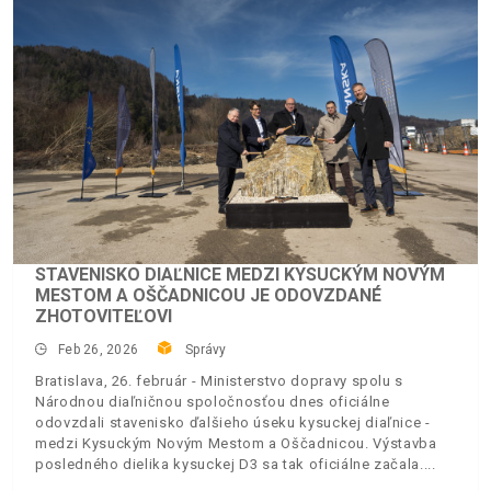
STAVENISKO DIAĽNICE MEDZI KYSUCKÝM NOVÝM
MESTOM A OŠČADNICOU JE ODOVZDANÉ
ZHOTOVITEĽOVI
Feb 26, 2026
Správy
Bratislava, 26. február - Ministerstvo dopravy spolu s
Národnou diaľničnou spoločnosťou dnes oficiálne
odovzdali stavenisko ďalšieho úseku kysuckej diaľnice -
medzi Kysuckým Novým Mestom a Oščadnicou. Výstavba
posledného dielika kysuckej D3 sa tak oficiálne začala.