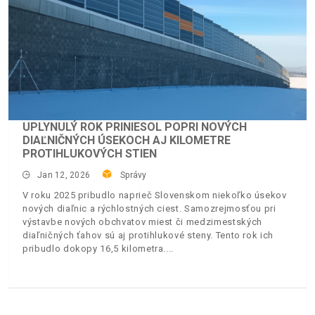
UPLYNULÝ ROK PRINIESOL POPRI NOVÝCH
DIAĽNIČNÝCH ÚSEKOCH AJ KILOMETRE
PROTIHLUKOVÝCH STIEN
Jan 12, 2026
Správy
V roku 2025 pribudlo naprieč Slovenskom niekoľko úsekov
nových diaľnic a rýchlostných ciest. Samozrejmosťou pri
výstavbe nových obchvatov miest či medzimestských
diaľničných ťahov sú aj protihlukové steny. Tento rok ich
pribudlo dokopy 16,5 kilometra.