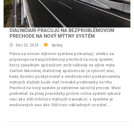
DIAĽNIČIARI PRACUJÚ NA BEZPROBLÉMOVOM
PRECHODE NA NOVÝ MÝTNY SYSTÉM
Dec 22, 2025
Správy
Práce na novom mýtnom systéme pokračujú, všetko sa
pripravuje na bezproblémový prechod na nový systém,
ktorý zásadným spôsobom zníži náklady na výber mýta.
Cieľom Národnej diaľničnej spoločnosti je vytvoriť stav,
kedy domáci poskytovateľ a medzinárodní poskytovatelia
mýtnych služieb budú mať rovnaké podmienky na trhu.
Prechod na nový systém je extrémne náročný proces. Musí
prebiehať za plnej prevádzky pričom ročne systém vykoná
viac ako 650 miliónov mýtnych transakcií, v systéme je
evidovaných viac ako 300-tisíc nákladných vozidiel.