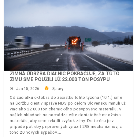
ZIMNÁ ÚDRŽBA DIAĽNIC POKRAČUJE, ZA TÚTO
ZIMU SME POUŽILI UŽ 22.000 TON POSYPU
Jan 15, 2026
Správy
Od začiatku októbra do začiatku tohto týždňa (10.1.) sme
na údržbu ciest v správe NDS po celom Slovensku minuli už
viac ako 22 000 ton chemického posypového materiálu. V
našich skladoch sa nachádza ešte dostatočné množstvo
materiálu, aby sme zvládli zvyšok zimy. Do terénu je v
prípade potreby pripravených vyraziť 298 mechanizmov, z
toho 20 nových sypačov.