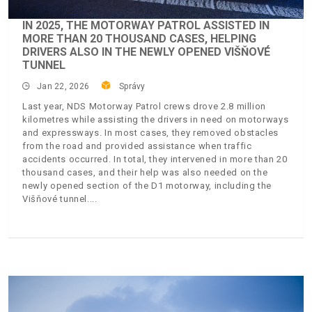
IN 2025, THE MOTORWAY PATROL ASSISTED IN
MORE THAN 20 THOUSAND CASES, HELPING
DRIVERS ALSO IN THE NEWLY OPENED VIŠŇOVÉ
TUNNEL
Jan 22, 2026
Správy
Last year, NDS Motorway Patrol crews drove 2.8 million
kilometres while assisting the drivers in need on motorways
and expressways. In most cases, they removed obstacles
from the road and provided assistance when traffic
accidents occurred. In total, they intervened in more than 20
thousand cases, and their help was also needed on the
newly opened section of the D1 motorway, including the
Višňové tunnel.