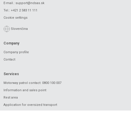
E-mail.:
support@ndsas.sk
Tel.:
+421 2 583 11 111
Cookie settings
Slovenčina
Company
Company profile
Contact
Services
Motorway patrol contact: 0800 100 007
Information and sales point
Rest area
Application for oversized transport
Charging
Electronic vignette