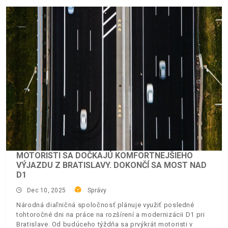
MOTORISTI SA DOČKAJÚ KOMFORTNEJŠIEHO
VÝJAZDU Z BRATISLAVY. DOKONČÍ SA MOST NAD
D1
Dec 10, 2025
Správy
Národná diaľničná spoločnosť plánuje využiť posledné
tohtoročné dni na práce na rozšírení a modernizácii D1 pri
Bratislave. Od budúceho týždňa sa prvýkrát motoristi v