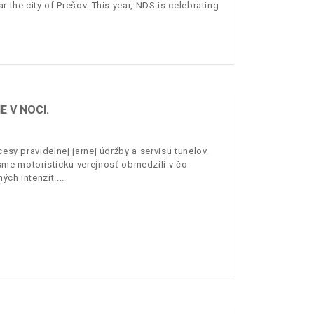
r the city of Prešov. This year, NDS is celebrating
 V NOCI.
esy pravidelnej jarnej údržby a servisu tunelov.
sme motoristickú verejnosť obmedzili v čo
ých intenzít.