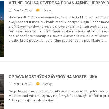
V TUNELOCH NA SEVERE SA POČAS JARNEJ ÚDRŽBY 
Mar 12, 2025
Správy
Národná diaľničná spoločnosť vyšla v ústrety filmárom, ktorí chc
svoju scenériu uspelo v konkurencii viacerých krajín. Počas marca
diaľničných tunelov na severe Slovenska. Filmári zároveň prispejú
realizované Národnou diaľničnou spoločnosťou v žilinskom regió
spoločnosť preinvestuje na severe Slovenska niekoľko miliónov 
služby, ktoré poskytnú regionálne spoločnosti a podnikatelia.
OPRAVA MOSTNÝCH ZÁVEROV NA MOSTE LÚKA
Mar 11, 2025
Správy
Od polovice marca sa budú realizovať opravy mostných záverov
Mestom nad Váhom. Opravy majú zvýšiť dopravný komfort a predĺ
Práce potrvajú necelý mesiac.