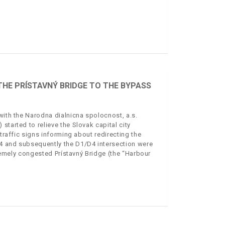
THE PRÍSTAVNÝ BRIDGE TO THE BYPASS
with the Narodna dialnicna spolocnost, a.s.
started to relieve the Slovak capital city
 traffic signs informing about redirecting the
 D4 and subsequently the D1/D4 intersection were
xtremely congested Prístavný Bridge (the “Harbour