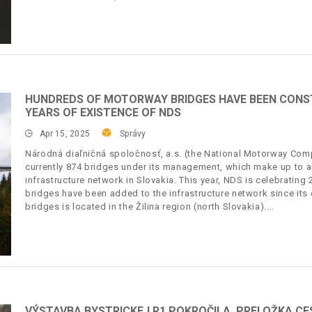
HUNDREDS OF MOTORWAY BRIDGES HAVE BEEN CONST
YEARS OF EXISTENCE OF NDS
Apr 15, 2025
Správy
Národná diaľničná spoločnosť, a.s. (the National Motorway Comp
currently 874 bridges under its management, which make up to 
infrastructure network in Slovakia. This year, NDS is celebrating
bridges have been added to the infrastructure network since its 
bridges is located in the Žilina region (north Slovakia).
VÝSTAVBA BYSTRICKEJ R1 POKROČILA, PRELOŽKA CE