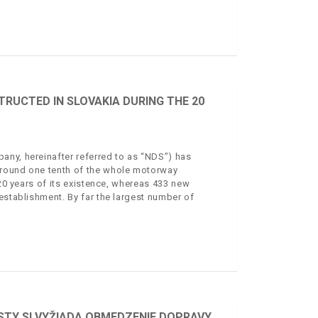
RUCTED IN SLOVAKIA DURING THE 20
any, hereinafter referred to as “NDS”) has
around one tenth of the whole motorway
 20 years of its existence, whereas 433 new
establishment. By far the largest number of
STY SI VYŽIADA OBMEDZENIE DOPRAVY