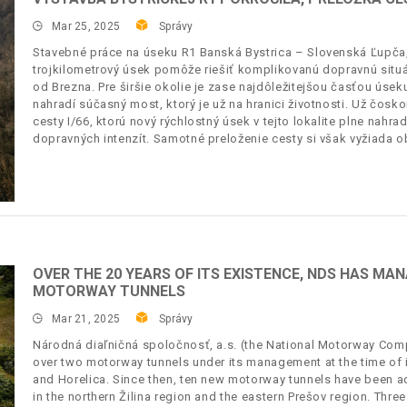
Mar 25, 2025
Správy
Stavebné práce na úseku R1 Banská Bystrica – Slovenská Ľupča, I
trojkilometrový úsek pomôže riešiť komplikovanú dopravnú situá
od Brezna. Pre širšie okolie je zase najdôležitejšou časťou úse
nahradí súčasný most, ktorý je už na hranici životnosti. Už čosk
cesty I/66, ktorú nový rýchlostný úsek v tejto lokalite plne nahr
dopravných intenzít. Samotné preloženie cesty si však vyžiada 
OVER THE 20 YEARS OF ITS EXISTENCE, NDS HAS M
MOTORWAY TUNNELS
Mar 21, 2025
Správy
Národná diaľničná spoločnosť, a.s. (the National Motorway Comp
over two motorway tunnels under its management at the time of i
and Horelica. Since then, ten new motorway tunnels have been a
in the northern Žilina region and the eastern Prešov region. Thr