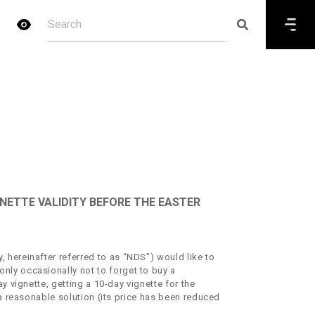
NETTE VALIDITY BEFORE THE EASTER
hereinafter referred to as “NDS”) would like to
ly occasionally not to forget to buy a
y vignette, getting a 10-day vignette for the
 a reasonable solution (its price has been reduced