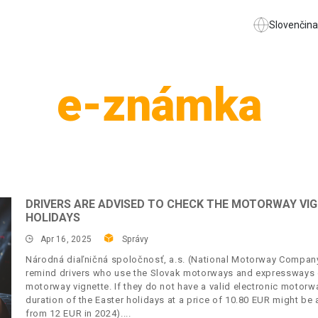
Slovenčina
e-známka
DRIVERS ARE ADVISED TO CHECK THE MOTORWAY VIG
HOLIDAYS
Apr 16, 2025
Správy
Národná diaľničná spoločnosť, a.s. (National Motorway Company, 
remind drivers who use the Slovak motorways and expressways on
motorway vignette. If they do not have a valid electronic motorwa
duration of the Easter holidays at a price of 10.80 EUR might be
from 12 EUR in 2024).