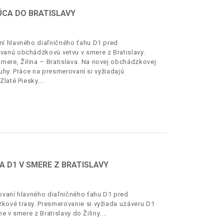
ÚCA DO BRATISLAVY
ní hlavného diaľničného ťahu D1 pred
vanú obchádzkovú vetvu v smere z Bratislavy.
ere, Žilina – Bratislava. Na novej obchádzkovej
uhy. Práce na presmerovaní si vyžiadajú
Zlaté Piesky.
 D1 V SMERE Z BRATISLAVY
ovaní hlavného diaľničného ťahu D1 pred
kové trasy. Presmerovanie si vyžiada uzáveru D1
e v smere z Bratislavy do Žiliny.