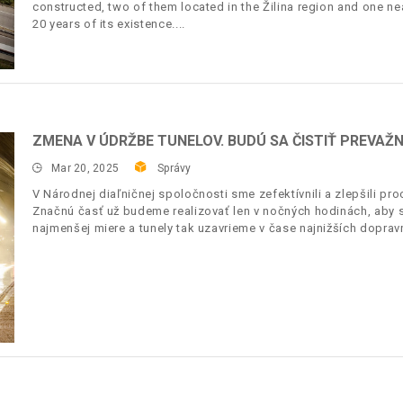
constructed, two of them located in the Žilina region and one nea
20 years of its existence.
ZMENA V ÚDRŽBE TUNELOV. BUDÚ SA ČISTIŤ PREVAŽNE
Mar 20, 2025
Správy
V Národnej diaľničnej spoločnosti sme zefektívnili a zlepšili proc
Značnú časť už budeme realizovať len v nočných hodinách, aby 
najmenšej miere a tunely tak uzavrieme v čase najnižších dopravn