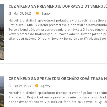
CEZ VÍKEND SA PRESMERUJE DOPRAVA Z D1 SMERUJ
Mar 05, 2025
Správy
Národná diaľničná spoločnosť pokračuje v prácach na rozširova
Bratislavou. Minulý víkend presmerovala dopravu na novovybudo
Tento víkend dôjde k presmerovaniu premávky z D1 v opačnom sm
vetve v smere do Bratislavy budú zachované tri zúžené jazdné pr
víkendovú uzáveru D1 od križovatky Bernolákovo (Triblavina) po 
CEZ VÍKEND SA SPREJAZDNÍ OBCHÁDZKOVÁ TRASA NA
Feb 26, 2025
Správy
Národná diaľničná spoločnosť štartuje stavebné práce na rozšir
Bratislavou. Prvým krokom je presmerovanie dopravy na obchádz
počas dvoch víkendov. V piatok 28. februára sa uzavrie D1 výlučn