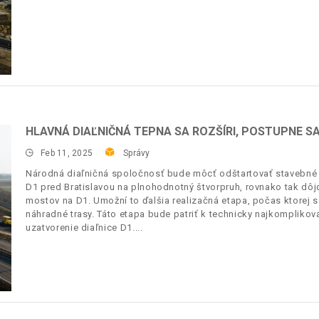
HLAVNÁ DIAĽNIČNÁ TEPNA SA ROZŠÍRI, POSTUPNE 
Feb 11, 2025
Správy
Národná diaľničná spoločnosť bude môcť odštartovať stavebné p
D1 pred Bratislavou na plnohodnotný štvorpruh, rovnako tak dôj
mostov na D1. Umožní to ďalšia realizačná etapa, počas ktorej
náhradné trasy. Táto etapa bude patriť k technicky najkomplikov
uzatvorenie diaľnice D1.