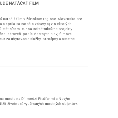
BUDE NATÁČAŤ FILM
ú natočiť film v žilinskom regióne. Slovensko pre
 a apríla sa natočia zábery aj z niektorých
 státisícami eur na infraštruktúrne projekty
ne. Zároveň, podľa vlastných slov, filmová
eur za ubytovacie služby, prenájmy a ostatné
 na moste na D1 medzi Piešťanmi a Novým
žiť životnosť využívaných mostných objektov.