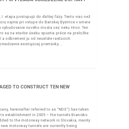
. etapa postupujú do ďalšej fázy. Tento viac než
ciu najmä pri vstupe do Banskej Bystrice v smere
ku vybudovanie nového mosta cez rieku Hron. Ten
oro sa na stavbe úseku spustia práce na preložke
adí a odbremení ju od neustále rastúcich
obmedzenie existujúcej premávky.
ANAGED TO CONSTRUCT TEN NEW
any, hereinafter referred to as “NDS”) has taken
ts establishment in 2005 – the tunnels Branisko
dded to the motorway network in Slovakia, mainly
ee new motorway tunnels are currently being