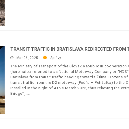
TRANSIT TRAFFIC IN BRATISLAVA REDIRECTED FROM 
Mar 06, 2025
Správy
The Ministry of Transport of the Slovak Republic in cooperation 
(hereinafter referred to as National Motorway Company or “NDS”) 
Bratislava from transit traffic heading towards Žilina. Dozens of
transit traffic from the D2 motorway (Pečňa – Petržalka) to the
installed in the night of 4 to 5 March 2025, thus relieving the e
Bridge”).