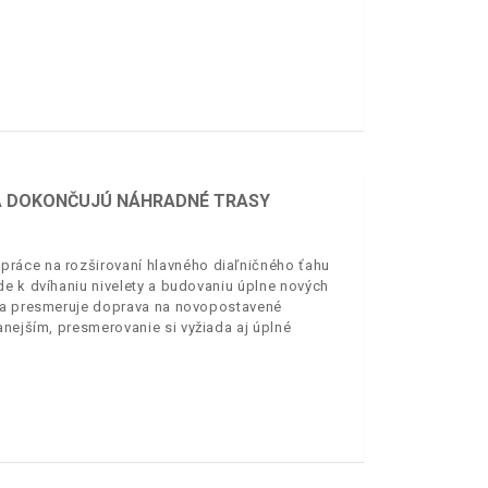
SA DOKONČUJÚ NÁHRADNÉ TRASY
ráce na rozširovaní hlavného diaľničného ťahu
de k dvíhaniu nivelety a budovaniu úplne nových
 sa presmeruje doprava na novopostavené
anejším, presmerovanie si vyžiada aj úplné