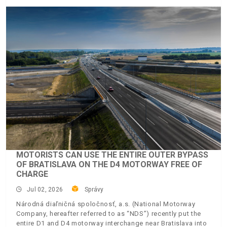
MOTORISTS CAN USE THE ENTIRE OUTER BYPASS
OF BRATISLAVA ON THE D4 MOTORWAY FREE OF
CHARGE
Jul 02, 2026
Správy
Národná diaľničná spoločnosť, a.s. (National Motorway
Company, hereafter referred to as “NDS”) recently put the
entire D1 and D4 motorway interchange near Bratislava into