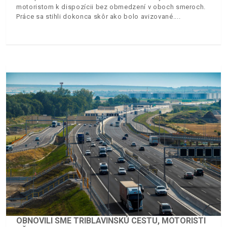
motoristom k dispozícii bez obmedzení v oboch smeroch.
Práce sa stihli dokonca skôr ako bolo avizované.
OBNOVILI SME TRIBLAVINSKÚ CESTU, MOTORISTI