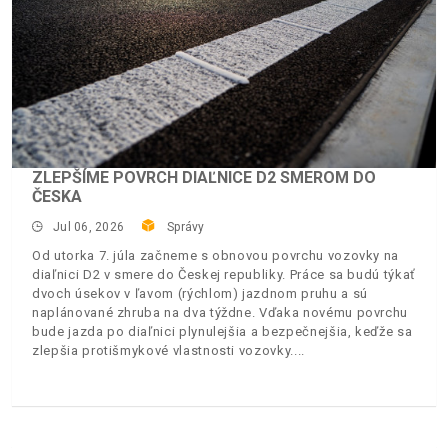
ZLEPŠÍME POVRCH DIAĽNICE D2 SMEROM DO
ČESKA
Jul 06, 2026
Správy
Od utorka 7. júla začneme s obnovou povrchu vozovky na
diaľnici D2 v smere do Českej republiky. Práce sa budú týkať
dvoch úsekov v ľavom (rýchlom) jazdnom pruhu a sú
naplánované zhruba na dva týždne. Vďaka novému povrchu
bude jazda po diaľnici plynulejšia a bezpečnejšia, keďže sa
zlepšia protišmykové vlastnosti vozovky.