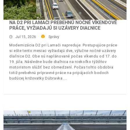
NA D2 PRI LAMAČI PREBEHNÚ NOČNÉ VÍKENDOVÉ
PRÁCE, VYŽIADAJÚ SI UZÁVERY DIAĽNICE
Jul 15, 2026
Správy
Modernizácia D2 pri Lamači napreduje. Postupujúce práce
si ešte tento mesiac vyžiadajú dve, výlučne nočné uzávery
diaľnice D2. Obe sú naplánované počas víkendu od 17. do
19. júla. Následne bude diaľnica na niekoľko týždňov
motoristom slúžiť bez obmedzení. Počas tohto obdobia
totiž prebehnú prípravné práce na pripájacích bodoch
budúcej križovatky Dúbravka.