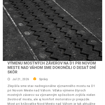
VÝMENU MOSTNÝCH ZÁVEROV NA D1 PRI NOVOM
MESTE NAD VÁHOM SME DOKONČILI O DESAŤ DNÍ
SKÔR
Jul 21, 2026
Správy
Zlepšila sme stav nadregionálne významného mostu na D1
pri Novom Meste nad Váhom. Vďaka výmene štyroch
mostných záverov sa významným spôsobom zvýšila nielen
životnosť mosta, ale aj komfort motoristov pi prejazde.
Most pri križovatke Nové Mesto nad Váhom je tak aktuálne