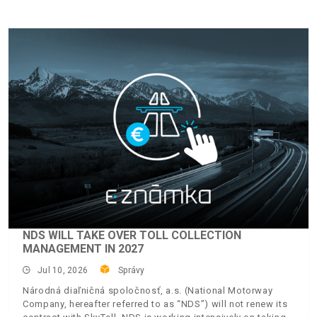
NDS WILL TAKE OVER TOLL COLLECTION
MANAGEMENT IN 2027
Jul 10, 2026
Správy
Národná diaľničná spoločnosť, a.s. (National Motorway
Company, hereafter referred to as “NDS”) will not renew its