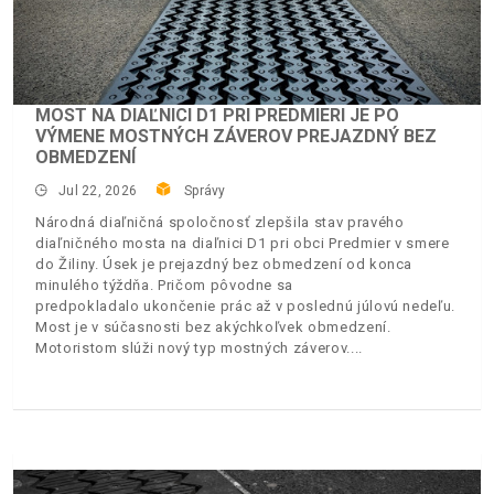
MOST NA DIAĽNICI D1 PRI PREDMIERI JE PO
VÝMENE MOSTNÝCH ZÁVEROV PREJAZDNÝ BEZ
OBMEDZENÍ
Jul 22, 2026
Správy
Národná diaľničná spoločnosť zlepšila stav pravého
diaľničného mosta na diaľnici D1 pri obci Predmier v smere
do Žiliny. Úsek je prejazdný bez obmedzení od konca
minulého týždňa. Pričom pôvodne sa
predpokladalo ukončenie prác až v poslednú júlovú nedeľu.
Most je v súčasnosti bez akýchkoľvek obmedzení.
Motoristom slúži nový typ mostných záverov.