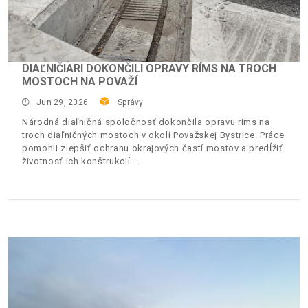
DIAĽNIČIARI DOKONČILI OPRAVY RÍMS NA TROCH
MOSTOCH NA POVAŽÍ
Jun 29, 2026
Správy
Národná diaľničná spoločnosť dokončila opravu ríms na
troch diaľničných mostoch v okolí Považskej Bystrice. Práce
pomohli zlepšiť ochranu okrajových častí mostov a predĺžiť
životnosť ich konštrukcií.