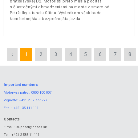
bratislavskej D2. Motoristi preto musia počítať
s čiastočnými obmedzeniami na moste v smere od
Petržalky k tunelu Sitina. Výsledkom však bude
komfortnejšia a bezpečnejšia jazda.
‹
1
2
3
4
5
6
7
8
Important numbers
Motorway patrol:
0800 100 007
Vignette:
+421 2 32 777 777
E-toll:
+421 35 111 111
Contacts
E-mail.:
support@ndsas.sk
Tel.:
+421 2 583 11 111