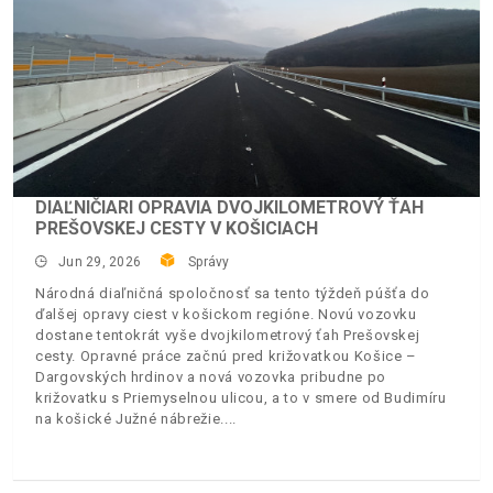
DIAĽNIČIARI OPRAVIA DVOJKILOMETROVÝ ŤAH
PREŠOVSKEJ CESTY V KOŠICIACH
Jun 29, 2026
Správy
Národná diaľničná spoločnosť sa tento týždeň púšťa do
ďalšej opravy ciest v košickom regióne. Novú vozovku
dostane tentokrát vyše dvojkilometrový ťah Prešovskej
cesty. Opravné práce začnú pred križovatkou Košice –
Dargovských hrdinov a nová vozovka pribudne po
križovatku s Priemyselnou ulicou, a to v smere od Budimíru
na košické Južné nábrežie.