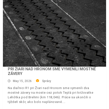
PRI ŽIARI NAD HRONOM SME VYMENILI MOSTNÉ
ZÁVERY
May 15, 2026
Správy
Na diaľnici R1 pri Žiari nad Hronom sme vymenili dva
mostné závery na moste cez potok Teplá pri križovatke
Lehôtka pod Brehmi (km 118,046). Práce sa ukončili o
týždeň skôr, ako bolo naplánované.