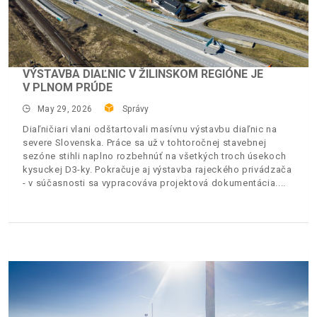
VÝSTAVBA DIAĽNIC V ŽILINSKOM REGIÓNE JE
V PLNOM PRÚDE
May 29, 2026
Správy
Diaľničiari vlani odštartovali masívnu výstavbu diaľnic na
severe Slovenska. Práce sa už v tohtoročnej stavebnej
sezóne stihli naplno rozbehnúť na všetkých troch úsekoch
kysuckej D3-ky. Pokračuje aj výstavba rajeckého privádzača
- v súčasnosti sa vypracováva projektová dokumentácia.