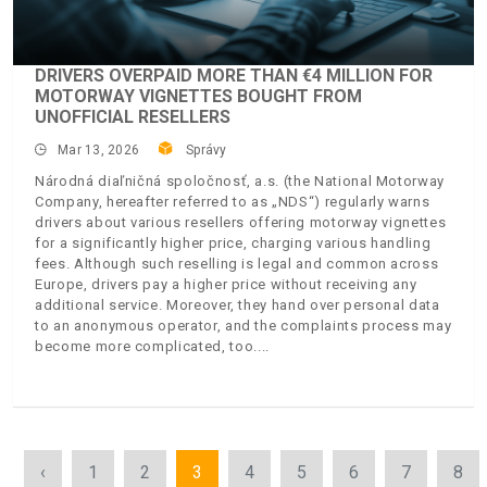
DRIVERS OVERPAID MORE THAN €4 MILLION FOR
MOTORWAY VIGNETTES BOUGHT FROM
UNOFFICIAL RESELLERS
Mar 13, 2026
Správy
Národná diaľničná spoločnosť, a.s. (the National Motorway
Company, hereafter referred to as „NDS“) regularly warns
drivers about various resellers offering motorway vignettes
for a significantly higher price, charging various handling
fees. Although such reselling is legal and common across
Europe, drivers pay a higher price without receiving any
additional service. Moreover, they hand over personal data
to an anonymous operator, and the complaints process may
become more complicated, too.
‹
1
2
3
4
5
6
7
8