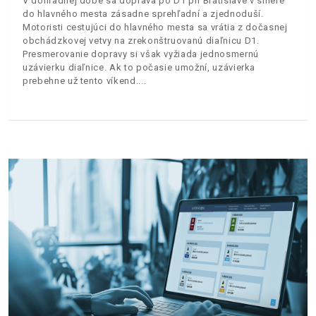
V dohľadnej dobe sa doprava po D1 pri Bratislave v smere
do hlavného mesta zásadne sprehľadní a zjednoduší.
Motoristi cestujúci do hlavného mesta sa vrátia z dočasnej
obchádzkovej vetvy na zrekonštruovanú diaľnicu D1.
Presmerovanie dopravy si však vyžiada jednosmernú
uzávierku diaľnice. Ak to počasie umožní, uzávierka
prebehne už tento víkend.