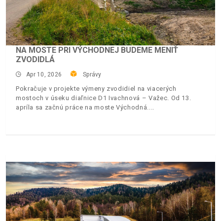
NA MOSTE PRI VÝCHODNEJ BUDEME MENIŤ
ZVODIDLÁ
Apr 10, 2026
Správy
Pokračuje v projekte výmeny zvodidiel na viacerých
mostoch v úseku diaľnice D1 Ivachnová – Važec. Od 13.
apríla sa začnú práce na moste Východná.