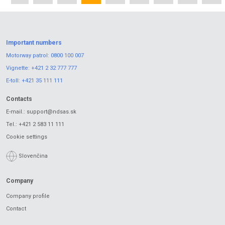
Important numbers
Motorway patrol:
0800 100 007
Vignette:
+421 2 32 777 777
E-toll:
+421 35 111 111
Contacts
E-mail.:
support@ndsas.sk
Tel.:
+421 2 583 11 111
Cookie settings
Slovenčina
Company
Company profile
Contact