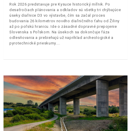
Rok 2026 predstavuje pre Kysuce historický míľnik. Po
desaťročiach plánovania a odkladov sú všetky tri chýbajúce
úseky diaľnice D3 vo výstavbe, čím sa začal proces
budovania 26 kilometrov nového diaľničného ťahu od Žiliny
až po poľskú hranicu. Ide o zásadné dopravné prepojenie
Slovenska s Poľskom. Na úsekoch sa dokončuje fáza
odlesňovania a prebiehajú už napríklad archeologické a
pyrotechnické prieskumy.