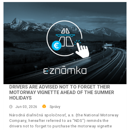
DRIVERS ARE ADVISED NOT TO FORGET THEIR
MOTORWAY VIGNETTE AHEAD OF THE SUMMER
HOLIDAYS
Jun 03, 2026
Správy
Národná diaľničná spoločnosť, a.s. (the National Motorway
Company, hereafter referred to as “NDS”) reminds the
drivers not to forget to purchase the motorway vignette