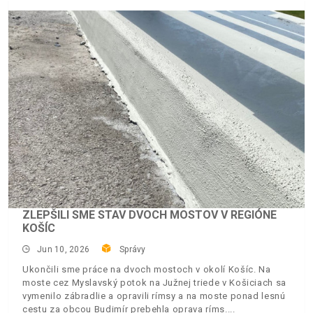
ZLEPŠILI SME STAV DVOCH MOSTOV V REGIÓNE
KOŠÍC
Jun 10, 2026
Správy
Ukončili sme práce na dvoch mostoch v okolí Košíc. Na
moste cez Myslavský potok na Južnej triede v Košiciach sa
vymenilo zábradlie a opravili rímsy a na moste ponad lesnú
cestu za obcou Budimír prebehla oprava ríms.