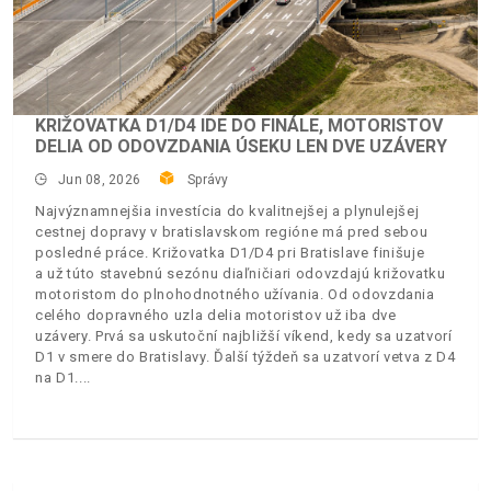
KRIŽOVATKA D1/D4 IDE DO FINÁLE, MOTORISTOV
DELIA OD ODOVZDANIA ÚSEKU LEN DVE UZÁVERY
Jun 08, 2026
Správy
Najvýznamnejšia investícia do kvalitnejšej a plynulejšej
cestnej dopravy v bratislavskom regióne má pred sebou
posledné práce. Križovatka D1/D4 pri Bratislave finišuje
a už túto stavebnú sezónu diaľničiari odovzdajú križovatku
motoristom do plnohodnotného užívania. Od odovzdania
celého dopravného uzla delia motoristov už iba dve
uzávery. Prvá sa uskutoční najbližší víkend, kedy sa uzatvorí
D1 v smere do Bratislavy. Ďalší týždeň sa uzatvorí vetva z D4
na D1.