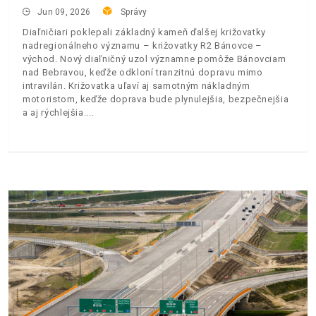
Jun 09, 2026
Správy
Diaľničiari poklepali základný kameň ďalšej križovatky
nadregionálneho významu – križovatky R2 Bánovce –
východ. Nový diaľničný uzol významne pomôže Bánovciam
nad Bebravou, keďže odkloní tranzitnú dopravu mimo
intravilán. Križovatka uľaví aj samotným nákladným
motoristom, keďže doprava bude plynulejšia, bezpečnejšia
a aj rýchlejšia.