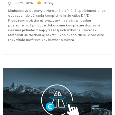
Jun 22, 2026
Správy
Ministerstvo dopravy a Národná diaľničná spoločnosť dnes
odovzdali do užívania kompletnú križovatku D1/D4.
K súčasným piatim už využívaným vetvám pribudnú
posledné tri. Tým bude dokončené komplexné dopravné
riešenie jedného z najvyťaženejších uzlov na Slovensku.
Motoristi sa dočkali aj návratu ikonického diela, ktoré dlhé
roky vítalo návštevníkov hlavného mesta.