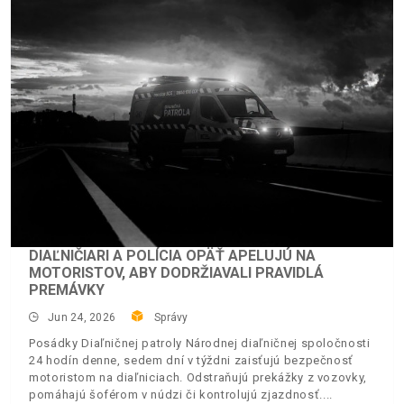
DIAĽNIČIARI A POLÍCIA OPÄŤ APELUJÚ NA
MOTORISTOV, ABY DODRŽIAVALI PRAVIDLÁ
PREMÁVKY
Jun 24, 2026
Správy
Posádky Diaľničnej patroly Národnej diaľničnej spoločnosti
24 hodín denne, sedem dní v týždni zaisťujú bezpečnosť
motoristom na diaľniciach. Odstraňujú prekážky z vozovky,
pomáhajú šoférom v núdzi či kontrolujú zjazdnosť.