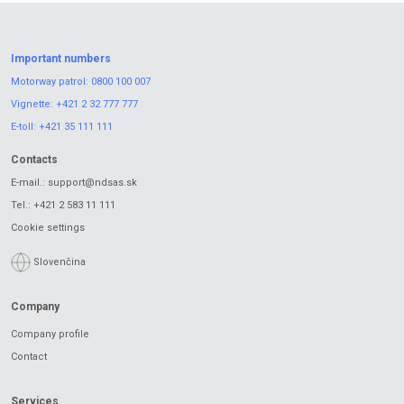
Important numbers
Motorway patrol:
0800 100 007
Vignette:
+421 2 32 777 777
E-toll:
+421 35 111 111
Contacts
E-mail.:
support@ndsas.sk
Tel.:
+421 2 583 11 111
Cookie settings
Slovenčina
Company
Company profile
Contact
Services