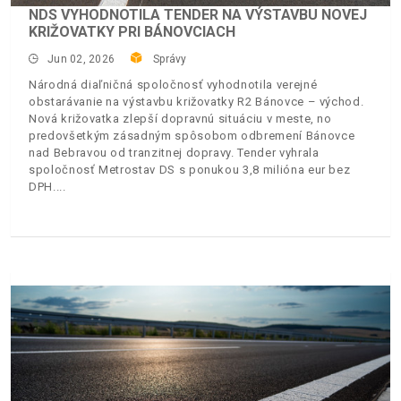
NDS VYHODNOTILA TENDER NA VÝSTAVBU NOVEJ
KRIŽOVATKY PRI BÁNOVCIACH
Jun 02, 2026
Správy
Národná diaľničná spoločnosť vyhodnotila verejné
obstarávanie na výstavbu križovatky R2 Bánovce – východ.
Nová križovatka zlepší dopravnú situáciu v meste, no
predovšetkým zásadným spôsobom odbremení Bánovce
nad Bebravou od tranzitnej dopravy. Tender vyhrala
spoločnosť Metrostav DS s ponukou 3,8 milióna eur bez
DPH.