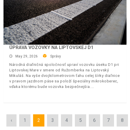
ÚPRAVA VOZOVKY NA LIPTOVSKEJ D1
May 29, 2026
Správy
Národná diaľničná spoločnosť upraví vozovku úseku D1 pri
Liptovskej Mare v smere od Ružomberka na Liptovský
Mikuláš. Na vyše dvojkilometrovom ťahu celej šírky diaľnice
v pravom jazdnom páse sa položí špeciálny mikrokoberec,
vďaka ktorému bude vozovka bezpečnejšia.
‹
1
2
3
4
5
6
7
8