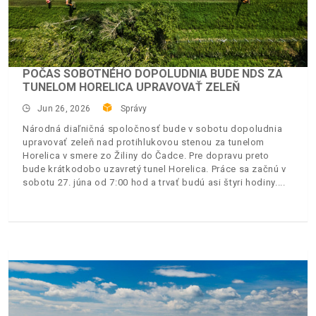
POČAS SOBOTNÉHO DOPOLUDNIA BUDE NDS ZA
TUNELOM HORELICA UPRAVOVAŤ ZELEŇ
Jun 26, 2026
Správy
Národná diaľničná spoločnosť bude v sobotu dopoludnia
upravovať zeleň nad protihlukovou stenou za tunelom
Horelica v smere zo Žiliny do Čadce. Pre dopravu preto
bude krátkodobo uzavretý tunel Horelica. Práce sa začnú v
sobotu 27. júna od 7:00 hod a trvať budú asi štyri hodiny.