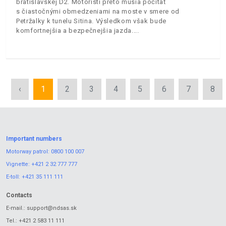
bratislavskej D2. Motoristi preto musia počítať
s čiastočnými obmedzeniami na moste v smere od
Petržalky k tunelu Sitina. Výsledkom však bude
komfortnejšia a bezpečnejšia jazda.
‹
1
2
3
4
5
6
7
8
Important numbers
Motorway patrol:
0800 100 007
Vignette:
+421 2 32 777 777
E-toll:
+421 35 111 111
Contacts
E-mail.:
support@ndsas.sk
Tel.:
+421 2 583 11 111