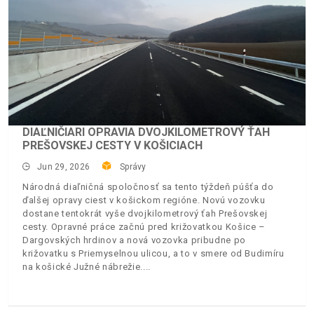
DIAĽNIČIARI OPRAVIA DVOJKILOMETROVÝ ŤAH
PREŠOVSKEJ CESTY V KOŠICIACH
Jun 29, 2026
Správy
Národná diaľničná spoločnosť sa tento týždeň púšťa do
ďalšej opravy ciest v košickom regióne. Novú vozovku
dostane tentokrát vyše dvojkilometrový ťah Prešovskej
cesty. Opravné práce začnú pred križovatkou Košice –
Dargovských hrdinov a nová vozovka pribudne po
križovatku s Priemyselnou ulicou, a to v smere od Budimíru
na košické Južné nábrežie.