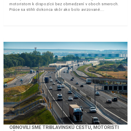
motoristom k dispozícii bez obmedzení v oboch smeroch.
Práce sa stihli dokonca skôr ako bolo avizované.
OBNOVILI SME TRIBLAVINSKÚ CESTU, MOTORISTI