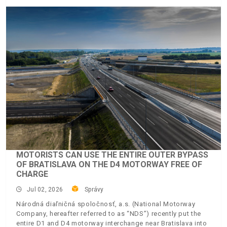
MOTORISTS CAN USE THE ENTIRE OUTER BYPASS
OF BRATISLAVA ON THE D4 MOTORWAY FREE OF
CHARGE
Jul 02, 2026
Správy
Národná diaľničná spoločnosť, a.s. (National Motorway
Company, hereafter referred to as “NDS”) recently put the
entire D1 and D4 motorway interchange near Bratislava into