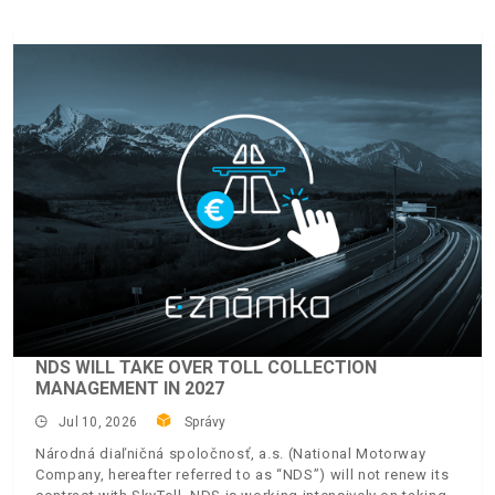
NDS WILL TAKE OVER TOLL COLLECTION
MANAGEMENT IN 2027
Jul 10, 2026
Správy
Národná diaľničná spoločnosť, a.s. (National Motorway
Company, hereafter referred to as “NDS”) will not renew its