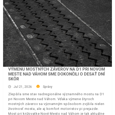
VÝMENU MOSTNÝCH ZÁVEROV NA D1 PRI NOVOM
MESTE NAD VÁHOM SME DOKONČILI O DESAŤ DNÍ
SKÔR
Jul 21, 2026
Správy
Zlepšila sme stav nadregionálne významného mostu na D1
pri Novom Meste nad Váhom. Vďaka výmene štyroch
mostných záverov sa významným spôsobom zvýšila nielen
životnosť mosta, ale aj komfort motoristov pi prejazde.
Most pri križovatke Nové Mesto nad Váhom je tak aktuálne