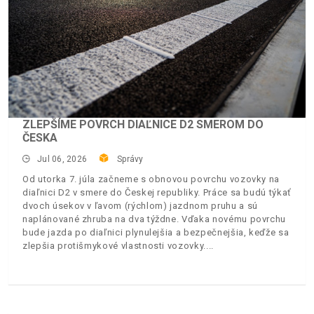
ZLEPŠÍME POVRCH DIAĽNICE D2 SMEROM DO
ČESKA
Jul 06, 2026
Správy
Od utorka 7. júla začneme s obnovou povrchu vozovky na
diaľnici D2 v smere do Českej republiky. Práce sa budú týkať
dvoch úsekov v ľavom (rýchlom) jazdnom pruhu a sú
naplánované zhruba na dva týždne. Vďaka novému povrchu
bude jazda po diaľnici plynulejšia a bezpečnejšia, keďže sa
zlepšia protišmykové vlastnosti vozovky.