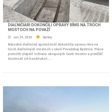
DIAĽNIČIARI DOKONČILI OPRAVY RÍMS NA TROCH
MOSTOCH NA POVAŽÍ
Jun 29, 2026
Správy
Národná diaľničná spoločnosť dokončila opravu ríms na
troch diaľničných mostoch v okolí Považskej Bystrice. Práce
pomohli zlepšiť ochranu okrajových častí mostov a predĺžiť
životnosť ich konštrukcií.