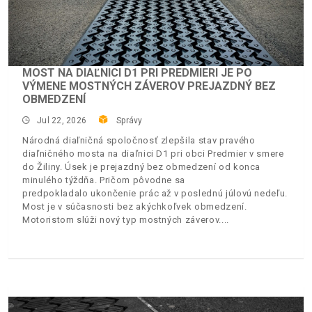
MOST NA DIAĽNICI D1 PRI PREDMIERI JE PO
VÝMENE MOSTNÝCH ZÁVEROV PREJAZDNÝ BEZ
OBMEDZENÍ
Jul 22, 2026
Správy
Národná diaľničná spoločnosť zlepšila stav pravého
diaľničného mosta na diaľnici D1 pri obci Predmier v smere
do Žiliny. Úsek je prejazdný bez obmedzení od konca
minulého týždňa. Pričom pôvodne sa
predpokladalo ukončenie prác až v poslednú júlovú nedeľu.
Most je v súčasnosti bez akýchkoľvek obmedzení.
Motoristom slúži nový typ mostných záverov.