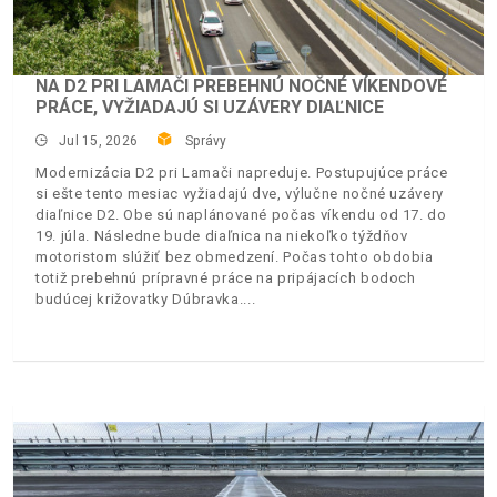
NA D2 PRI LAMAČI PREBEHNÚ NOČNÉ VÍKENDOVÉ
PRÁCE, VYŽIADAJÚ SI UZÁVERY DIAĽNICE
Jul 15, 2026
Správy
Modernizácia D2 pri Lamači napreduje. Postupujúce práce
si ešte tento mesiac vyžiadajú dve, výlučne nočné uzávery
diaľnice D2. Obe sú naplánované počas víkendu od 17. do
19. júla. Následne bude diaľnica na niekoľko týždňov
motoristom slúžiť bez obmedzení. Počas tohto obdobia
totiž prebehnú prípravné práce na pripájacích bodoch
budúcej križovatky Dúbravka.