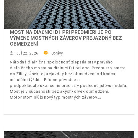
MOST NA DIAĽNICI D1 PRI PREDMIERI JE PO
VÝMENE MOSTNÝCH ZÁVEROV PREJAZDNÝ BEZ
OBMEDZENÍ
Jul 22, 2026
Správy
Národná diaľničná spoločnosť zlepšila stav pravého
diaľničného mosta na diaľnici D1 pri obci Predmier v smere
do Žiliny. Úsek je prejazdný bez obmedzení od konca
minulého týždňa. Pričom pôvodne sa
predpokladalo ukončenie prác až v poslednú júlovú nedeľu.
Most je v súčasnosti bez akýchkoľvek obmedzení.
Motoristom slúži nový typ mostných záverov.