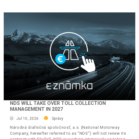
NDS WILL TAKE OVER TOLL COLLECTION
MANAGEMENT IN 2027
Jul 10, 2026
Správy
Národná diaľničná spoločnosť, a.s. (National Motorway
Company, hereafter referred to as “NDS”) will not renew its