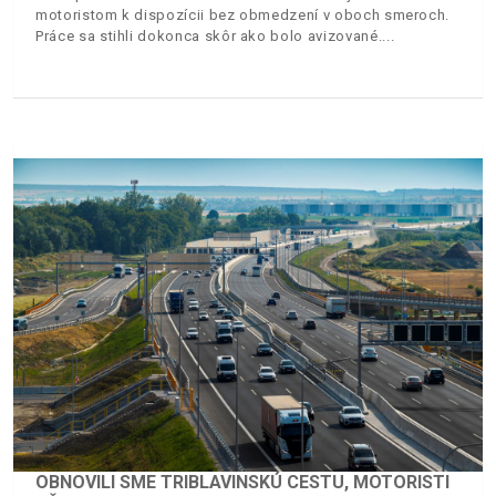
motoristom k dispozícii bez obmedzení v oboch smeroch.
Práce sa stihli dokonca skôr ako bolo avizované.
OBNOVILI SME TRIBLAVINSKÚ CESTU, MOTORISTI