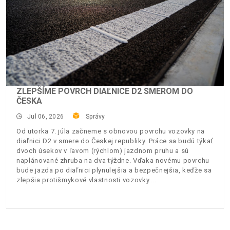
ZLEPŠÍME POVRCH DIAĽNICE D2 SMEROM DO
ČESKA
Jul 06, 2026
Správy
Od utorka 7. júla začneme s obnovou povrchu vozovky na
diaľnici D2 v smere do Českej republiky. Práce sa budú týkať
dvoch úsekov v ľavom (rýchlom) jazdnom pruhu a sú
naplánované zhruba na dva týždne. Vďaka novému povrchu
bude jazda po diaľnici plynulejšia a bezpečnejšia, keďže sa
zlepšia protišmykové vlastnosti vozovky.