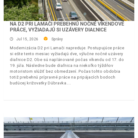
NA D2 PRI LAMAČI PREBEHNÚ NOČNÉ VÍKENDOVÉ
PRÁCE, VYŽIADAJÚ SI UZÁVERY DIAĽNICE
Jul 15, 2026
Správy
Modernizácia D2 pri Lamači napreduje. Postupujúce práce
si ešte tento mesiac vyžiadajú dve, výlučne nočné uzávery
diaľnice D2. Obe sú naplánované počas víkendu od 17. do
19. júla. Následne bude diaľnica na niekoľko týždňov
motoristom slúžiť bez obmedzení. Počas tohto obdobia
totiž prebehnú prípravné práce na pripájacích bodoch
budúcej križovatky Dúbravka.