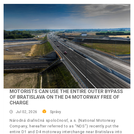
MOTORISTS CAN USE THE ENTIRE OUTER BYPASS
OF BRATISLAVA ON THE D4 MOTORWAY FREE OF
CHARGE
Jul 02, 2026
Správy
Národná diaľničná spoločnosť, a.s. (National Motorway
Company, hereafter referred to as “NDS”) recently put the
entire D1 and D4 motorway interchange near Bratislava into