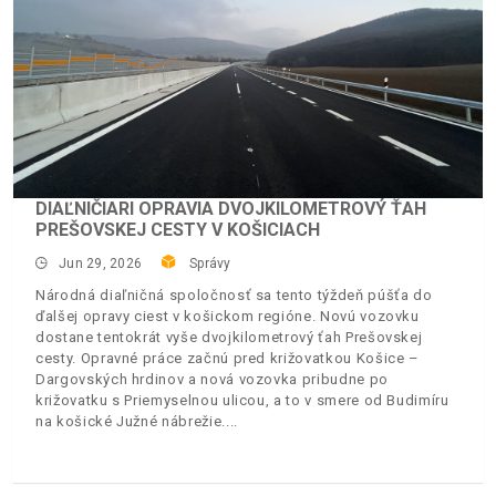
DIAĽNIČIARI OPRAVIA DVOJKILOMETROVÝ ŤAH
PREŠOVSKEJ CESTY V KOŠICIACH
Jun 29, 2026
Správy
Národná diaľničná spoločnosť sa tento týždeň púšťa do
ďalšej opravy ciest v košickom regióne. Novú vozovku
dostane tentokrát vyše dvojkilometrový ťah Prešovskej
cesty. Opravné práce začnú pred križovatkou Košice –
Dargovských hrdinov a nová vozovka pribudne po
križovatku s Priemyselnou ulicou, a to v smere od Budimíru
na košické Južné nábrežie.