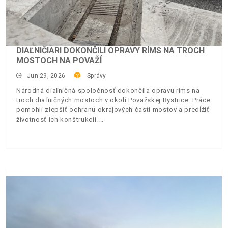
DIAĽNIČIARI DOKONČILI OPRAVY RÍMS NA TROCH
MOSTOCH NA POVAŽÍ
Jun 29, 2026
Správy
Národná diaľničná spoločnosť dokončila opravu ríms na
troch diaľničných mostoch v okolí Považskej Bystrice. Práce
pomohli zlepšiť ochranu okrajových častí mostov a predĺžiť
životnosť ich konštrukcií.