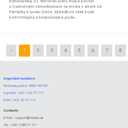
bratislavskej D2. Motoristi preto musia počítať
s čiastočnými obmedzeniami na moste v smere od
Petržalky k tunelu Sitina. Výsledkom však bude
komfortnejšia a bezpečnejšia jazda.
‹
1
2
3
4
5
6
7
8
Important numbers
Motorway patrol:
0800 100 007
Vignette:
+421 2 32 777 777
E-toll:
+421 35 111 111
Contacts
E-mail.:
support@ndsas.sk
Tel.:
+421 2 583 11 111