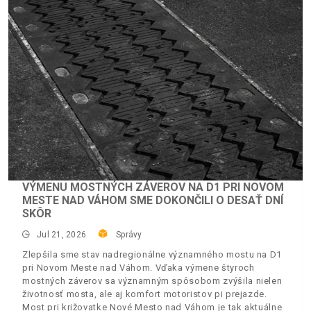
VÝMENU MOSTNÝCH ZÁVEROV NA D1 PRI NOVOM
MESTE NAD VÁHOM SME DOKONČILI O DESAŤ DNÍ
SKÔR
Jul 21, 2026
Správy
Zlepšila sme stav nadregionálne významného mostu na D1
pri Novom Meste nad Váhom. Vďaka výmene štyroch
mostných záverov sa významným spôsobom zvýšila nielen
životnosť mosta, ale aj komfort motoristov pi prejazde.
Most pri križovatke Nové Mesto nad Váhom je tak aktuálne