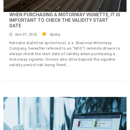
WHEN PURCHASING A MOTORWAY VIGNETTE, IT IS
IMPORTANT TO CHECK THE VALIDITY START
DATE
Nov 07, 2025
Správy
Národná diaľničná spoločnosť, a.s. (National Motorway
Company, hereafter referred to as “NDS”) reminds drivers to
always check the start date of validity when purchasing a
motorway vignette. Drivers who drive beyond the vignette
validity period risk being fined.