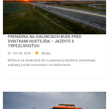
PREMÁVKA NA DIAĽNICIACH BUDE PRED
SVIATKAMI HUSTEJŠIA – JAZDITE S
TRPEZLIVOSŤOU
Oct 28, 2025
Správy
Blížiace sa sviatočné dni a jesenné prázdniny znamenajú
zvýšený počet motoristov na diaľniciach.