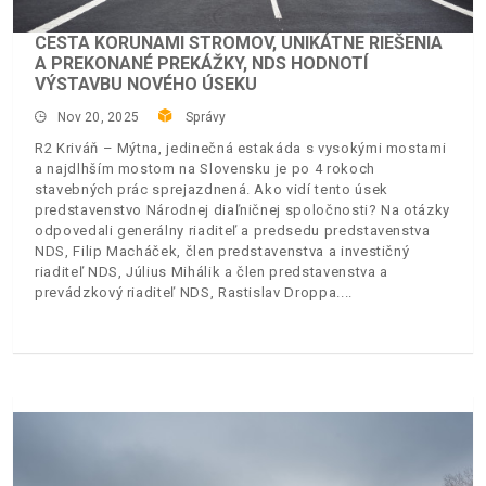
CESTA KORUNAMI STROMOV, UNIKÁTNE RIEŠENIA
A PREKONANÉ PREKÁŽKY, NDS HODNOTÍ
VÝSTAVBU NOVÉHO ÚSEKU
Nov 20, 2025
Správy
R2 Kriváň – Mýtna, jedinečná estakáda s vysokými mostami
a najdlhším mostom na Slovensku je po 4 rokoch
stavebných prác sprejazdnená. Ako vidí tento úsek
predstavenstvo Národnej diaľničnej spoločnosti? Na otázky
odpovedali generálny riaditeľ a predsedu predstavenstva
NDS, Filip Macháček, člen predstavenstva a investičný
riaditeľ NDS, Július Mihálik a člen predstavenstva a
prevádzkový riaditeľ NDS, Rastislav Droppa.