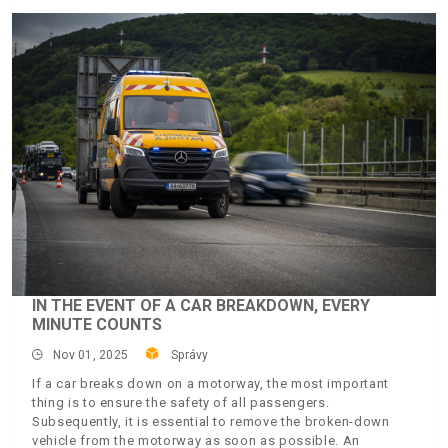
IN THE EVENT OF A CAR BREAKDOWN, EVERY
MINUTE COUNTS
Nov 01, 2025
Správy
If a car breaks down on a motorway, the most important
thing is to ensure the safety of all passengers.
Subsequently, it is essential to remove the broken-down
vehicle from the motorway as soon as possible. An