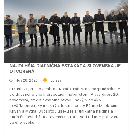
NAJDLHŠIA DIAĽNIČNÁ ESTAKÁDA SLOVENSKA JE
OTVORENÁ
Nov 20, 2025
Správy
Bratislava, 20. novembra - Nová krivánska štvorprúdovka je
od dnešného dňa k dispozícii motoristom. Práve dnes, 20.
novembra, sme slávnostne otvorili nový, viac ako
deväťkilometrový úsek rýchlostnej cesty R2 medzi obcami
Kriváň a Mýtna. Súčasťou úseku je aj unikátna najdlhšia
diaľničná estakáda Slovenska, ktorá tvorí takmer polovicu
celého úseku.