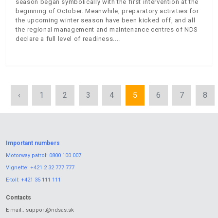
season began symbolically with the first intervention at the
beginning of October. Meanwhile, preparatory activities for
the upcoming winter season have been kicked off, and all
the regional management and maintenance centres of NDS
declare a full level of readiness.
‹
1
2
3
4
5
6
7
8
Important numbers
Motorway patrol:
0800 100 007
Vignette:
+421 2 32 777 777
E-toll:
+421 35 111 111
Contacts
E-mail.:
support@ndsas.sk