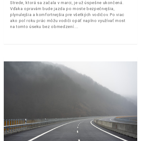
Strede, ktorá sa začala v marci, je už úspešne ukončená.
Vďaka opravám bude jazda po moste bezpečnejšia,
plynulejšia a komfortnejšia pre všetkých vodičov. Po viac
ako pol roku prác môžu vodiči opäť naplno využívať most
na tomto úseku bez obmedzení.