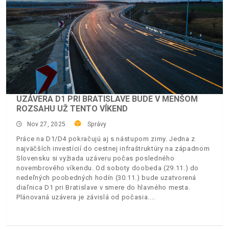
UZÁVERA D1 PRI BRATISLAVE BUDE V MENŠOM
ROZSAHU UŽ TENTO VÍKEND
Nov 27, 2025
Správy
Práce na D1/D4 pokračujú aj s nástupom zimy. Jedna z
najväčších investícií do cestnej infraštruktúry na západnom
Slovensku si vyžiada uzáveru počas posledného
novembrového víkendu. Od soboty doobeda (29.11.) do
nedeľných poobedných hodín (30.11.) bude uzatvorená
diaľnica D1 pri Bratislave v smere do hlavného mesta.
Plánovaná uzávera je závislá od počasia.