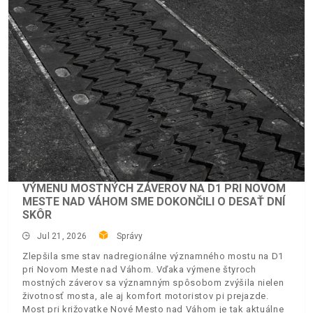
VÝMENU MOSTNÝCH ZÁVEROV NA D1 PRI NOVOM
MESTE NAD VÁHOM SME DOKONČILI O DESAŤ DNÍ
SKÔR
Jul 21, 2026
Správy
Zlepšila sme stav nadregionálne významného mostu na D1
pri Novom Meste nad Váhom. Vďaka výmene štyroch
mostných záverov sa významným spôsobom zvýšila nielen
životnosť mosta, ale aj komfort motoristov pi prejazde.
Most pri križovatke Nové Mesto nad Váhom je tak aktuálne