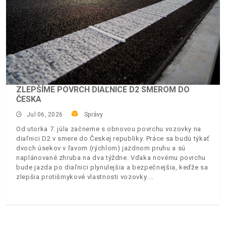
ZLEPŠÍME POVRCH DIAĽNICE D2 SMEROM DO
ČESKA
Jul 06, 2026
Správy
Od utorka 7. júla začneme s obnovou povrchu vozovky na
diaľnici D2 v smere do Českej republiky. Práce sa budú týkať
dvoch úsekov v ľavom (rýchlom) jazdnom pruhu a sú
naplánované zhruba na dva týždne. Vďaka novému povrchu
bude jazda po diaľnici plynulejšia a bezpečnejšia, keďže sa
zlepšia protišmykové vlastnosti vozovky.