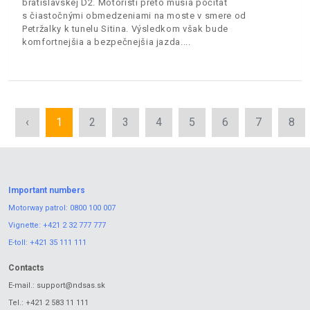
bratislavskej D2. Motoristi preto musia počítať
s čiastočnými obmedzeniami na moste v smere od
Petržalky k tunelu Sitina. Výsledkom však bude
komfortnejšia a bezpečnejšia jazda.
‹
1
2
3
4
5
6
7
8
Important numbers
Motorway patrol:
0800 100 007
Vignette:
+421 2 32 777 777
E-toll:
+421 35 111 111
Contacts
E-mail.:
support@ndsas.sk
Tel.:
+421 2 583 11 111