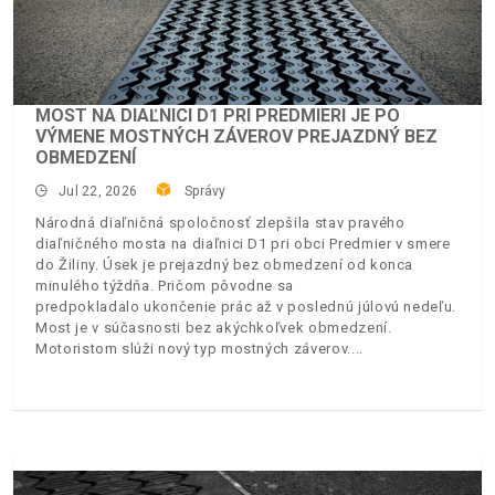
MOST NA DIAĽNICI D1 PRI PREDMIERI JE PO
VÝMENE MOSTNÝCH ZÁVEROV PREJAZDNÝ BEZ
OBMEDZENÍ
Jul 22, 2026
Správy
Národná diaľničná spoločnosť zlepšila stav pravého
diaľničného mosta na diaľnici D1 pri obci Predmier v smere
do Žiliny. Úsek je prejazdný bez obmedzení od konca
minulého týždňa. Pričom pôvodne sa
predpokladalo ukončenie prác až v poslednú júlovú nedeľu.
Most je v súčasnosti bez akýchkoľvek obmedzení.
Motoristom slúži nový typ mostných záverov.