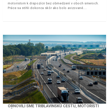
motoristom k dispozícii bez obmedzení v oboch smeroch.
Práce sa stihli dokonca skôr ako bolo avizované.
OBNOVILI SME TRIBLAVINSKÚ CESTU, MOTORISTI