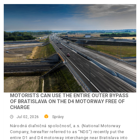
MOTORISTS CAN USE THE ENTIRE OUTER BYPASS
OF BRATISLAVA ON THE D4 MOTORWAY FREE OF
CHARGE
Jul 02, 2026
Správy
Národná diaľničná spoločnosť, a.s. (National Motorway
Company, hereafter referred to as “NDS”) recently put the
entire D1 and D4 motorway interchange near Bratislava into