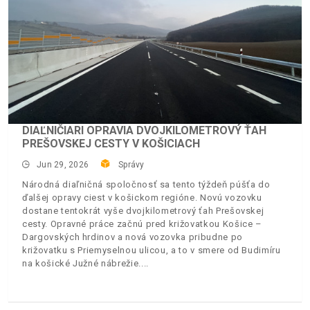
DIAĽNIČIARI OPRAVIA DVOJKILOMETROVÝ ŤAH
PREŠOVSKEJ CESTY V KOŠICIACH
Jun 29, 2026
Správy
Národná diaľničná spoločnosť sa tento týždeň púšťa do
ďalšej opravy ciest v košickom regióne. Novú vozovku
dostane tentokrát vyše dvojkilometrový ťah Prešovskej
cesty. Opravné práce začnú pred križovatkou Košice –
Dargovských hrdinov a nová vozovka pribudne po
križovatku s Priemyselnou ulicou, a to v smere od Budimíru
na košické Južné nábrežie.