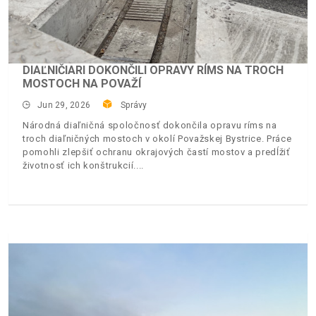
DIAĽNIČIARI DOKONČILI OPRAVY RÍMS NA TROCH
MOSTOCH NA POVAŽÍ
Jun 29, 2026
Správy
Národná diaľničná spoločnosť dokončila opravu ríms na
troch diaľničných mostoch v okolí Považskej Bystrice. Práce
pomohli zlepšiť ochranu okrajových častí mostov a predĺžiť
životnosť ich konštrukcií.