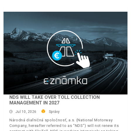
NDS WILL TAKE OVER TOLL COLLECTION
MANAGEMENT IN 2027
Jul 10, 2026
Správy
Národná diaľničná spoločnosť, a.s. (National Motorway
Company, hereafter referred to as “NDS”) will not renew its