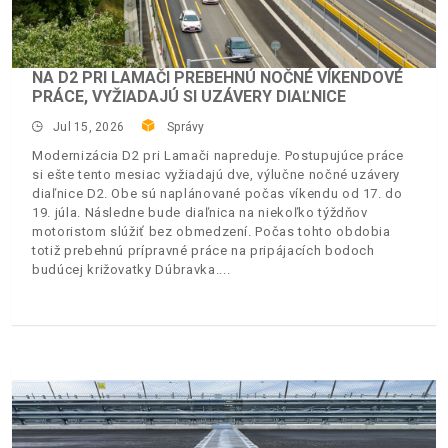
NA D2 PRI LAMAČI PREBEHNÚ NOČNÉ VÍKENDOVÉ
PRÁCE, VYŽIADAJÚ SI UZÁVERY DIAĽNICE
Jul 15, 2026
Správy
Modernizácia D2 pri Lamači napreduje. Postupujúce práce
si ešte tento mesiac vyžiadajú dve, výlučne nočné uzávery
diaľnice D2. Obe sú naplánované počas víkendu od 17. do
19. júla. Následne bude diaľnica na niekoľko týždňov
motoristom slúžiť bez obmedzení. Počas tohto obdobia
totiž prebehnú prípravné práce na pripájacích bodoch
budúcej križovatky Dúbravka.