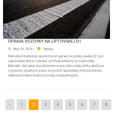
ÚPRAVA VOZOVKY NA LIPTOVSKEJ D1
May 29, 2026
Správy
Národná diaľničná spoločnosť upraví vozovku úseku D1 pri
Liptovskej Mare v smere od Ružomberka na Liptovský
Mikuláš. Na vyše dvojkilometrovom ťahu celej šírky diaľnice
v pravom jazdnom páse sa položí špeciálny mikrokoberec,
vďaka ktorému bude vozovka bezpečnejšia.
‹
1
2
3
4
5
6
7
8