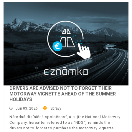
DRIVERS ARE ADVISED NOT TO FORGET THEIR
MOTORWAY VIGNETTE AHEAD OF THE SUMMER
HOLIDAYS
Jun 03, 2026
Správy
Národná diaľničná spoločnosť, a.s. (the National Motorway
Company, hereafter referred to as “NDS”) reminds the
drivers not to forget to purchase the motorway vignette