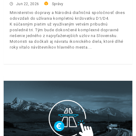
Jun 22, 2026
Správy
Ministerstvo dopravy a Národná diaľničná spoločnosť dnes
odovzdali do užívania kompletnú križovatku D1/D4.
K súčasným piatim už využívaným vetvám pribudnú
posledné tri. Tým bude dokončené komplexné dopravné
riešenie jedného z najvyťaženejších uzlov na Slovensku.
Motoristi sa dočkali aj návratu ikonického diela, ktoré dlhé
roky vítalo návštevníkov hlavného mesta.