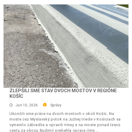
ZLEPŠILI SME STAV DVOCH MOSTOV V REGIÓNE
KOŠÍC
Jun 10, 2026
Správy
Ukončili sme práce na dvoch mostoch v okolí Košíc. Na
moste cez Myslavský potok na Južnej triede v Košiciach sa
vymenilo zábradlie a opravili rímsy a na moste ponad lesnú
cestu za obcou Budimír prebehla oprava ríms.