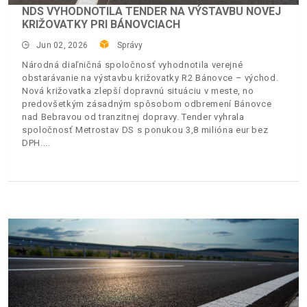
NDS VYHODNOTILA TENDER NA VÝSTAVBU NOVEJ
KRIŽOVATKY PRI BÁNOVCIACH
Jun 02, 2026
Správy
Národná diaľničná spoločnosť vyhodnotila verejné
obstarávanie na výstavbu križovatky R2 Bánovce – východ.
Nová križovatka zlepší dopravnú situáciu v meste, no
predovšetkým zásadným spôsobom odbremení Bánovce
nad Bebravou od tranzitnej dopravy. Tender vyhrala
spoločnosť Metrostav DS s ponukou 3,8 milióna eur bez
DPH.