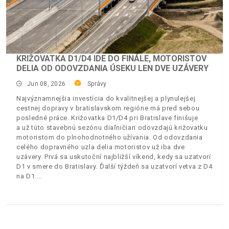
KRIŽOVATKA D1/D4 IDE DO FINÁLE, MOTORISTOV
DELIA OD ODOVZDANIA ÚSEKU LEN DVE UZÁVERY
Jun 08, 2026
Správy
Najvýznamnejšia investícia do kvalitnejšej a plynulejšej
cestnej dopravy v bratislavskom regióne má pred sebou
posledné práce. Križovatka D1/D4 pri Bratislave finišuje
a už túto stavebnú sezónu diaľničiari odovzdajú križovatku
motoristom do plnohodnotného užívania. Od odovzdania
celého dopravného uzla delia motoristov už iba dve
uzávery. Prvá sa uskutoční najbližší víkend, kedy sa uzatvorí
D1 v smere do Bratislavy. Ďalší týždeň sa uzatvorí vetva z D4
na D1.