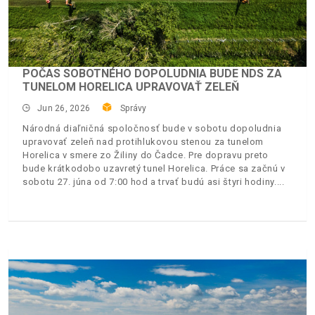
POČAS SOBOTNÉHO DOPOLUDNIA BUDE NDS ZA
TUNELOM HORELICA UPRAVOVAŤ ZELEŇ
Jun 26, 2026
Správy
Národná diaľničná spoločnosť bude v sobotu dopoludnia
upravovať zeleň nad protihlukovou stenou za tunelom
Horelica v smere zo Žiliny do Čadce. Pre dopravu preto
bude krátkodobo uzavretý tunel Horelica. Práce sa začnú v
sobotu 27. júna od 7:00 hod a trvať budú asi štyri hodiny.