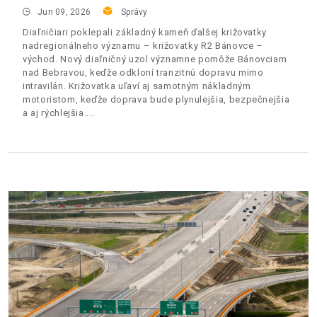
Jun 09, 2026
Správy
Diaľničiari poklepali základný kameň ďalšej križovatky
nadregionálneho významu – križovatky R2 Bánovce –
východ. Nový diaľničný uzol významne pomôže Bánovciam
nad Bebravou, keďže odkloní tranzitnú dopravu mimo
intravilán. Križovatka uľaví aj samotným nákladným
motoristom, keďže doprava bude plynulejšia, bezpečnejšia
a aj rýchlejšia.