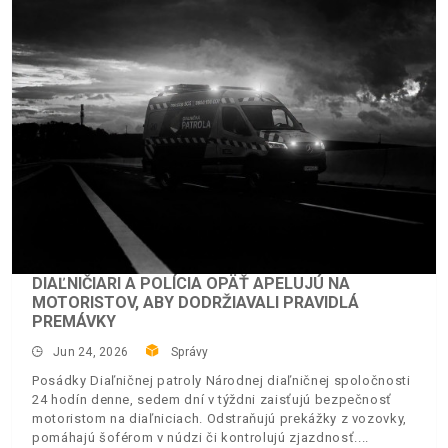
DIAĽNIČIARI A POLÍCIA OPÄŤ APELUJÚ NA
MOTORISTOV, ABY DODRŽIAVALI PRAVIDLÁ
PREMÁVKY
Jun 24, 2026
Správy
Posádky Diaľničnej patroly Národnej diaľničnej spoločnosti
24 hodín denne, sedem dní v týždni zaisťujú bezpečnosť
motoristom na diaľniciach. Odstraňujú prekážky z vozovky,
pomáhajú šoférom v núdzi či kontrolujú zjazdnosť.