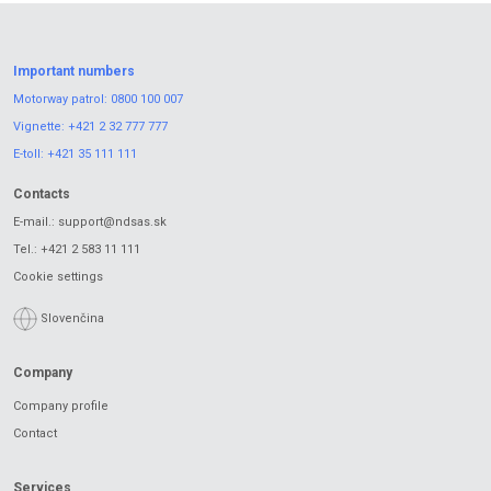
Important numbers
Motorway patrol:
0800 100 007
Vignette:
+421 2 32 777 777
E-toll:
+421 35 111 111
Contacts
E-mail.:
support@ndsas.sk
Tel.:
+421 2 583 11 111
Cookie settings
Slovenčina
Company
Company profile
Contact
Services