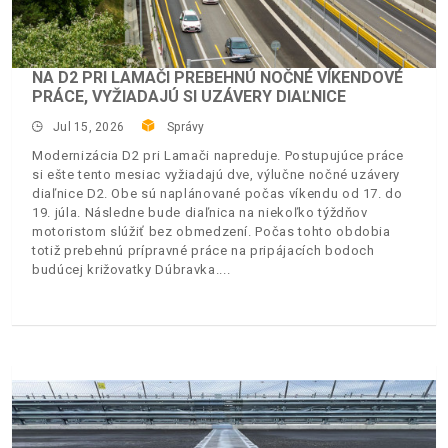
NA D2 PRI LAMAČI PREBEHNÚ NOČNÉ VÍKENDOVÉ
PRÁCE, VYŽIADAJÚ SI UZÁVERY DIAĽNICE
Jul 15, 2026
Správy
Modernizácia D2 pri Lamači napreduje. Postupujúce práce
si ešte tento mesiac vyžiadajú dve, výlučne nočné uzávery
diaľnice D2. Obe sú naplánované počas víkendu od 17. do
19. júla. Následne bude diaľnica na niekoľko týždňov
motoristom slúžiť bez obmedzení. Počas tohto obdobia
totiž prebehnú prípravné práce na pripájacích bodoch
budúcej križovatky Dúbravka.