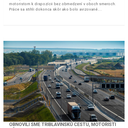
motoristom k dispozícii bez obmedzení v oboch smeroch.
Práce sa stihli dokonca skôr ako bolo avizované.
OBNOVILI SME TRIBLAVINSKÚ CESTU, MOTORISTI