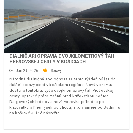
DIAĽNIČIARI OPRAVIA DVOJKILOMETROVÝ ŤAH
PREŠOVSKEJ CESTY V KOŠICIACH
Jun 29, 2026
Správy
Národná diaľničná spoločnosť sa tento týždeň púšťa do
ďalšej opravy ciest v košickom regióne. Novú vozovku
dostane tentokrát vyše dvojkilometrový ťah Prešovskej
cesty. Opravné práce začnú pred križovatkou Košice –
Dargovských hrdinov a nová vozovka pribudne po
križovatku s Priemyselnou ulicou, a to v smere od Budimíru
na košické Južné nábrežie.