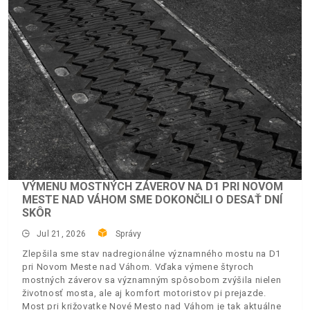
VÝMENU MOSTNÝCH ZÁVEROV NA D1 PRI NOVOM
MESTE NAD VÁHOM SME DOKONČILI O DESAŤ DNÍ
SKÔR
Jul 21, 2026
Správy
Zlepšila sme stav nadregionálne významného mostu na D1
pri Novom Meste nad Váhom. Vďaka výmene štyroch
mostných záverov sa významným spôsobom zvýšila nielen
životnosť mosta, ale aj komfort motoristov pi prejazde.
Most pri križovatke Nové Mesto nad Váhom je tak aktuálne