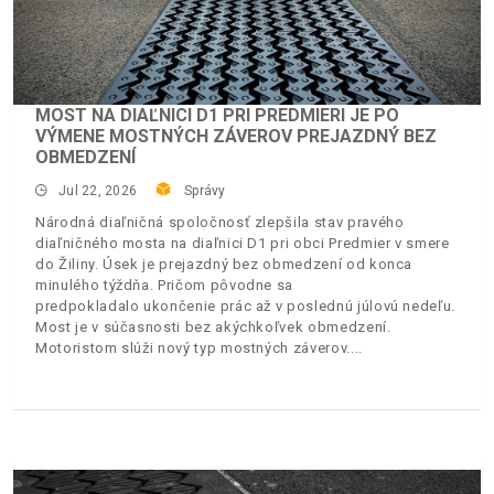
MOST NA DIAĽNICI D1 PRI PREDMIERI JE PO
VÝMENE MOSTNÝCH ZÁVEROV PREJAZDNÝ BEZ
OBMEDZENÍ
Jul 22, 2026
Správy
Národná diaľničná spoločnosť zlepšila stav pravého
diaľničného mosta na diaľnici D1 pri obci Predmier v smere
do Žiliny. Úsek je prejazdný bez obmedzení od konca
minulého týždňa. Pričom pôvodne sa
predpokladalo ukončenie prác až v poslednú júlovú nedeľu.
Most je v súčasnosti bez akýchkoľvek obmedzení.
Motoristom slúži nový typ mostných záverov.