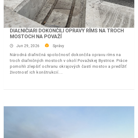
DIAĽNIČIARI DOKONČILI OPRAVY RÍMS NA TROCH
MOSTOCH NA POVAŽÍ
Jun 29, 2026
Správy
Národná diaľničná spoločnosť dokončila opravu ríms na
troch diaľničných mostoch v okolí Považskej Bystrice. Práce
pomohli zlepšiť ochranu okrajových častí mostov a predĺžiť
životnosť ich konštrukcií.