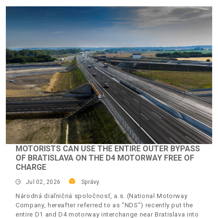
MOTORISTS CAN USE THE ENTIRE OUTER BYPASS
OF BRATISLAVA ON THE D4 MOTORWAY FREE OF
CHARGE
Jul 02, 2026
Správy
Národná diaľničná spoločnosť, a.s. (National Motorway
Company, hereafter referred to as “NDS”) recently put the
entire D1 and D4 motorway interchange near Bratislava into