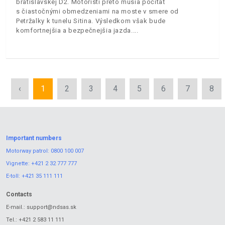
bratislavskej D2. Motoristi preto musia počítať
s čiastočnými obmedzeniami na moste v smere od
Petržalky k tunelu Sitina. Výsledkom však bude
komfortnejšia a bezpečnejšia jazda.
‹
1
2
3
4
5
6
7
8
Important numbers
Motorway patrol:
0800 100 007
Vignette:
+421 2 32 777 777
E-toll:
+421 35 111 111
Contacts
E-mail.:
support@ndsas.sk
Tel.:
+421 2 583 11 111