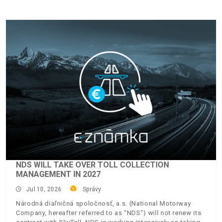
NDS WILL TAKE OVER TOLL COLLECTION
MANAGEMENT IN 2027
Jul 10, 2026
Správy
Národná diaľničná spoločnosť, a.s. (National Motorway
Company, hereafter referred to as “NDS”) will not renew its