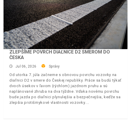
ZLEPŠÍME POVRCH DIAĽNICE D2 SMEROM DO
ČESKA
Jul 06, 2026
Správy
Od utorka 7. júla začneme s obnovou povrchu vozovky na
diaľnici D2 v smere do Českej republiky. Práce sa budú týkať
dvoch úsekov v ľavom (rýchlom) jazdnom pruhu a sú
naplánované zhruba na dva týždne. Vďaka novému povrchu
bude jazda po diaľnici plynulejšia a bezpečnejšia, keďže sa
zlepšia protišmykové vlastnosti vozovky.