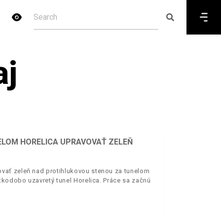
j
ELOM HORELICA UPRAVOVAŤ ZELEŇ
vať zeleň nad protihlukovou stenou za tunelom
tkodobo uzavretý tunel Horelica. Práce sa začnú