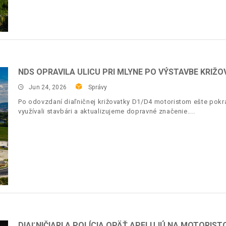
NDS OPRAVILA ULICU PRI MLYNE PO VÝSTAVBE KRIŽO
Jun 24, 2026
Správy
Po odovzdaní diaľničnej križovatky D1/D4 motoristom ešte pokr
využívali stavbári a aktualizujeme dopravné značenie.
DIAĽNIČIARI A POLÍCIA OPÄŤ APELUJÚ NA MOTORIST