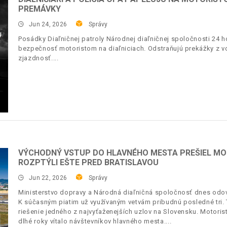
PREMÁVKY
Jun 24, 2026
Správy
Posádky Diaľničnej patroly Národnej diaľničnej spoločnosti 24 h
bezpečnosť motoristom na diaľniciach. Odstraňujú prekážky z v
zjazdnosť.
VÝCHODNÝ VSTUP DO HLAVNÉHO MESTA PREŠIEL MO
ROZPTÝLI EŠTE PRED BRATISLAVOU
Jun 22, 2026
Správy
Ministerstvo dopravy a Národná diaľničná spoločnosť dnes odov
K súčasným piatim už využívaným vetvám pribudnú posledné tr
riešenie jedného z najvyťaženejších uzlov na Slovensku. Motoristi
dlhé roky vítalo návštevníkov hlavného mesta.