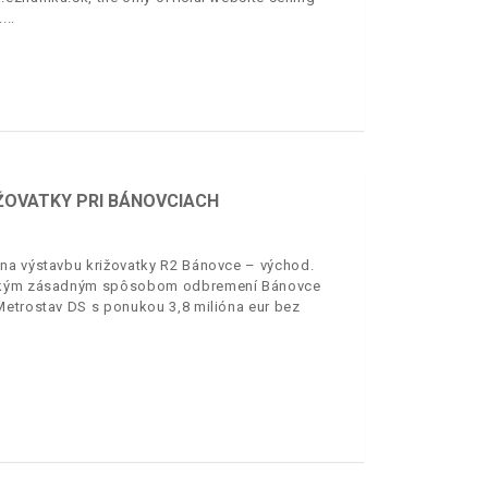
.
ŽOVATKY PRI BÁNOVCIACH
 na výstavbu križovatky R2 Bánovce – východ.
všetkým zásadným spôsobom odbremení Bánovce
Metrostav DS s ponukou 3,8 milióna eur bez