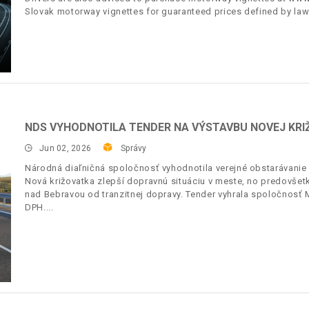
Slovak motorway vignettes for guaranteed prices defined by law
NDS VYHODNOTILA TENDER NA VÝSTAVBU NOVEJ KRI
Jun 02, 2026
Správy
Národná diaľničná spoločnosť vyhodnotila verejné obstarávanie
Nová križovatka zlepší dopravnú situáciu v meste, no predo
nad Bebravou od tranzitnej dopravy. Tender vyhrala spoločnosť 
DPH.