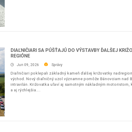
DIAĽNIČIARI SA PÚŠŤAJÚ DO VÝSTAVBY ĎALŠEJ KRI
REGIÓNE
Jun 09, 2026
Správy
Diaľničiari poklepali základný kameň ďalšej križovatky nadregi
východ. Nový diaľničný uzol významne pomôže Bánovciam nad B
intravilán. Križovatka uľaví aj samotným nákladným motoristom,
a aj rýchlejšia.