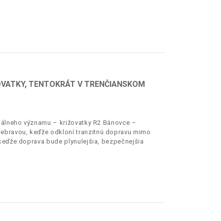
ŽOVATKY, TENTOKRÁT V TRENČIANSKOM
onálneho významu – križovatky R2 Bánovce –
ebravou, keďže odkloní tranzitnú dopravu mimo
 keďže doprava bude plynulejšia, bezpečnejšia