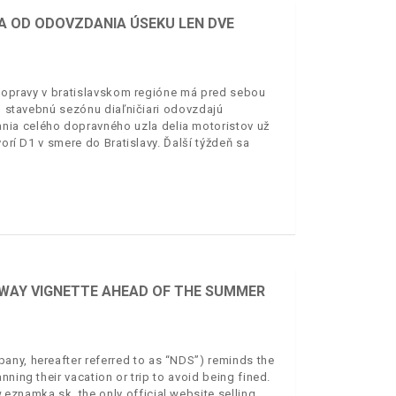
IA OD ODOVZDANIA ÚSEKU LEN DVE
j dopravy v bratislavskom regióne má pred sebou
to stavebnú sezónu diaľničiari odovzdajú
nia celého dopravného uzla delia motoristov už
vorí D1 v smere do Bratislavy. Ďalší týždeň sa
RWAY VIGNETTE AHEAD OF THE SUMMER
any, hereafter referred to as “NDS”) reminds the
ning their vacation or trip to avoid being fined.
eznamka.sk, the only official website selling