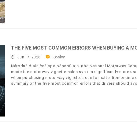
THE FIVE MOST COMMON ERRORS WHEN BUYING A M
Jun 17, 2026
Správy
Národná diaľničná spoločnosť, a.s. (the National Motorway Compa
made the motorway vignette sales system significantly more user
when purchasing motorway vignettes due to inattention or time c
summary of the five most common errors that drivers should avo