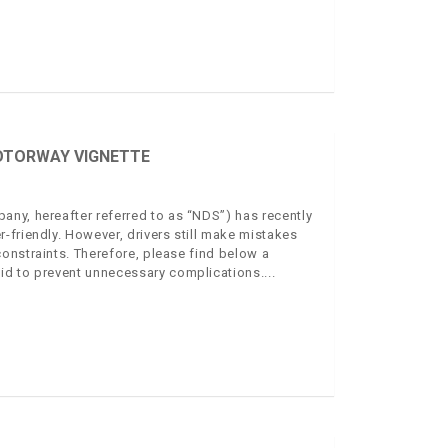
OTORWAY VIGNETTE
ny, hereafter referred to as “NDS”) has recently
-friendly. However, drivers still make mistakes
onstraints. Therefore, please find below a
id to prevent unnecessary complications.