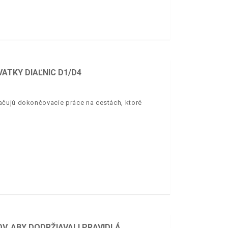
VATKY DIAĽNIC D1/D4
ačujú dokončovacie práce na cestách, ktoré
OV, ABY DODRŽIAVALI PRAVIDLÁ