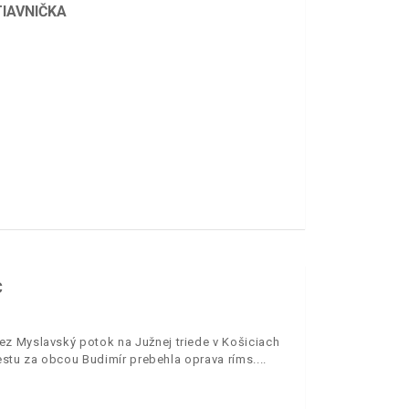
IAVNIČKA
C
ez Myslavský potok na Južnej triede v Košiciach
estu za obcou Budimír prebehla oprava ríms.