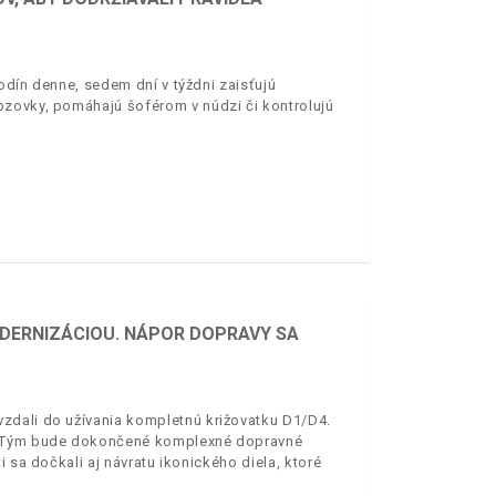
odín denne, sedem dní v týždni zaisťujú
ozovky, pomáhajú šoférom v núdzi či kontrolujú
DERNIZÁCIOU. NÁPOR DOPRAVY SA
zdali do užívania kompletnú križovatku D1/D4.
i. Tým bude dokončené komplexné dopravné
 sa dočkali aj návratu ikonického diela, ktoré