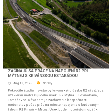
ZAČÍNAJÚ SA PRÁCE NA NAPOJENÍ R2 PRI
MÝTNEJ S KRIVÁNSKOU ESTAKÁDOU
Aug 13, 2025
Správy
Pokročilé štádium výstavby krivánskeho úseku R2 si vyžiada
uzávierku nadväzujúceho úseku R2 Mýtna – Lovinobaňa,
Tomášovce. Dôvodom je zachovanie bezpečnosti
motoristov počas prác na mieste napojenia s budovaným
ťahom R2 Kriváň – Mýtna. Úsek bude motoristom opäť k