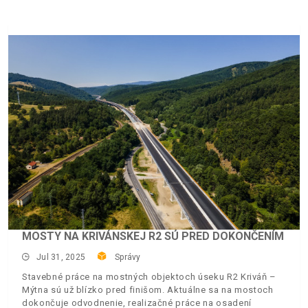
MOSTY NA KRIVÁNSKEJ R2 SÚ PRED DOKONČENÍM
Jul 31, 2025
Správy
Stavebné práce na mostných objektoch úseku R2 Kriváň –
Mýtna sú už blízko pred finišom. Aktuálne sa na mostoch
dokončuje odvodnenie, realizačné práce na osadení