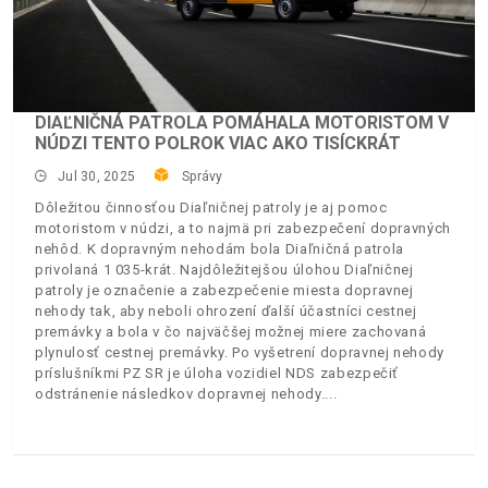
DIAĽNIČNÁ PATROLA POMÁHALA MOTORISTOM V
NÚDZI TENTO POLROK VIAC AKO TISÍCKRÁT
Jul 30, 2025
Správy
Dôležitou činnosťou Diaľničnej patroly je aj pomoc
motoristom v núdzi, a to najmä pri zabezpečení dopravných
nehôd. K dopravným nehodám bola Diaľničná patrola
privolaná 1 035-krát. Najdôležitejšou úlohou Diaľničnej
patroly je označenie a zabezpečenie miesta dopravnej
nehody tak, aby neboli ohrození ďalší účastníci cestnej
premávky a bola v čo najväčšej možnej miere zachovaná
plynulosť cestnej premávky. Po vyšetrení dopravnej nehody
príslušníkmi PZ SR je úloha vozidiel NDS zabezpečiť
odstránenie následkov dopravnej nehody.