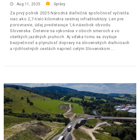
Aug 11, 2025
Správy
Za prvý polrok 2025 Národná diaľničná spoločnosť vyčistila
viac ako 2,7-tisíc kilometra cestnej infraštruktúry. Len pre
porovnanie, údaj predstavuje 1,6-násobok obvodu
Slovenska. Čistenie sa vykonáva v oboch smeroch a vo
všetkých jazdných pruhoch. Aj vďaka tomu sa zvyšuje
bezpečnosť a plynulosť dopravy na slovenských diaľniciach
a rýchlostných cestách naprieč celým Slovenskom.