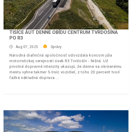
TISÍCE ÁUT DENNE OBÍDU CENTRUM TVRDOŠÍNA
PO R3
Aug 07, 2025
Správy
Národná diaľničná spoločnosť odovzdala koncom júla
motoristickej verejnosti úsek R3 Tvrdošín - Nižná. Už
prvotné dopravné intenzity ukazujú, že denne sa okresnému
mestu vyhne takmer 5-tisíc vozidiel, z toho 20 percent tvorí
ťažká nákladná doprava.