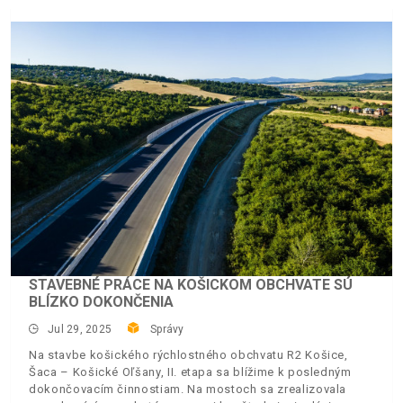
STAVEBNÉ PRÁCE NA KOŠICKOM OBCHVATE SÚ
BLÍZKO DOKONČENIA
Jul 29, 2025
Správy
Na stavbe košického rýchlostného obchvatu R2 Košice,
Šaca – Košické Oľšany, II. etapa sa blížime k posledným
dokončovacím činnostiam. Na mostoch sa zrealizovala