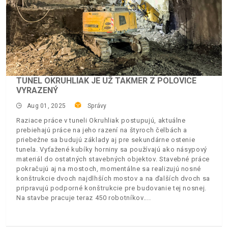
TUNEL OKRUHLIAK JE UŽ TAKMER Z POLOVICE
VYRAZENÝ
Aug 01, 2025
Správy
Raziace práce v tuneli Okruhliak postupujú, aktuálne
prebiehajú práce na jeho razení na štyroch čelbách a
priebežne sa budujú základy aj pre sekundárne ostenie
tunela. Vyťažené kubíky horniny sa používajú ako násypový
materiál do ostatných stavebných objektov. Stavebné práce
pokračujú aj na mostoch, momentálne sa realizujú nosné
konštrukcie dvoch najdlhších mostov a na ďalších dvoch sa
pripravujú podporné konštrukcie pre budovanie tej nosnej.
Na stavbe pracuje teraz 450 robotníkov.