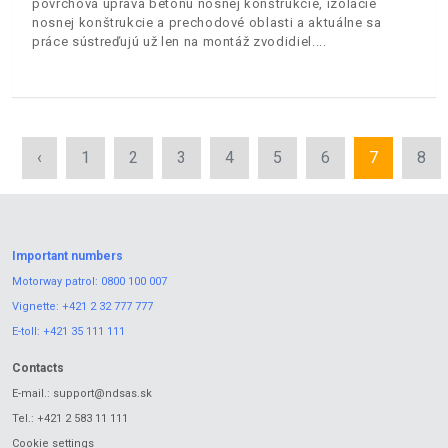
povrchová úprava betónu nosnej konštrukcie, izolácie
nosnej konštrukcie a prechodové oblasti a aktuálne sa
práce sústreďujú už len na montáž zvodidiel.
‹
1
2
3
4
5
6
7
8
Important numbers
Motorway patrol:
0800 100 007
Vignette:
+421 2 32 777 777
E-toll:
+421 35 111 111
Contacts
E-mail.:
support@ndsas.sk
Tel.:
+421 2 583 11 111
Cookie settings