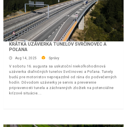
KRÁTKA UZÁVIERKA TUNELOV SVRČINOVEC A
POĽANA
Aug 14, 2025
Správy
V sobotu 16. augusta sa uskutoční niekoľkohodinová
uzávierka diaľničných tunelov Svrčinovec a Poľana. Tunely
budú pre motoristov neprejazdné od rána do podvečerných
hodín. Dôvodom uzávierky je servis a preverenie
pripravenosti tunela a záchranných zložiek na potenciálne
krízové situácie.