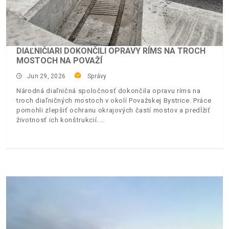
DIAĽNIČIARI DOKONČILI OPRAVY RÍMS NA TROCH
MOSTOCH NA POVAŽÍ
Jun 29, 2026
Správy
Národná diaľničná spoločnosť dokončila opravu ríms na
troch diaľničných mostoch v okolí Považskej Bystrice. Práce
pomohli zlepšiť ochranu okrajových častí mostov a predĺžiť
životnosť ich konštrukcií.