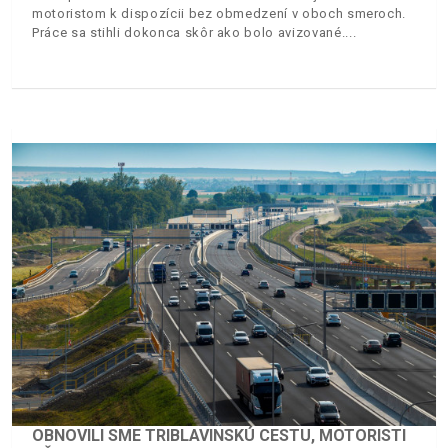
motoristom k dispozícii bez obmedzení v oboch smeroch.
Práce sa stihli dokonca skôr ako bolo avizované.
OBNOVILI SME TRIBLAVINSKÚ CESTU, MOTORISTI