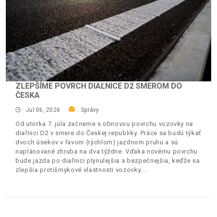
ZLEPŠÍME POVRCH DIAĽNICE D2 SMEROM DO
ČESKA
Jul 06, 2026
Správy
Od utorka 7. júla začneme s obnovou povrchu vozovky na
diaľnici D2 v smere do Českej republiky. Práce sa budú týkať
dvoch úsekov v ľavom (rýchlom) jazdnom pruhu a sú
naplánované zhruba na dva týždne. Vďaka novému povrchu
bude jazda po diaľnici plynulejšia a bezpečnejšia, keďže sa
zlepšia protišmykové vlastnosti vozovky.