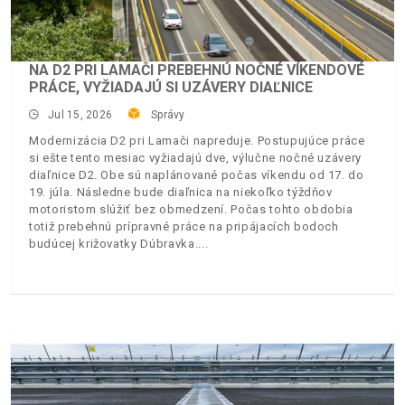
NA D2 PRI LAMAČI PREBEHNÚ NOČNÉ VÍKENDOVÉ
PRÁCE, VYŽIADAJÚ SI UZÁVERY DIAĽNICE
Jul 15, 2026
Správy
Modernizácia D2 pri Lamači napreduje. Postupujúce práce
si ešte tento mesiac vyžiadajú dve, výlučne nočné uzávery
diaľnice D2. Obe sú naplánované počas víkendu od 17. do
19. júla. Následne bude diaľnica na niekoľko týždňov
motoristom slúžiť bez obmedzení. Počas tohto obdobia
totiž prebehnú prípravné práce na pripájacích bodoch
budúcej križovatky Dúbravka.