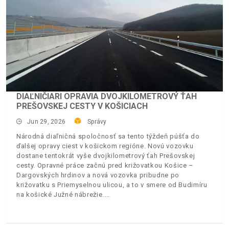
DIAĽNIČIARI OPRAVIA DVOJKILOMETROVÝ ŤAH
PREŠOVSKEJ CESTY V KOŠICIACH
Jun 29, 2026
Správy
Národná diaľničná spoločnosť sa tento týždeň púšťa do
ďalšej opravy ciest v košickom regióne. Novú vozovku
dostane tentokrát vyše dvojkilometrový ťah Prešovskej
cesty. Opravné práce začnú pred križovatkou Košice –
Dargovských hrdinov a nová vozovka pribudne po
križovatku s Priemyselnou ulicou, a to v smere od Budimíru
na košické Južné nábrežie.