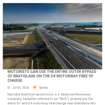
MOTORISTS CAN USE THE ENTIRE OUTER BYPASS
OF BRATISLAVA ON THE D4 MOTORWAY FREE OF
CHARGE
Jul 02, 2026
Správy
Národná diaľničná spoločnosť, a.s. (National Motorway
Company, hereafter referred to as “NDS”) recently put the
entire D1 and D4 motorway interchange near Bratislava into