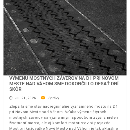
VÝMENU MOSTNÝCH ZÁVEROV NA D1 PRI NOVOM
MESTE NAD VÁHOM SME DOKONČILI O DESAŤ DNÍ
SKÔR
Jul 21, 2026
Správy
Zlepšila sme stav nadregionálne významného mostu na D1
pri Novom Meste nad Váhom. Vďaka výmene štyroch
mostných záverov sa významným spôsobom zvýšila nielen
životnosť mosta, ale aj komfort motoristov pi prejazde.
Most pri križovatke Nové Mesto nad Váhom je tak aktuálne