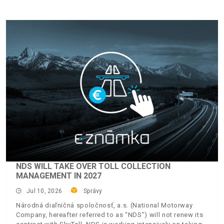
NDS WILL TAKE OVER TOLL COLLECTION
MANAGEMENT IN 2027
Jul 10, 2026
Správy
Národná diaľničná spoločnosť, a.s. (National Motorway
Company, hereafter referred to as “NDS”) will not renew its