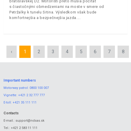
bratislavskej D2. Motoristi preto musia počítať
s čiastočnými obmedzeniami na moste v smere od
Petržalky k tunelu Sitina. Výsledkom však bude
komfortnejšia a bezpečnejšia jazda.
‹
1
2
3
4
5
6
7
8
Important numbers
Motorway patrol:
0800 100 007
Vignette:
+421 2 32 777 777
E-toll:
+421 35 111 111
Contacts
E-mail.:
support@ndsas.sk
Tel.:
+421 2 583 11 111