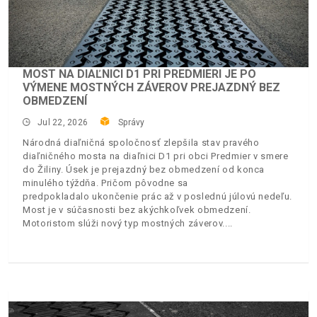
MOST NA DIAĽNICI D1 PRI PREDMIERI JE PO
VÝMENE MOSTNÝCH ZÁVEROV PREJAZDNÝ BEZ
OBMEDZENÍ
Jul 22, 2026
Správy
Národná diaľničná spoločnosť zlepšila stav pravého
diaľničného mosta na diaľnici D1 pri obci Predmier v smere
do Žiliny. Úsek je prejazdný bez obmedzení od konca
minulého týždňa. Pričom pôvodne sa
predpokladalo ukončenie prác až v poslednú júlovú nedeľu.
Most je v súčasnosti bez akýchkoľvek obmedzení.
Motoristom slúži nový typ mostných záverov.