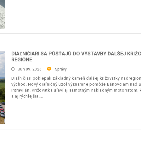
DIAĽNIČIARI SA PÚŠŤAJÚ DO VÝSTAVBY ĎALŠEJ KRI
REGIÓNE
Jun 09, 2026
Správy
Diaľničiari poklepali základný kameň ďalšej križovatky nadregi
východ. Nový diaľničný uzol významne pomôže Bánovciam nad B
intravilán. Križovatka uľaví aj samotným nákladným motoristom,
a aj rýchlejšia.