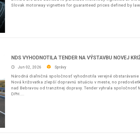
Slovak motorway vignettes for guaranteed prices defined by law
NDS VYHODNOTILA TENDER NA VÝSTAVBU NOVEJ KRI
Jun 02, 2026
Správy
Národná diaľničná spoločnosť vyhodnotila verejné obstarávanie
Nová križovatka zlepší dopravnú situáciu v meste, no predo
nad Bebravou od tranzitnej dopravy. Tender vyhrala spoločnosť 
DPH.