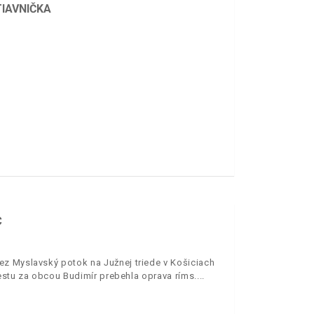
IAVNIČKA
C
ez Myslavský potok na Južnej triede v Košiciach
estu za obcou Budimír prebehla oprava ríms.