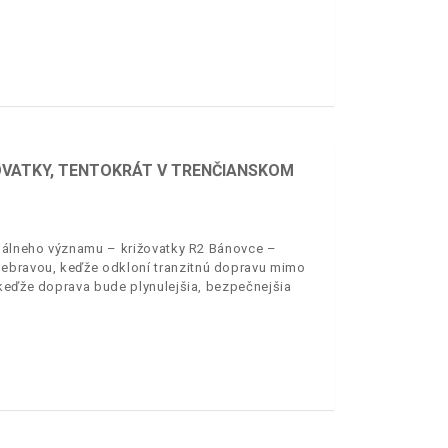
ŽOVATKY, TENTOKRÁT V TRENČIANSKOM
onálneho významu – križovatky R2 Bánovce –
ebravou, keďže odkloní tranzitnú dopravu mimo
 keďže doprava bude plynulejšia, bezpečnejšia