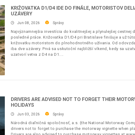
KRIŽOVATKA D1/D4 IDE DO FINÁLE, MOTORISTOV DEL
UZÁVERY
Jun 08, 2026
Správy
Najvýznamnejšia investícia do kvalitnejšej a plynulejšej cestne
posledné práce. Križovatka D1/D4 pri Bratislave finišuje a už tú
križovatku motoristom do plnohodnotného užívania. Od odovzda
iba dve uzávery. Prvá sa uskutoční najbližší víkend, kedy sa uzat
uzatvorí vetva z D4 na D1.
DRIVERS ARE ADVISED NOT TO FORGET THEIR MOTO
HOLIDAYS
Jun 03, 2026
Správy
Národná diaľničná spoločnosť, a.s. (the National Motorway Comp
drivers not to forget to purchase the motorway vignette when plan
Drivers are also advised to purchase motorway vignettes at www.