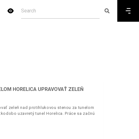
ELOM HORELICA UPRAVOVAŤ ZELEŇ
vať zeleň nad protihlukovou stenou za tunelom
tkodobo uzavretý tunel Horelica. Práce sa začnú