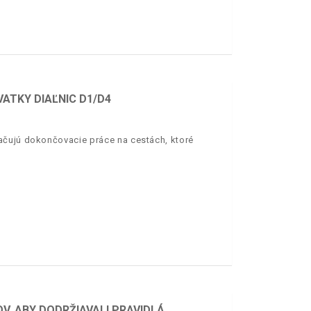
VATKY DIAĽNIC D1/D4
ačujú dokončovacie práce na cestách, ktoré
OV, ABY DODRŽIAVALI PRAVIDLÁ