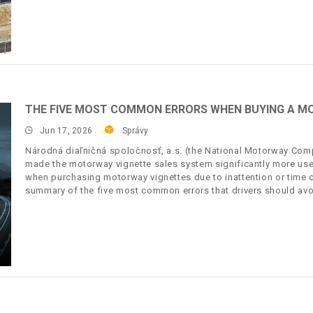
THE FIVE MOST COMMON ERRORS WHEN BUYING A M
Jun 17, 2026
Správy
Národná diaľničná spoločnosť, a.s. (the National Motorway Compa
made the motorway vignette sales system significantly more user
when purchasing motorway vignettes due to inattention or time c
summary of the five most common errors that drivers should avo