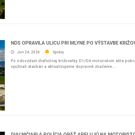
NDS OPRAVILA ULICU PRI MLYNE PO VÝSTAVBE KRIŽO
Jun 24, 2026
Správy
Po odovzdaní diaľničnej križovatky D1/D4 motoristom ešte pokr
využívali stavbári a aktualizujeme dopravné značenie.
DIAĽNIČIARI A POLÍCIA OPÄŤ APELUJÚ NA MOTORIST