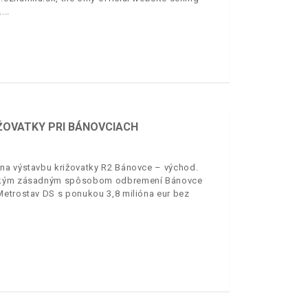
.
ŽOVATKY PRI BÁNOVCIACH
 na výstavbu križovatky R2 Bánovce – východ.
všetkým zásadným spôsobom odbremení Bánovce
Metrostav DS s ponukou 3,8 milióna eur bez