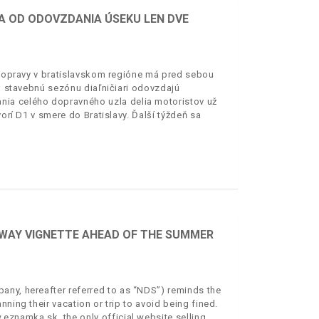
IA OD ODOVZDANIA ÚSEKU LEN DVE
j dopravy v bratislavskom regióne má pred sebou
to stavebnú sezónu diaľničiari odovzdajú
nia celého dopravného uzla delia motoristov už
vorí D1 v smere do Bratislavy. Ďalší týždeň sa
RWAY VIGNETTE AHEAD OF THE SUMMER
any, hereafter referred to as “NDS”) reminds the
ning their vacation or trip to avoid being fined.
eznamka.sk, the only official website selling