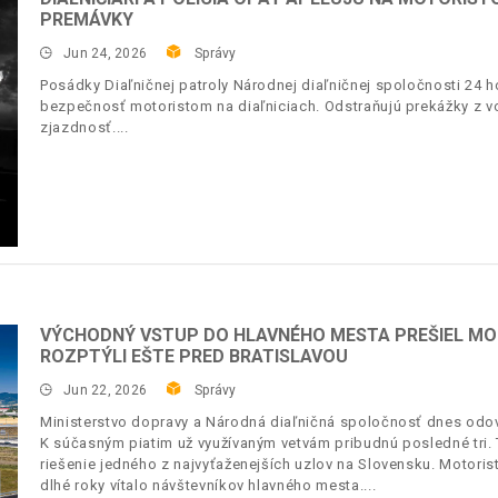
PREMÁVKY
Jun 24, 2026
Správy
Posádky Diaľničnej patroly Národnej diaľničnej spoločnosti 24 h
bezpečnosť motoristom na diaľniciach. Odstraňujú prekážky z v
zjazdnosť.
VÝCHODNÝ VSTUP DO HLAVNÉHO MESTA PREŠIEL MO
ROZPTÝLI EŠTE PRED BRATISLAVOU
Jun 22, 2026
Správy
Ministerstvo dopravy a Národná diaľničná spoločnosť dnes odov
K súčasným piatim už využívaným vetvám pribudnú posledné tr
riešenie jedného z najvyťaženejších uzlov na Slovensku. Motoristi
dlhé roky vítalo návštevníkov hlavného mesta.