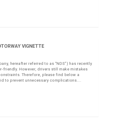
OTORWAY VIGNETTE
ny, hereafter referred to as “NDS”) has recently
-friendly. However, drivers still make mistakes
onstraints. Therefore, please find below a
id to prevent unnecessary complications.