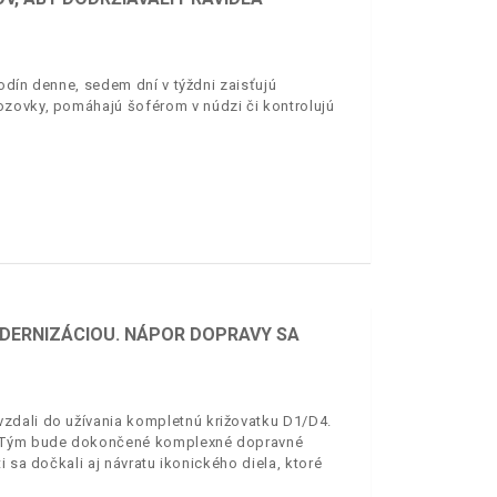
odín denne, sedem dní v týždni zaisťujú
ozovky, pomáhajú šoférom v núdzi či kontrolujú
DERNIZÁCIOU. NÁPOR DOPRAVY SA
zdali do užívania kompletnú križovatku D1/D4.
i. Tým bude dokončené komplexné dopravné
 sa dočkali aj návratu ikonického diela, ktoré