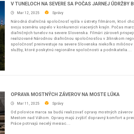
V TUNELOCH NA SEVERE SA POČAS JARNEJ ÚDRŽBY 
Mar 12, 2025
Správy
Národná diaľničná spoločnosť vyšla v ústrety filmárom, ktorí chc
svoju scenériu uspelo v konkurencii viacerých krajín. Počas marca
diaľničných tunelov na severe Slovenska. Filmári zároveň prispejú
realizované Národnou diaľničnou spoločnosťou v žilinskom regió
spoločnosť preinvestuje na severe Slovenska niekoľko miliónov 
služby, ktoré poskytnú regionálne spoločnosti a podnikatelia.
OPRAVA MOSTNÝCH ZÁVEROV NA MOSTE LÚKA
Mar 11, 2025
Správy
Od polovice marca sa budú realizovať opravy mostných záverov
Mestom nad Váhom. Opravy majú zvýšiť dopravný komfort a predĺ
Práce potrvajú necelý mesiac.