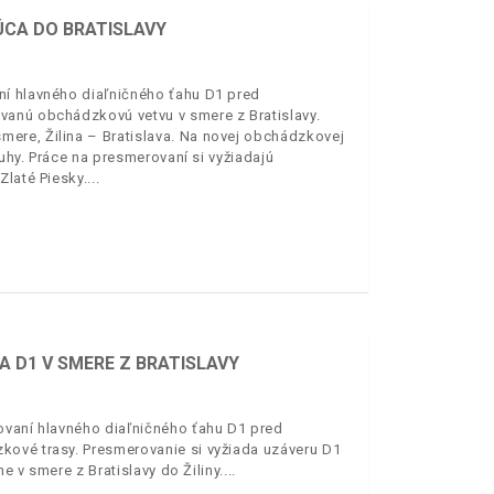
ÚCA DO BRATISLAVY
ní hlavného diaľničného ťahu D1 pred
vanú obchádzkovú vetvu v smere z Bratislavy.
ere, Žilina – Bratislava. Na novej obchádzkovej
uhy. Práce na presmerovaní si vyžiadajú
Zlaté Piesky.
 D1 V SMERE Z BRATISLAVY
ovaní hlavného diaľničného ťahu D1 pred
kové trasy. Presmerovanie si vyžiada uzáveru D1
e v smere z Bratislavy do Žiliny.