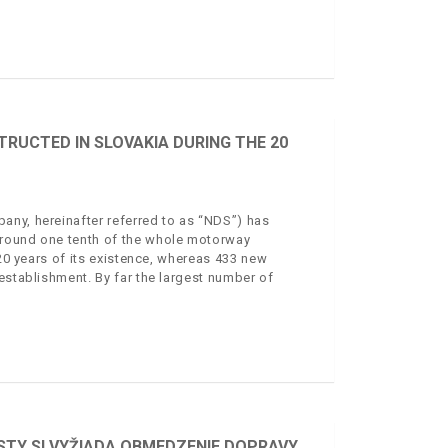
RUCTED IN SLOVAKIA DURING THE 20
any, hereinafter referred to as “NDS”) has
around one tenth of the whole motorway
 20 years of its existence, whereas 433 new
establishment. By far the largest number of
STY SI VYŽIADA OBMEDZENIE DOPRAVY