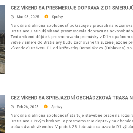
CEZ VÍKEND SA PRESMERUJE DOPRAVA Z D1 SMERUJ
Mar 05, 2025
Správy
Národná diaľničná spoločnosť pokračuje v prácach na rozširova
Bratislavou. Minulý víkend presmerovala dopravu na novovybudo
Tento víkend dôjde k presmerovaniu premávky z D1 v opačnom sm
vetve v smere do Bratislavy budú zachované tri zúžené jazdné pr
víkendovú uzáveru D1 od križovatky Bernolákovo (Triblavina) po 
CEZ VÍKEND SA SPREJAZDNÍ OBCHÁDZKOVÁ TRASA NA
Feb 26, 2025
Správy
Národná diaľničná spoločnosť štartuje stavebné práce na rozšir
Bratislavou. Prvým krokom je presmerovanie dopravy na obchádz
počas dvoch víkendov. V piatok 28. februára sa uzavrie D1 výlučn