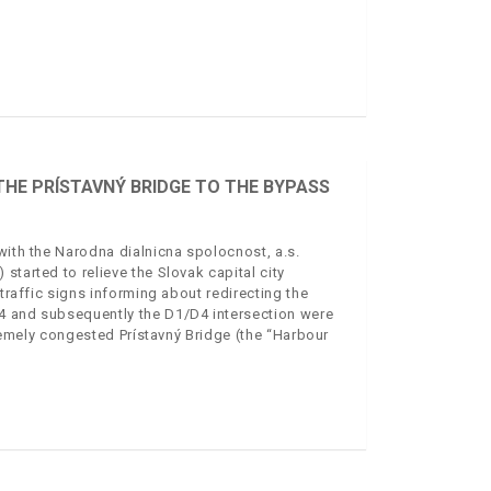
THE PRÍSTAVNÝ BRIDGE TO THE BYPASS
with the Narodna dialnicna spolocnost, a.s.
started to relieve the Slovak capital city
 traffic signs informing about redirecting the
 D4 and subsequently the D1/D4 intersection were
xtremely congested Prístavný Bridge (the “Harbour