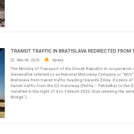
TRANSIT TRAFFIC IN BRATISLAVA REDIRECTED FROM 
Mar 06, 2025
Správy
The Ministry of Transport of the Slovak Republic in cooperation 
(hereinafter referred to as National Motorway Company or “NDS”) 
Bratislava from transit traffic heading towards Žilina. Dozens of
transit traffic from the D2 motorway (Pečňa – Petržalka) to the
installed in the night of 4 to 5 March 2025, thus relieving the e
Bridge”).