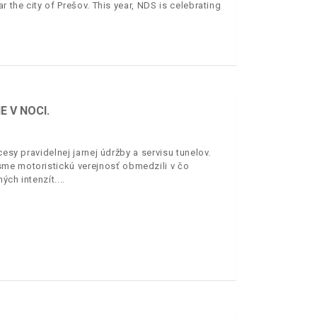
r the city of Prešov. This year, NDS is celebrating
 V NOCI.
esy pravidelnej jarnej údržby a servisu tunelov.
sme motoristickú verejnosť obmedzili v čo
ých intenzít.