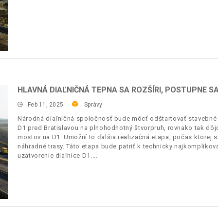
HLAVNÁ DIAĽNIČNÁ TEPNA SA ROZŠÍRI, POSTUPNE 
Feb 11, 2025
Správy
Národná diaľničná spoločnosť bude môcť odštartovať stavebné p
D1 pred Bratislavou na plnohodnotný štvorpruh, rovnako tak dôj
mostov na D1. Umožní to ďalšia realizačná etapa, počas ktorej
náhradné trasy. Táto etapa bude patriť k technicky najkomplikov
uzatvorenie diaľnice D1.