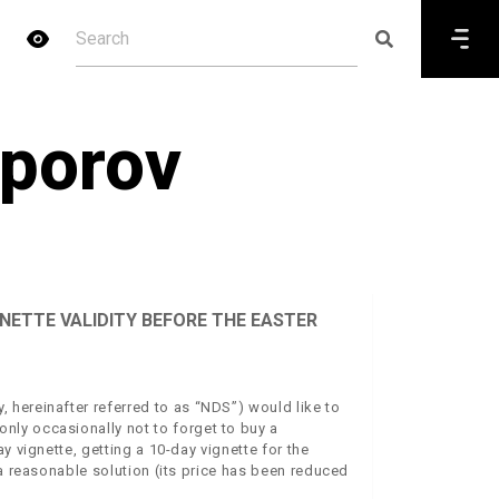
sporov
NETTE VALIDITY BEFORE THE EASTER
hereinafter referred to as “NDS”) would like to
ly occasionally not to forget to buy a
y vignette, getting a 10-day vignette for the
 a reasonable solution (its price has been reduced