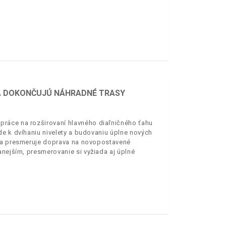
SA DOKONČUJÚ NÁHRADNÉ TRASY
ráce na rozširovaní hlavného diaľničného ťahu
de k dvíhaniu nivelety a budovaniu úplne nových
 sa presmeruje doprava na novopostavené
anejším, presmerovanie si vyžiada aj úplné