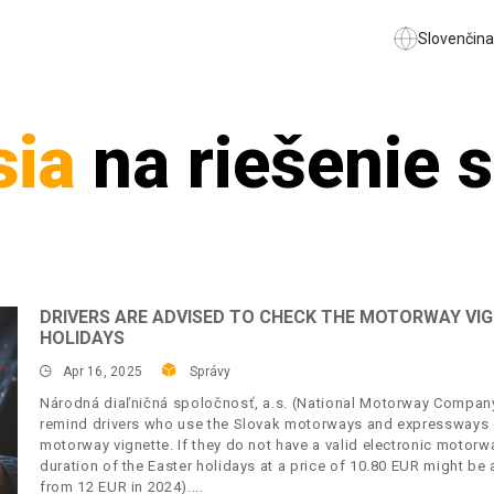
Slovenčina
sia
na riešenie 
DRIVERS ARE ADVISED TO CHECK THE MOTORWAY VIG
HOLIDAYS
Apr 16, 2025
Správy
Národná diaľničná spoločnosť, a.s. (National Motorway Company, 
remind drivers who use the Slovak motorways and expressways on
motorway vignette. If they do not have a valid electronic motorwa
duration of the Easter holidays at a price of 10.80 EUR might be
from 12 EUR in 2024).