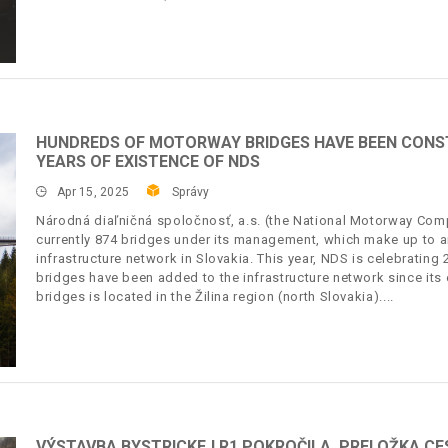
HUNDREDS OF MOTORWAY BRIDGES HAVE BEEN CONST
YEARS OF EXISTENCE OF NDS
Apr 15, 2025
Správy
Národná diaľničná spoločnosť, a.s. (the National Motorway Comp
currently 874 bridges under its management, which make up to 
infrastructure network in Slovakia. This year, NDS is celebrating
bridges have been added to the infrastructure network since its 
bridges is located in the Žilina region (north Slovakia).
VÝSTAVBA BYSTRICKEJ R1 POKROČILA, PRELOŽKA CE