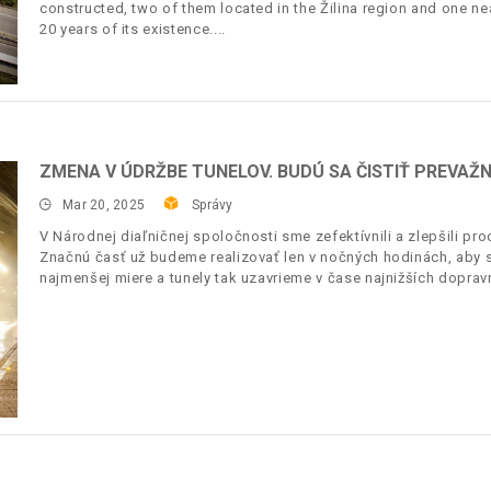
constructed, two of them located in the Žilina region and one nea
20 years of its existence.
ZMENA V ÚDRŽBE TUNELOV. BUDÚ SA ČISTIŤ PREVAŽNE
Mar 20, 2025
Správy
V Národnej diaľničnej spoločnosti sme zefektívnili a zlepšili proc
Značnú časť už budeme realizovať len v nočných hodinách, aby 
najmenšej miere a tunely tak uzavrieme v čase najnižších dopravn