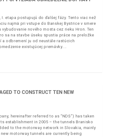
. etapa postupujú do ďalšej fázy. Tento viac než
ciu najmä pri vstupe do Banskej Bystrice v smere
ku vybudovanie nového mosta cez rieku Hron. Ten
oro sa na stavbe úseku spustia práce na preložke
adí a odbremení ju od neustále rastúcich
obmedzenie existujúcej premávky.
ANAGED TO CONSTRUCT TEN NEW
any, hereinafter referred to as “NDS”) has taken
ts establishment in 2005 – the tunnels Branisko
dded to the motorway network in Slovakia, mainly
ee new motorway tunnels are currently being