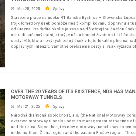
Mar 25, 2025
Správy
Stavebné práce na úseku R1 Banská Bystrica – Slovenská Ľupča, I
trojkilometrový úsek pomôže riešiť komplikovanú dopravnú situá
od Brezna. Pre širšie okolie je zase najdôležitejšou časťou úse
nahradí súčasný most, ktorý je už na hranici životnosti. Už čosk
cesty I/66, ktorú nový rýchlostný úsek v tejto lokalite plne nahr
dopravných intenzít. Samotné preloženie cesty si však vyžiada 
OVER THE 20 YEARS OF ITS EXISTENCE, NDS HAS M
MOTORWAY TUNNELS
Mar 21, 2025
Správy
Národná diaľničná spoločnosť, a.s. (the National Motorway Comp
over two motorway tunnels under its management at the time of i
and Horelica. Since then, ten new motorway tunnels have been a
in the northern Žilina region and the eastern Prešov region. Thr