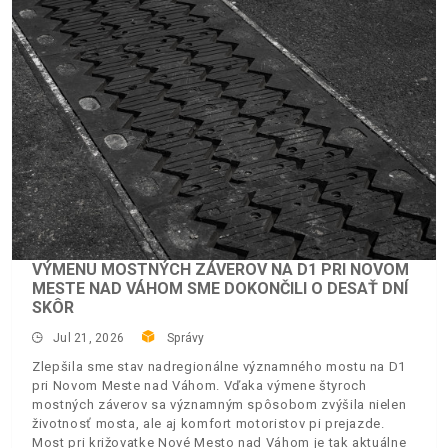
VÝMENU MOSTNÝCH ZÁVEROV NA D1 PRI NOVOM
MESTE NAD VÁHOM SME DOKONČILI O DESAŤ DNÍ
SKÔR
Jul 21, 2026
Správy
Zlepšila sme stav nadregionálne významného mostu na D1
pri Novom Meste nad Váhom. Vďaka výmene štyroch
mostných záverov sa významným spôsobom zvýšila nielen
životnosť mosta, ale aj komfort motoristov pi prejazde.
Most pri križovatke Nové Mesto nad Váhom je tak aktuálne