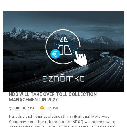
NDS WILL TAKE OVER TOLL COLLECTION
MANAGEMENT IN 2027
Jul 10, 2026
Správy
Národná diaľničná spoločnosť, a.s. (National Motorway
Company, hereafter referred to as “NDS”) will not renew its