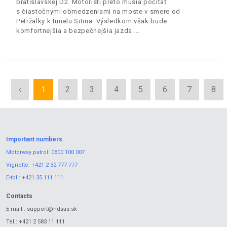
bratislavskej D2. Motoristi preto musia počítať
s čiastočnými obmedzeniami na moste v smere od
Petržalky k tunelu Sitina. Výsledkom však bude
komfortnejšia a bezpečnejšia jazda.
‹
1
2
3
4
5
6
7
8
Important numbers
Motorway patrol:
0800 100 007
Vignette:
+421 2 32 777 777
E-toll:
+421 35 111 111
Contacts
E-mail.:
support@ndsas.sk
Tel.:
+421 2 583 11 111