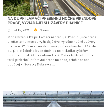
NA D2 PRI LAMAČI PREBEHNÚ NOČNÉ VÍKENDOVÉ
PRÁCE, VYŽIADAJÚ SI UZÁVERY DIAĽNICE
Jul 15, 2026
Správy
Modernizácia D2 pri Lamači napreduje. Postupujúce práce
si ešte tento mesiac vyžiadajú dve, výlučne nočné uzávery
diaľnice D2. Obe sú naplánované počas víkendu od 17. do
19. júla. Následne bude diaľnica na niekoľko týždňov
motoristom slúžiť bez obmedzení. Počas tohto obdobia
totiž prebehnú prípravné práce na pripájacích bodoch
budúcej križovatky Dúbravka.