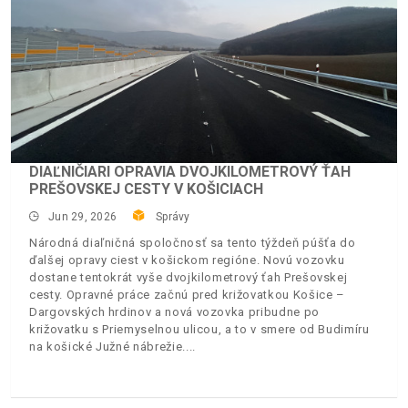
DIAĽNIČIARI OPRAVIA DVOJKILOMETROVÝ ŤAH
PREŠOVSKEJ CESTY V KOŠICIACH
Jun 29, 2026
Správy
Národná diaľničná spoločnosť sa tento týždeň púšťa do
ďalšej opravy ciest v košickom regióne. Novú vozovku
dostane tentokrát vyše dvojkilometrový ťah Prešovskej
cesty. Opravné práce začnú pred križovatkou Košice –
Dargovských hrdinov a nová vozovka pribudne po
križovatku s Priemyselnou ulicou, a to v smere od Budimíru
na košické Južné nábrežie.