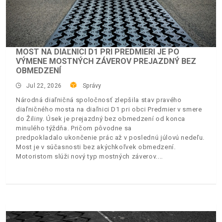
MOST NA DIAĽNICI D1 PRI PREDMIERI JE PO
VÝMENE MOSTNÝCH ZÁVEROV PREJAZDNÝ BEZ
OBMEDZENÍ
Jul 22, 2026
Správy
Národná diaľničná spoločnosť zlepšila stav pravého
diaľničného mosta na diaľnici D1 pri obci Predmier v smere
do Žiliny. Úsek je prejazdný bez obmedzení od konca
minulého týždňa. Pričom pôvodne sa
predpokladalo ukončenie prác až v poslednú júlovú nedeľu.
Most je v súčasnosti bez akýchkoľvek obmedzení.
Motoristom slúži nový typ mostných záverov.