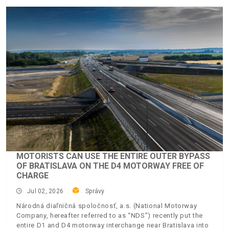
MOTORISTS CAN USE THE ENTIRE OUTER BYPASS
OF BRATISLAVA ON THE D4 MOTORWAY FREE OF
CHARGE
Jul 02, 2026
Správy
Národná diaľničná spoločnosť, a.s. (National Motorway
Company, hereafter referred to as “NDS”) recently put the
entire D1 and D4 motorway interchange near Bratislava into