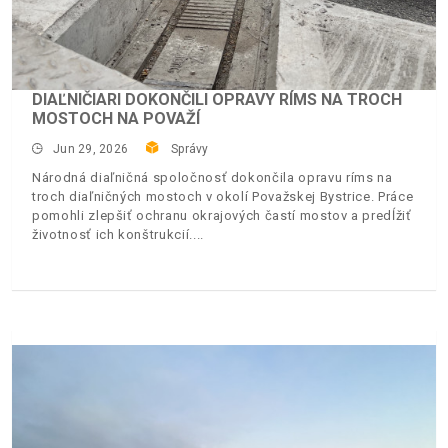
DIAĽNIČIARI DOKONČILI OPRAVY RÍMS NA TROCH
MOSTOCH NA POVAŽÍ
Jun 29, 2026
Správy
Národná diaľničná spoločnosť dokončila opravu ríms na
troch diaľničných mostoch v okolí Považskej Bystrice. Práce
pomohli zlepšiť ochranu okrajových častí mostov a predĺžiť
životnosť ich konštrukcií.