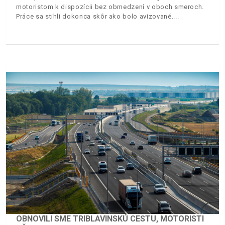
motoristom k dispozícii bez obmedzení v oboch smeroch.
Práce sa stihli dokonca skôr ako bolo avizované.
OBNOVILI SME TRIBLAVINSKÚ CESTU, MOTORISTI