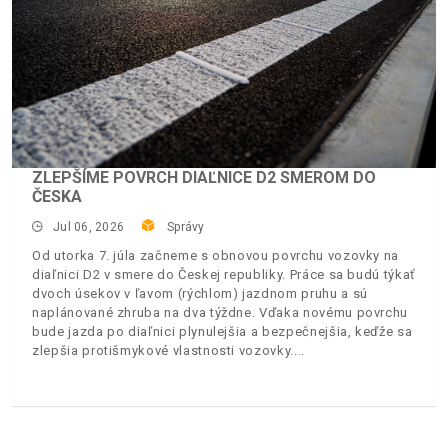
ZLEPŠÍME POVRCH DIAĽNICE D2 SMEROM DO
ČESKA
Jul 06, 2026
Správy
Od utorka 7. júla začneme s obnovou povrchu vozovky na
diaľnici D2 v smere do Českej republiky. Práce sa budú týkať
dvoch úsekov v ľavom (rýchlom) jazdnom pruhu a sú
naplánované zhruba na dva týždne. Vďaka novému povrchu
bude jazda po diaľnici plynulejšia a bezpečnejšia, keďže sa
zlepšia protišmykové vlastnosti vozovky.