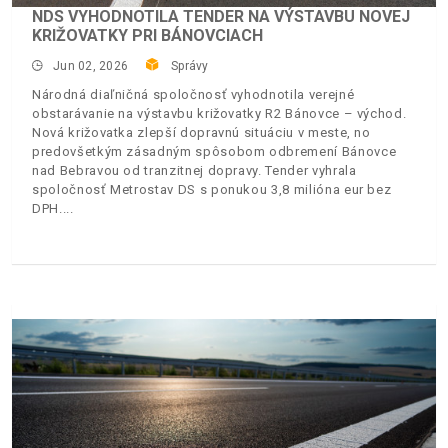
NDS VYHODNOTILA TENDER NA VÝSTAVBU NOVEJ
KRIŽOVATKY PRI BÁNOVCIACH
Jun 02, 2026
Správy
Národná diaľničná spoločnosť vyhodnotila verejné
obstarávanie na výstavbu križovatky R2 Bánovce – východ.
Nová križovatka zlepší dopravnú situáciu v meste, no
predovšetkým zásadným spôsobom odbremení Bánovce
nad Bebravou od tranzitnej dopravy. Tender vyhrala
spoločnosť Metrostav DS s ponukou 3,8 milióna eur bez
DPH.