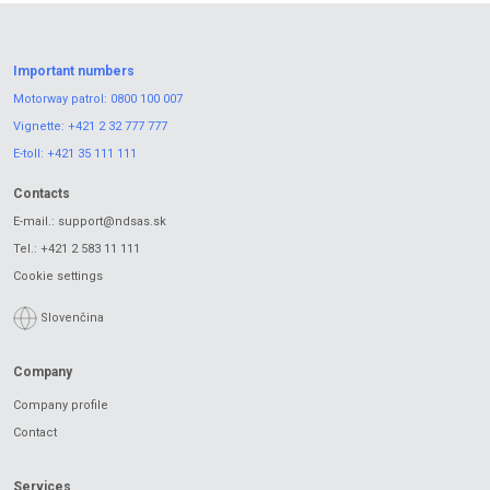
Important numbers
Motorway patrol:
0800 100 007
Vignette:
+421 2 32 777 777
E-toll:
+421 35 111 111
Contacts
E-mail.:
support@ndsas.sk
Tel.:
+421 2 583 11 111
Cookie settings
Slovenčina
Company
Company profile
Contact
Services