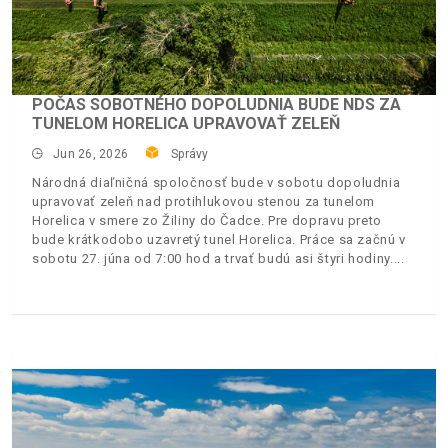
POČAS SOBOTNÉHO DOPOLUDNIA BUDE NDS ZA
TUNELOM HORELICA UPRAVOVAŤ ZELEŇ
Jun 26, 2026
Správy
Národná diaľničná spoločnosť bude v sobotu dopoludnia
upravovať zeleň nad protihlukovou stenou za tunelom
Horelica v smere zo Žiliny do Čadce. Pre dopravu preto
bude krátkodobo uzavretý tunel Horelica. Práce sa začnú v
sobotu 27. júna od 7:00 hod a trvať budú asi štyri hodiny.