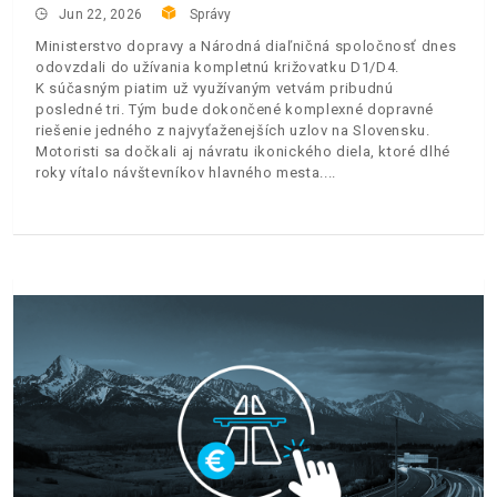
Jun 22, 2026
Správy
Ministerstvo dopravy a Národná diaľničná spoločnosť dnes
odovzdali do užívania kompletnú križovatku D1/D4.
K súčasným piatim už využívaným vetvám pribudnú
posledné tri. Tým bude dokončené komplexné dopravné
riešenie jedného z najvyťaženejších uzlov na Slovensku.
Motoristi sa dočkali aj návratu ikonického diela, ktoré dlhé
roky vítalo návštevníkov hlavného mesta.