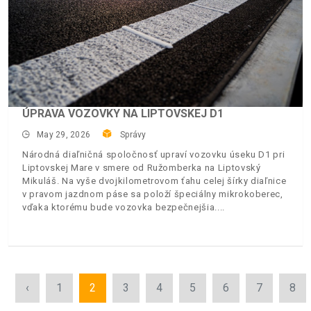
ÚPRAVA VOZOVKY NA LIPTOVSKEJ D1
May 29, 2026
Správy
Národná diaľničná spoločnosť upraví vozovku úseku D1 pri
Liptovskej Mare v smere od Ružomberka na Liptovský
Mikuláš. Na vyše dvojkilometrovom ťahu celej šírky diaľnice
v pravom jazdnom páse sa položí špeciálny mikrokoberec,
vďaka ktorému bude vozovka bezpečnejšia.
‹
1
2
3
4
5
6
7
8