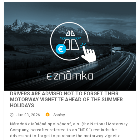
DRIVERS ARE ADVISED NOT TO FORGET THEIR
MOTORWAY VIGNETTE AHEAD OF THE SUMMER
HOLIDAYS
Jun 03, 2026
Správy
Národná diaľničná spoločnosť, a.s. (the National Motorway
Company, hereafter referred to as “NDS”) reminds the
drivers not to forget to purchase the motorway vignette