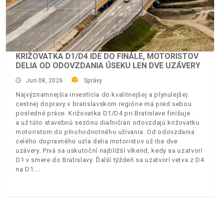
KRIŽOVATKA D1/D4 IDE DO FINÁLE, MOTORISTOV
DELIA OD ODOVZDANIA ÚSEKU LEN DVE UZÁVERY
Jun 08, 2026
Správy
Najvýznamnejšia investícia do kvalitnejšej a plynulejšej
cestnej dopravy v bratislavskom regióne má pred sebou
posledné práce. Križovatka D1/D4 pri Bratislave finišuje
a už túto stavebnú sezónu diaľničiari odovzdajú križovatku
motoristom do plnohodnotného užívania. Od odovzdania
celého dopravného uzla delia motoristov už iba dve
uzávery. Prvá sa uskutoční najbližší víkend, kedy sa uzatvorí
D1 v smere do Bratislavy. Ďalší týždeň sa uzatvorí vetva z D4
na D1.