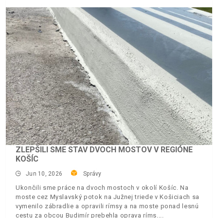
ZLEPŠILI SME STAV DVOCH MOSTOV V REGIÓNE
KOŠÍC
Jun 10, 2026
Správy
Ukončili sme práce na dvoch mostoch v okolí Košíc. Na
moste cez Myslavský potok na Južnej triede v Košiciach sa
vymenilo zábradlie a opravili rímsy a na moste ponad lesnú
cestu za obcou Budimír prebehla oprava ríms.