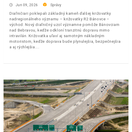
Jun 09, 2026
Správy
Diaľničiari poklepali základný kameň ďalšej križovatky
nadregionálneho významu – križovatky R2 Bánovce –
východ. Nový diaľničný uzol významne pomôže Bánovciam
nad Bebravou, keďže odkloní tranzitnú dopravu mimo
intravilán. Križovatka uľaví aj samotným nákladným
motoristom, keďže doprava bude plynulejšia, bezpečnejšia
a aj rýchlejšia.