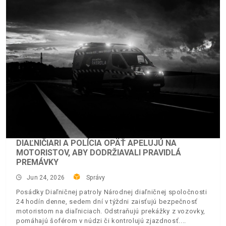
DIAĽNIČIARI A POLÍCIA OPÄŤ APELUJÚ NA
MOTORISTOV, ABY DODRŽIAVALI PRAVIDLÁ
PREMÁVKY
Jun 24, 2026
Správy
Posádky Diaľničnej patroly Národnej diaľničnej spoločnosti
24 hodín denne, sedem dní v týždni zaisťujú bezpečnosť
motoristom na diaľniciach. Odstraňujú prekážky z vozovky,
pomáhajú šoférom v núdzi či kontrolujú zjazdnosť.