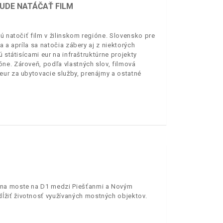
BUDE NATÁČAŤ FILM
ú natočiť film v žilinskom regióne. Slovensko pre
 a apríla sa natočia zábery aj z niektorých
 státisícami eur na infraštruktúrne projekty
ne. Zároveň, podľa vlastných slov, filmová
eur za ubytovacie služby, prenájmy a ostatné
 na moste na D1 medzi Piešťanmi a Novým
žiť životnosť využívaných mostných objektov.