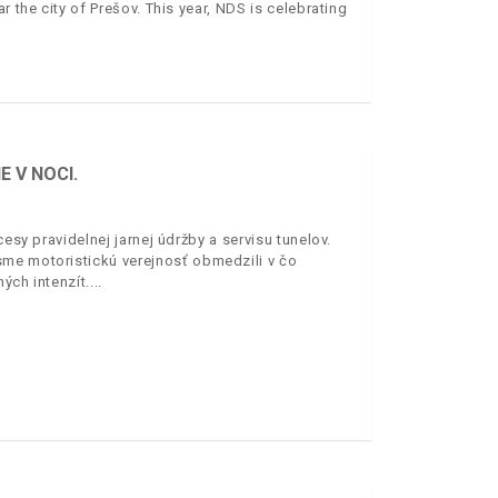
r the city of Prešov. This year, NDS is celebrating
 V NOCI.
esy pravidelnej jarnej údržby a servisu tunelov.
sme motoristickú verejnosť obmedzili v čo
ých intenzít.