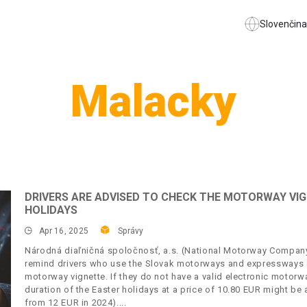
Slovenčina
Malacky
DRIVERS ARE ADVISED TO CHECK THE MOTORWAY VIG
HOLIDAYS
Apr 16, 2025
Správy
Národná diaľničná spoločnosť, a.s. (National Motorway Company, 
remind drivers who use the Slovak motorways and expressways on
motorway vignette. If they do not have a valid electronic motorwa
duration of the Easter holidays at a price of 10.80 EUR might be
from 12 EUR in 2024).