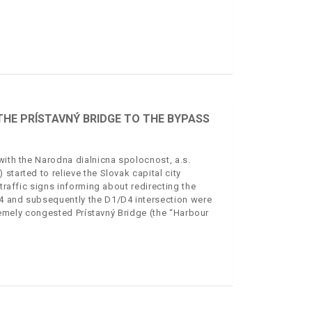
THE PRÍSTAVNÝ BRIDGE TO THE BYPASS
with the Narodna dialnicna spolocnost, a.s.
started to relieve the Slovak capital city
 traffic signs informing about redirecting the
 D4 and subsequently the D1/D4 intersection were
xtremely congested Prístavný Bridge (the “Harbour