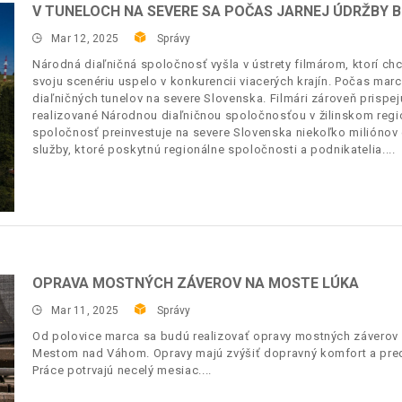
V TUNELOCH NA SEVERE SA POČAS JARNEJ ÚDRŽBY 
Mar 12, 2025
Správy
Národná diaľničná spoločnosť vyšla v ústrety filmárom, ktorí chc
svoju scenériu uspelo v konkurencii viacerých krajín. Počas marca
diaľničných tunelov na severe Slovenska. Filmári zároveň prispejú
realizované Národnou diaľničnou spoločnosťou v žilinskom regió
spoločnosť preinvestuje na severe Slovenska niekoľko miliónov 
služby, ktoré poskytnú regionálne spoločnosti a podnikatelia.
OPRAVA MOSTNÝCH ZÁVEROV NA MOSTE LÚKA
Mar 11, 2025
Správy
Od polovice marca sa budú realizovať opravy mostných záverov
Mestom nad Váhom. Opravy majú zvýšiť dopravný komfort a predĺ
Práce potrvajú necelý mesiac.