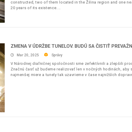
constructed, two of them located in the Žilina region and one nea
20 years of its existence.
ZMENA V ÚDRŽBE TUNELOV. BUDÚ SA ČISTIŤ PREVAŽNE
Mar 20, 2025
Správy
V Národnej diaľničnej spoločnosti sme zefektívnili a zlepšili proc
Značnú časť už budeme realizovať len v nočných hodinách, aby 
najmenšej miere a tunely tak uzavrieme v čase najnižších dopravn