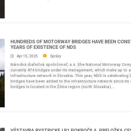
HUNDREDS OF MOTORWAY BRIDGES HAVE BEEN CONST
YEARS OF EXISTENCE OF NDS
Apr 15, 2025
Správy
Národná diaľničná spoločnosť, a.s. (the National Motorway Comp
currently 874 bridges under its management, which make up to 
infrastructure network in Slovakia. This year, NDS is celebrating
bridges have been added to the infrastructure network since its 
bridges is located in the Žilina region (north Slovakia).
VÝSTAVBA BYSTRICKEJ R1 POKROČILA, PRELOŽKA CE