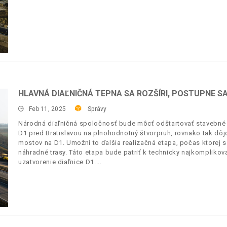
HLAVNÁ DIAĽNIČNÁ TEPNA SA ROZŠÍRI, POSTUPNE 
Feb 11, 2025
Správy
Národná diaľničná spoločnosť bude môcť odštartovať stavebné p
D1 pred Bratislavou na plnohodnotný štvorpruh, rovnako tak dôj
mostov na D1. Umožní to ďalšia realizačná etapa, počas ktorej
náhradné trasy. Táto etapa bude patriť k technicky najkomplikov
uzatvorenie diaľnice D1.