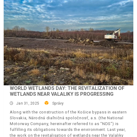
WORLD WETLANDS DAY: THE REVITALIZATION OF
WETLANDS NEAR VALALIKY IS PROGRESSING
Jan 31, 2025
Správy
Along with the construction of the Košice bypass in eastern
Slovakia, Národná diaľničná spoločnosť, a.s. (the National
Motorway Company, hereinafter referred to as “NDS”) is
fulfilling its obligations towards the environment. Last year,
the work on the revitalisation of wetlands near the Valaliky