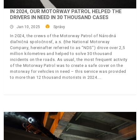
IN 2024, OUR MOTORWAY PATROL HELPED THE
DRIVERS IN NEED IN 30 THOUSAND CASES
Jan 10, 2025
Správy
In 2024, the crews of the Motorway Patrol of Národná
diaľničná spoločnosť, a.s. (the National Motorway
Company, hereinafter referred to as “NDS”) drove over 2,5
million kilometres and helped to solve 30 thousand
incidents on the roads. As usual, the most frequent activity
of the Motorway Patrol was to create a safe cover on the
motorway for vehicles in need – this service was provided
to more than 12 thousand motorists in 2024.