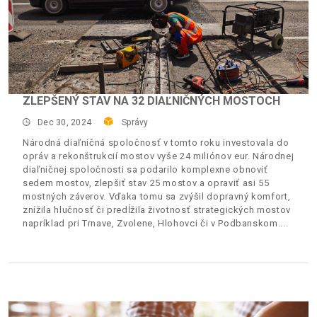
ZLEPŠENÝ STAV NA 32 DIAĽNIČNÝCH MOSTOCH
Dec 30, 2024
Správy
Národná diaľničná spoločnosť v tomto roku investovala do
opráv a rekonštrukcií mostov vyše 24 miliónov eur. Národnej
diaľničnej spoločnosti sa podarilo komplexne obnoviť
sedem mostov, zlepšiť stav 25 mostov a opraviť asi 55
mostných záverov. Vďaka tomu sa zvýšil dopravný komfort,
znížila hlučnosť či predĺžila životnosť strategických mostov
napríklad pri Trnave, Zvolene, Hlohovci či v Podbanskom.