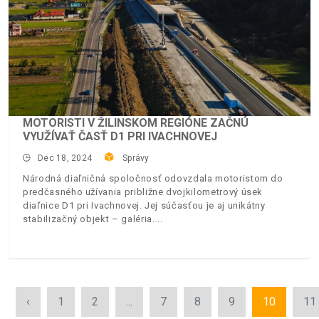
MOTORISTI V ŽILINSKOM REGIÓNE ZAČNÚ
VYUŽÍVAŤ ČASŤ D1 PRI IVACHNOVEJ
Dec 18, 2024
Správy
Národná diaľničná spoločnosť odovzdala motoristom do
predčasného užívania približne dvojkilometrový úsek
diaľnice D1 pri Ivachnovej. Jej súčasťou je aj unikátny
stabilizačný objekt – galéria.
‹
1
2
...
7
8
9
10
11