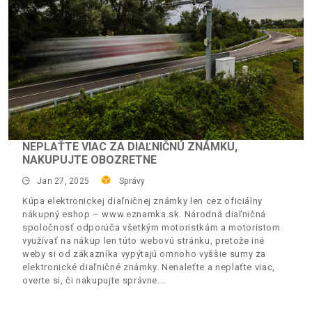
NEPLAŤTE VIAC ZA DIAĽNIČNÚ ZNÁMKU,
NAKUPUJTE OBOZRETNE
Jan 27, 2025
Správy
Kúpa elektronickej diaľničnej známky len cez oficiálny
nákupný eshop – www.eznamka.sk. Národná diaľničná
spoločnosť odporúča všetkým motoristkám a motoristom
využívať na nákup len túto webovú stránku, pretože iné
weby si od zákazníka vypýtajú omnoho vyššie sumy za
elektronické diaľničné známky. Nenaleťte a neplaťte viac,
overte si, či nakupujte správne.