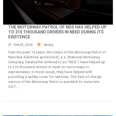
THE MOTORWAY PATROL OF NDS HAS HELPED UP
TO 215 THOUSAND DRIVERS IN NEED DURING ITS
EXISTENCE
Feb 03, 2025
Správy
Over the past 10 years, the crews of the Motorway Patrol of
Národná diaľničná spoločnosť, a.s. (National Motorway
Company, hereinafter referred to as “NDS”) have helped up
to 215 thousand drivers in need on motorways or
expressways. In most cases, they have helped with
providing a safety cover for vehicles. The free-of-charge
service of the Motorway Patrol is available to motorists
24/7.