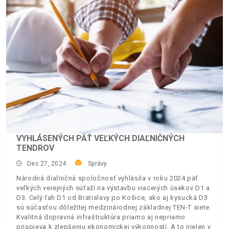
VYHLÁSENÝCH PÄŤ VEĽKÝCH DIAĽNIČNÝCH
TENDROV
Dec 27, 2024
Správy
Národná diaľničná spoločnosť vyhlásila v roku 2024 päť
veľkých verejných súťaží na výstavbu viacerých úsekov D1 a
D3. Celý ťah D1 od Bratislavy po Košice, ako aj kysucká D3
sú súčasťou dôležitej medzinárodnej základnej TEN-T siete.
Kvalitná dopravná infraštruktúra priamo aj nepriamo
prispieva k zlepšeniu ekonomickej výkonnosti. A to nielen v