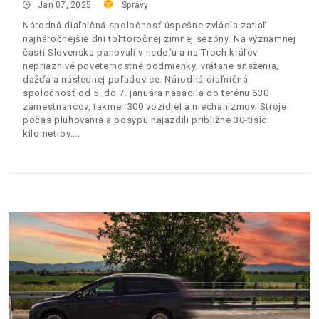
Jan 07, 2025
Správy
Národná diaľničná spoločnosť úspešne zvládla zatiaľ
najnáročnejšie dni tohtoročnej zimnej sezóny. Na významnej
časti Slovenska panovali v nedeľu a na Troch kráľov
nepriaznivé poveternostné podmienky, vrátane sneženia,
dažďa a následnej poľadovice. Národná diaľničná
spoločnosť od 5. do 7. januára nasadila do terénu 630
zamestnancov, takmer 300 vozidiel a mechanizmov. Stroje
počas pluhovania a posypu najazdili približne 30-tisíc
kilometrov.