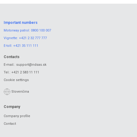
Important numbers
Motorway patrol:
0800 100 007
Vignette:
+421 2 32 777 777
E-toll:
+421 35 111 111
Contacts
E-mail.:
support@ndsas.sk
Tel.:
+421 2 583 11 111
Cookie settings
Slovenčina
Company
Company profile
Contact