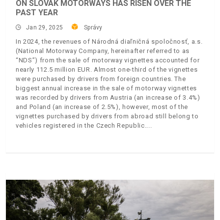
ON SLOVAK MOTORWAYS HAS RISEN OVER THE
PAST YEAR
Jan 29, 2025
Správy
In 2024, the revenues of Národná diaľničná spoločnosť, a.s.
(National Motorway Company, hereinafter referred to as
“NDS”) from the sale of motorway vignettes accounted for
nearly 112.5 million EUR. Almost one-third of the vignettes
were purchased by drivers from foreign countries. The
biggest annual increase in the sale of motorway vignettes
was recorded by drivers from Austria (an increase of 3.4%)
and Poland (an increase of 2.5%), however, most of the
vignettes purchased by drivers from abroad still belong to
vehicles registered in the Czech Republic.