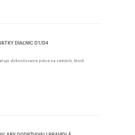
VATKY DIAĽNIC D1/D4
ačujú dokončovacie práce na cestách, ktoré
OV, ABY DODRŽIAVALI PRAVIDLÁ