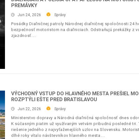
PREMÁVKY
Jun 24, 2026
Správy
Posádky Diaľničnej patroly Národnej diaľničnej spoločnosti 24 h
bezpečnosť motoristom na diaľniciach. Odstraňujú prekážky z v
zjazdnosť.
VÝCHODNÝ VSTUP DO HLAVNÉHO MESTA PREŠIEL MO
ROZPTÝLI EŠTE PRED BRATISLAVOU
Jun 22, 2026
Správy
Ministerstvo dopravy a Národná diaľničná spoločnosť dnes odov
K súčasným piatim už využívaným vetvám pribudnú posledné tr
riešenie jedného z najvyťaženejších uzlov na Slovensku. Motoristi
dlhé roky vítalo návštevníkov hlavného mesta.