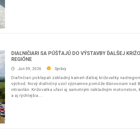
DIAĽNIČIARI SA PÚŠŤAJÚ DO VÝSTAVBY ĎALŠEJ KRI
REGIÓNE
Jun 09, 2026
Správy
Diaľničiari poklepali základný kameň ďalšej križovatky nadregi
východ. Nový diaľničný uzol významne pomôže Bánovciam nad B
intravilán. Križovatka uľaví aj samotným nákladným motoristom,
a aj rýchlejšia.