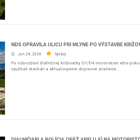
NDS OPRAVILA ULICU PRI MLYNE PO VÝSTAVBE KRIŽO
Jun 24, 2026
Správy
Po odovzdaní diaľničnej križovatky D1/D4 motoristom ešte pokr
využívali stavbári a aktualizujeme dopravné značenie.
DIAĽNIČIARI A POLÍCIA OPÄŤ APELUJÚ NA MOTORIST