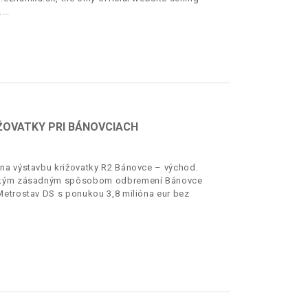
.
ŽOVATKY PRI BÁNOVCIACH
 na výstavbu križovatky R2 Bánovce – východ.
všetkým zásadným spôsobom odbremení Bánovce
Metrostav DS s ponukou 3,8 milióna eur bez