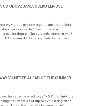
IA OD ODOVZDANIA ÚSEKU LEN DVE
j dopravy v bratislavskom regióne má pred sebou
to stavebnú sezónu diaľničiari odovzdajú
nia celého dopravného uzla delia motoristov už
vorí D1 v smere do Bratislavy. Ďalší týždeň sa
RWAY VIGNETTE AHEAD OF THE SUMMER
any, hereafter referred to as “NDS”) reminds the
ning their vacation or trip to avoid being fined.
eznamka.sk, the only official website selling