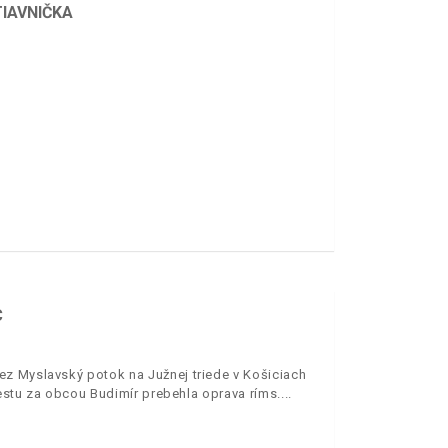
IAVNIČKA
C
ez Myslavský potok na Južnej triede v Košiciach
estu za obcou Budimír prebehla oprava ríms.