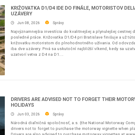
KRIŽOVATKA D1/D4 IDE DO FINÁLE, MOTORISTOV DEL
UZÁVERY
Jun 08, 2026
Správy
Najvýznamnejšia investícia do kvalitnejšej a plynulejšej cestne
posledné práce. Križovatka D1/D4 pri Bratislave finišuje a už tú
križovatku motoristom do plnohodnotného užívania. Od odovzda
iba dve uzávery. Prvá sa uskutoční najbližší víkend, kedy sa uzat
uzatvorí vetva z D4 na D1.
DRIVERS ARE ADVISED NOT TO FORGET THEIR MOTO
HOLIDAYS
Jun 03, 2026
Správy
Národná diaľničná spoločnosť, a.s. (the National Motorway Comp
drivers not to forget to purchase the motorway vignette when plan
Drivers are also advised to purchase motorway vignettes at www.