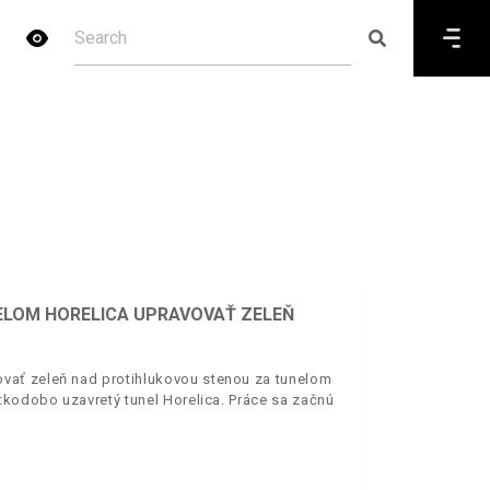
ELOM HORELICA UPRAVOVAŤ ZELEŇ
vať zeleň nad protihlukovou stenou za tunelom
tkodobo uzavretý tunel Horelica. Práce sa začnú