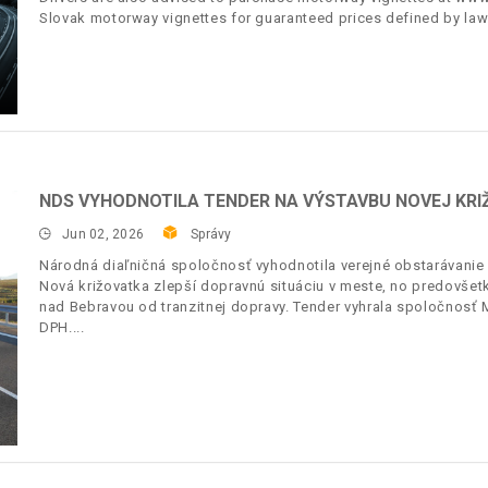
Slovak motorway vignettes for guaranteed prices defined by law
NDS VYHODNOTILA TENDER NA VÝSTAVBU NOVEJ KRI
Jun 02, 2026
Správy
Národná diaľničná spoločnosť vyhodnotila verejné obstarávanie
Nová križovatka zlepší dopravnú situáciu v meste, no predo
nad Bebravou od tranzitnej dopravy. Tender vyhrala spoločnosť 
DPH.