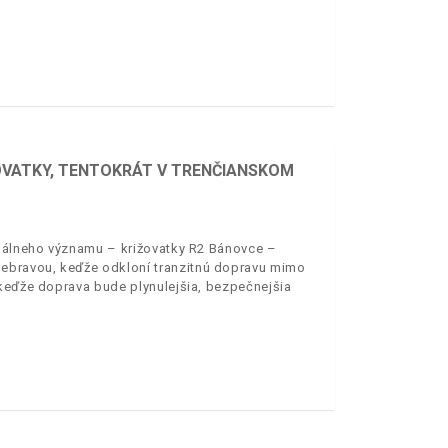
ŽOVATKY, TENTOKRÁT V TRENČIANSKOM
onálneho významu – križovatky R2 Bánovce –
ebravou, keďže odkloní tranzitnú dopravu mimo
 keďže doprava bude plynulejšia, bezpečnejšia