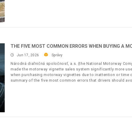
THE FIVE MOST COMMON ERRORS WHEN BUYING A M
Jun 17, 2026
Správy
Národná diaľničná spoločnosť, a.s. (the National Motorway Compa
made the motorway vignette sales system significantly more user
when purchasing motorway vignettes due to inattention or time c
summary of the five most common errors that drivers should avo