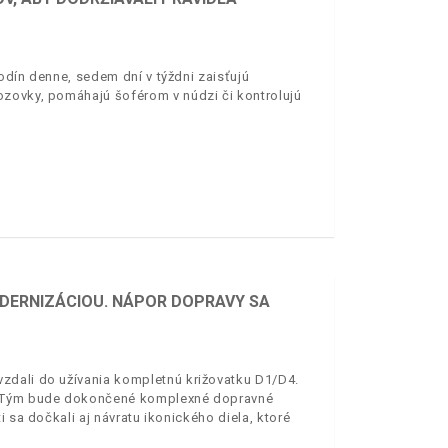
odín denne, sedem dní v týždni zaisťujú
ozovky, pomáhajú šoférom v núdzi či kontrolujú
DERNIZÁCIOU. NÁPOR DOPRAVY SA
zdali do užívania kompletnú križovatku D1/D4.
i. Tým bude dokončené komplexné dopravné
 sa dočkali aj návratu ikonického diela, ktoré