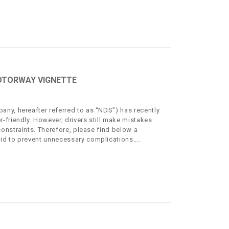
OTORWAY VIGNETTE
ny, hereafter referred to as “NDS”) has recently
-friendly. However, drivers still make mistakes
onstraints. Therefore, please find below a
id to prevent unnecessary complications.