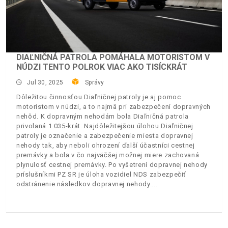
DIAĽNIČNÁ PATROLA POMÁHALA MOTORISTOM V
NÚDZI TENTO POLROK VIAC AKO TISÍCKRÁT
Jul 30, 2025
Správy
Dôležitou činnosťou Diaľničnej patroly je aj pomoc
motoristom v núdzi, a to najmä pri zabezpečení dopravných
nehôd. K dopravným nehodám bola Diaľničná patrola
privolaná 1 035-krát. Najdôležitejšou úlohou Diaľničnej
patroly je označenie a zabezpečenie miesta dopravnej
nehody tak, aby neboli ohrození ďalší účastníci cestnej
premávky a bola v čo najväčšej možnej miere zachovaná
plynulosť cestnej premávky. Po vyšetrení dopravnej nehody
príslušníkmi PZ SR je úloha vozidiel NDS zabezpečiť
odstránenie následkov dopravnej nehody.