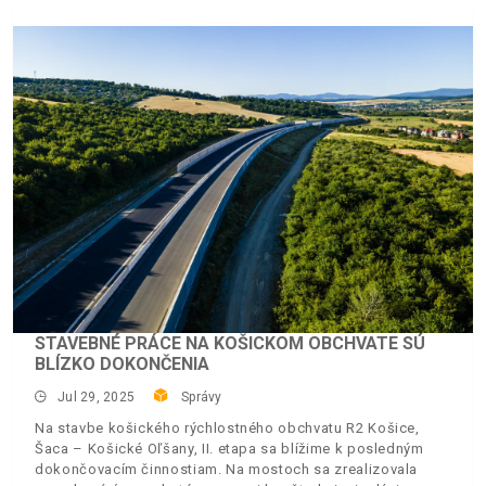
STAVEBNÉ PRÁCE NA KOŠICKOM OBCHVATE SÚ
BLÍZKO DOKONČENIA
Jul 29, 2025
Správy
Na stavbe košického rýchlostného obchvatu R2 Košice,
Šaca – Košické Oľšany, II. etapa sa blížime k posledným
dokončovacím činnostiam. Na mostoch sa zrealizovala