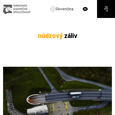
Slovenčina
núdzový
záliv