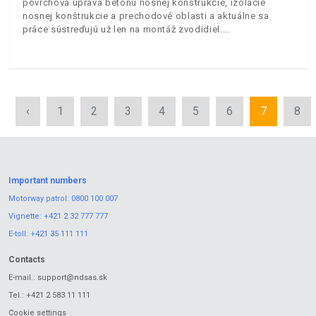
povrchová úprava betónu nosnej konštrukcie, izolácie
nosnej konštrukcie a prechodové oblasti a aktuálne sa
práce sústreďujú už len na montáž zvodidiel.
‹
1
2
3
4
5
6
7
8
Important numbers
Motorway patrol:
0800 100 007
Vignette:
+421 2 32 777 777
E-toll:
+421 35 111 111
Contacts
E-mail.:
support@ndsas.sk
Tel.:
+421 2 583 11 111
Cookie settings