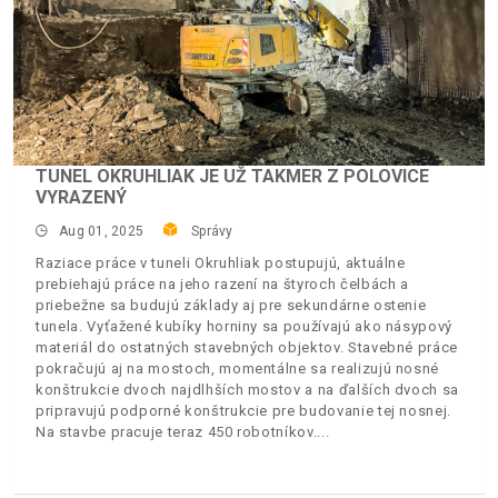
TUNEL OKRUHLIAK JE UŽ TAKMER Z POLOVICE
VYRAZENÝ
Aug 01, 2025
Správy
Raziace práce v tuneli Okruhliak postupujú, aktuálne
prebiehajú práce na jeho razení na štyroch čelbách a
priebežne sa budujú základy aj pre sekundárne ostenie
tunela. Vyťažené kubíky horniny sa používajú ako násypový
materiál do ostatných stavebných objektov. Stavebné práce
pokračujú aj na mostoch, momentálne sa realizujú nosné
konštrukcie dvoch najdlhších mostov a na ďalších dvoch sa
pripravujú podporné konštrukcie pre budovanie tej nosnej.
Na stavbe pracuje teraz 450 robotníkov.