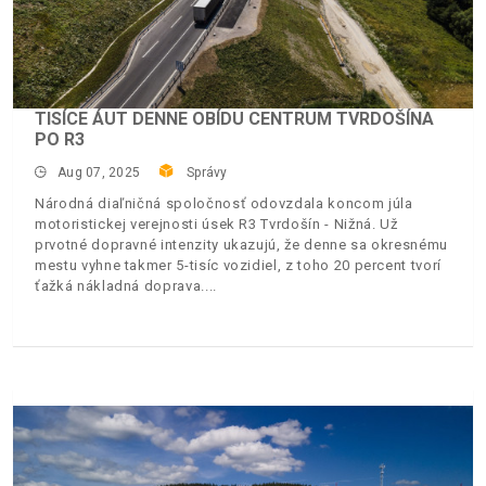
TISÍCE ÁUT DENNE OBÍDU CENTRUM TVRDOŠÍNA
PO R3
Aug 07, 2025
Správy
Národná diaľničná spoločnosť odovzdala koncom júla
motoristickej verejnosti úsek R3 Tvrdošín - Nižná. Už
prvotné dopravné intenzity ukazujú, že denne sa okresnému
mestu vyhne takmer 5-tisíc vozidiel, z toho 20 percent tvorí
ťažká nákladná doprava.