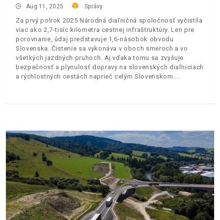
Aug 11, 2025
Správy
Za prvý polrok 2025 Národná diaľničná spoločnosť vyčistila
viac ako 2,7-tisíc kilometra cestnej infraštruktúry. Len pre
porovnanie, údaj predstavuje 1,6-násobok obvodu
Slovenska. Čistenie sa vykonáva v oboch smeroch a vo
všetkých jazdných pruhoch. Aj vďaka tomu sa zvyšuje
bezpečnosť a plynulosť dopravy na slovenských diaľniciach
a rýchlostných cestách naprieč celým Slovenskom.