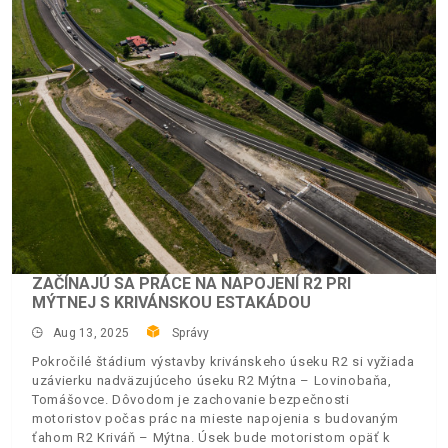
ZAČÍNAJÚ SA PRÁCE NA NAPOJENÍ R2 PRI
MÝTNEJ S KRIVÁNSKOU ESTAKÁDOU
Aug 13, 2025
Správy
Pokročilé štádium výstavby krivánskeho úseku R2 si vyžiada
uzávierku nadväzujúceho úseku R2 Mýtna – Lovinobaňa,
Tomášovce. Dôvodom je zachovanie bezpečnosti
motoristov počas prác na mieste napojenia s budovaným
ťahom R2 Kriváň – Mýtna. Úsek bude motoristom opäť k