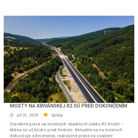
MOSTY NA KRIVÁNSKEJ R2 SÚ PRED DOKONČENÍM
Jul 31, 2025
Správy
Stavebné práce na mostných objektoch úseku R2 Kriváň –
Mýtna sú už blízko pred finišom. Aktuálne sa na mostoch
dokončuje odvodnenie, realizačné práce na osadení