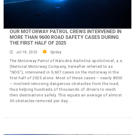
OUR MOTORWAY PATROL CREWS INTERVENED IN
MORE THAN 9600 ROAD SAFETY CASES DURING
THE FIRST HALF OF 2025
Jul 18, 2025
Správy
The Motorway Patrol of Národná diaľničná spoločnosť, a.s.
(National Motorway Company, hereafter referred to as
“NDS”), intervened in 9,607 cases on the motorway in the
first half of 2025 alone. Most of these cases – nearly 8500
– involved removing dangerous obstacles from the road,
thus helping hundreds of thousands of drivers to reach
their destinations safely. This equals an average of almost
50 obstacles removed per day.