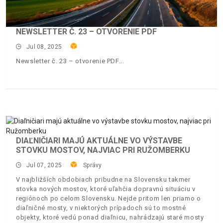
NEWSLETTER Č. 23 – OTVORENIE PDF
Jul 08, 2025
Newsletter č. 23 – otvorenie PDF
DIAĽNIČIARI MAJÚ AKTUÁLNE VO VÝSTAVBE
STOVKU MOSTOV, NAJVIAC PRI RUŽOMBERKU
Jul 07, 2025
Správy
V najbližších obdobiach pribudne na Slovensku takmer
stovka nových mostov, ktoré uľahčia dopravnú situáciu v
regiónoch po celom Slovensku. Nejde pritom len priamo o
diaľničné mosty, v niektorých prípadoch sú to mostné
objekty, ktoré vedú ponad diaľnicu, nahrádzajú staré mosty