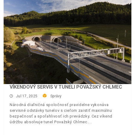
VÍKENDOVÝ SERVIS V TUNELI POVAŽSKÝ CHLMEC
Jul 17, 2025
Správy
Národná diaľničná spoločnosť pravidelne vykonáva
servisné odstávky tunelov s cieľom zaistiť maximálnu
bezpečnosť a spoľahlivosť ich prevádzky. Cez víkend
údržbu absolvuje tunel Považský Chlmec.