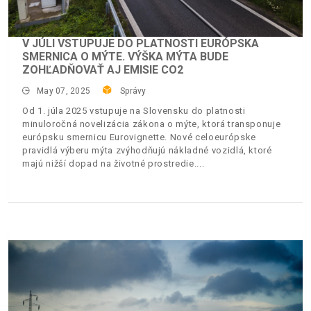
V JÚLI VSTUPUJE DO PLATNOSTI EURÓPSKA
SMERNICA O MÝTE. VÝŠKA MÝTA BUDE
ZOHĽADŇOVAŤ AJ EMISIE CO2
May 07, 2025
Správy
Od 1. júla 2025 vstupuje na Slovensku do platnosti
minuloročná novelizácia zákona o mýte, ktorá transponuje
európsku smernicu Eurovignette. Nové celoeurópske
pravidlá výberu mýta zvýhodňujú nákladné vozidlá, ktoré
majú nižší dopad na životné prostredie.