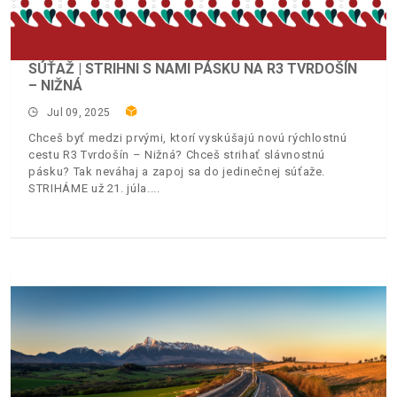
SÚŤAŽ | STRIHNI S NAMI PÁSKU NA R3 TVRDOŠÍN
– NIŽNÁ
Jul 09, 2025
Chceš byť medzi prvými, ktorí vyskúšajú novú rýchlostnú
cestu R3 Tvrdošín – Nižná? Chceš strihať slávnostnú
pásku? Tak neváhaj a zapoj sa do jedinečnej súťaže.
STRIHÁME už 21. júla.