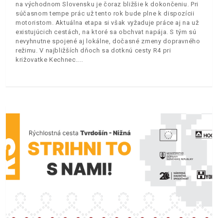
na východnom Slovensku je čoraz bližšie k dokončeniu. Pri
súčasnom tempe prác už tento rok bude plne k dispozícii
motoristom. Aktuálna etapa si však vyžaduje práce aj na už
existujúcich cestách, na ktoré sa obchvat napája. S tým sú
nevyhnutne spojené aj lokálne, dočasné zmeny dopravného
režimu. V najbližších dňoch sa dotknú cesty R4 pri
križovatke Kechnec.