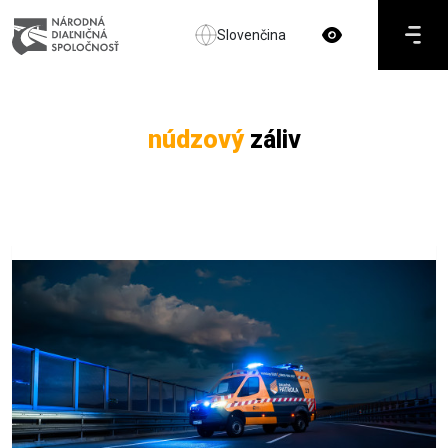
Slovenčina
núdzový
záliv