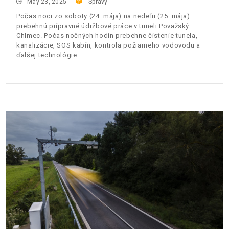
May 23, 2025
Správy
Počas noci zo soboty (24. mája) na nedeľu (25. mája)
prebehnú prípravné údržbové práce v tuneli Považský
Chlmec. Počas nočných hodín prebehne čistenie tunela,
kanalizácie, SOS kabín, kontrola požiarneho vodovodu a
ďalšej technológie.