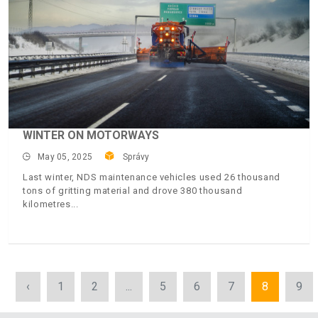
WINTER ON MOTORWAYS
May 05, 2025
Správy
Last winter, NDS maintenance vehicles used 26 thousand
tons of gritting material and drove 380 thousand
kilometres
‹
1
2
...
5
6
7
8
9