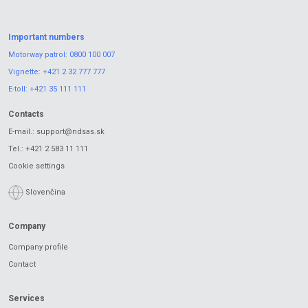
Important numbers
Motorway patrol:
0800 100 007
Vignette:
+421 2 32 777 777
E-toll:
+421 35 111 111
Contacts
E-mail.:
support@ndsas.sk
Tel.:
+421 2 583 11 111
Cookie settings
Slovenčina
Company
Company profile
Contact
Services