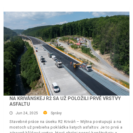
NA KRIVÁNSKEJ R2 SA UŽ POLOŽILI PRVÉ VRSTVY
ASFALTU
Jun 24, 2025
Správy
Stavebné práce na úseku R2 Kriváň – Mýtna postupujú a na
mostoch už prebieha pokládka liatych asfaltov. Je to prvá a
zároveň kľúčová vrstva, ktorá chráni nosnú konštrukciu a