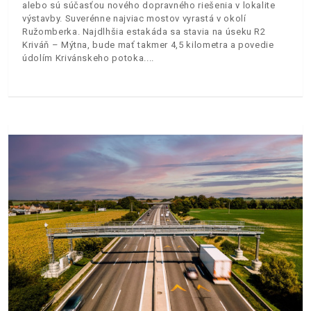
alebo sú súčasťou nového dopravného riešenia v lokalite
výstavby. Suverénne najviac mostov vyrastá v okolí
Ružomberka. Najdlhšia estakáda sa stavia na úseku R2
Kriváň – Mýtna, bude mať takmer 4,5 kilometra a povedie
údolím Krivánskeho potoka.