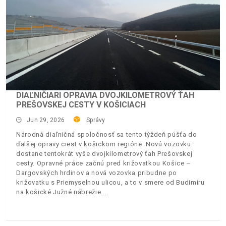
DIAĽNIČIARI OPRAVIA DVOJKILOMETROVÝ ŤAH
PREŠOVSKEJ CESTY V KOŠICIACH
Jun 29, 2026
Správy
Národná diaľničná spoločnosť sa tento týždeň púšťa do
ďalšej opravy ciest v košickom regióne. Novú vozovku
dostane tentokrát vyše dvojkilometrový ťah Prešovskej
cesty. Opravné práce začnú pred križovatkou Košice –
Dargovských hrdinov a nová vozovka pribudne po
križovatku s Priemyselnou ulicou, a to v smere od Budimíru
na košické Južné nábrežie.