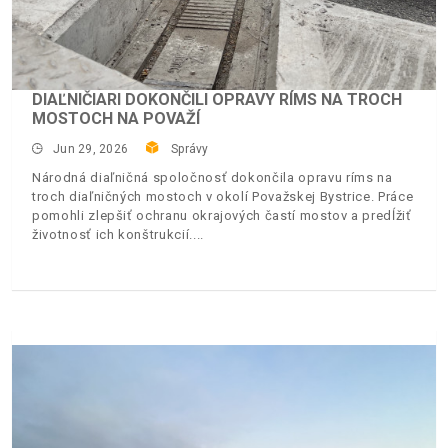
DIAĽNIČIARI DOKONČILI OPRAVY RÍMS NA TROCH
MOSTOCH NA POVAŽÍ
Jun 29, 2026
Správy
Národná diaľničná spoločnosť dokončila opravu ríms na
troch diaľničných mostoch v okolí Považskej Bystrice. Práce
pomohli zlepšiť ochranu okrajových častí mostov a predĺžiť
životnosť ich konštrukcií.