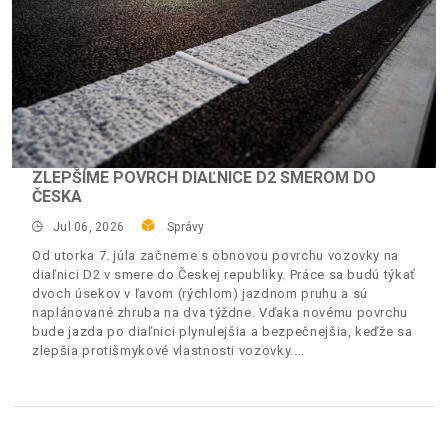
ZLEPŠÍME POVRCH DIAĽNICE D2 SMEROM DO
ČESKA
Jul 06, 2026
Správy
Od utorka 7. júla začneme s obnovou povrchu vozovky na
diaľnici D2 v smere do Českej republiky. Práce sa budú týkať
dvoch úsekov v ľavom (rýchlom) jazdnom pruhu a sú
naplánované zhruba na dva týždne. Vďaka novému povrchu
bude jazda po diaľnici plynulejšia a bezpečnejšia, keďže sa
zlepšia protišmykové vlastnosti vozovky.