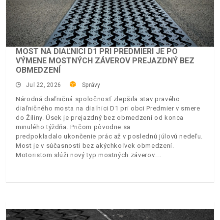
MOST NA DIAĽNICI D1 PRI PREDMIERI JE PO
VÝMENE MOSTNÝCH ZÁVEROV PREJAZDNÝ BEZ
OBMEDZENÍ
Jul 22, 2026
Správy
Národná diaľničná spoločnosť zlepšila stav pravého
diaľničného mosta na diaľnici D1 pri obci Predmier v smere
do Žiliny. Úsek je prejazdný bez obmedzení od konca
minulého týždňa. Pričom pôvodne sa
predpokladalo ukončenie prác až v poslednú júlovú nedeľu.
Most je v súčasnosti bez akýchkoľvek obmedzení.
Motoristom slúži nový typ mostných záverov.