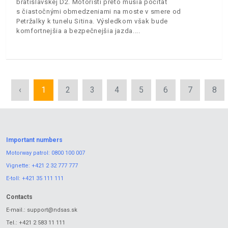
bratislavskej D2. Motoristi preto musia počítať
s čiastočnými obmedzeniami na moste v smere od
Petržalky k tunelu Sitina. Výsledkom však bude
komfortnejšia a bezpečnejšia jazda.
‹
1
2
3
4
5
6
7
8
Important numbers
Motorway patrol:
0800 100 007
Vignette:
+421 2 32 777 777
E-toll:
+421 35 111 111
Contacts
E-mail.:
support@ndsas.sk
Tel.:
+421 2 583 11 111