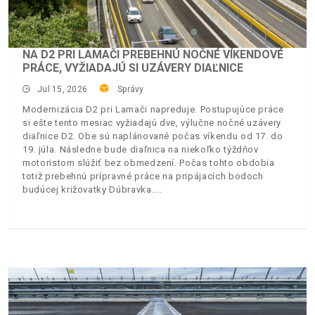
NA D2 PRI LAMAČI PREBEHNÚ NOČNÉ VÍKENDOVÉ
PRÁCE, VYŽIADAJÚ SI UZÁVERY DIAĽNICE
Jul 15, 2026
Správy
Modernizácia D2 pri Lamači napreduje. Postupujúce práce
si ešte tento mesiac vyžiadajú dve, výlučne nočné uzávery
diaľnice D2. Obe sú naplánované počas víkendu od 17. do
19. júla. Následne bude diaľnica na niekoľko týždňov
motoristom slúžiť bez obmedzení. Počas tohto obdobia
totiž prebehnú prípravné práce na pripájacích bodoch
budúcej križovatky Dúbravka.