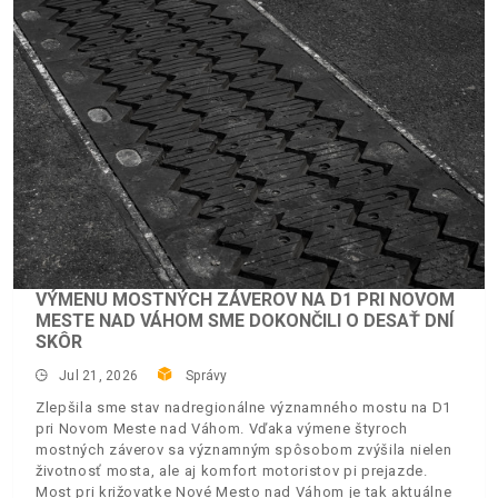
VÝMENU MOSTNÝCH ZÁVEROV NA D1 PRI NOVOM
MESTE NAD VÁHOM SME DOKONČILI O DESAŤ DNÍ
SKÔR
Jul 21, 2026
Správy
Zlepšila sme stav nadregionálne významného mostu na D1
pri Novom Meste nad Váhom. Vďaka výmene štyroch
mostných záverov sa významným spôsobom zvýšila nielen
životnosť mosta, ale aj komfort motoristov pi prejazde.
Most pri križovatke Nové Mesto nad Váhom je tak aktuálne