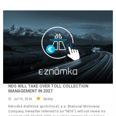
NDS WILL TAKE OVER TOLL COLLECTION
MANAGEMENT IN 2027
Jul 10, 2026
Správy
Národná diaľničná spoločnosť, a.s. (National Motorway
Company, hereafter referred to as “NDS”) will not renew its