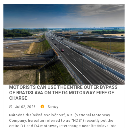
MOTORISTS CAN USE THE ENTIRE OUTER BYPASS
OF BRATISLAVA ON THE D4 MOTORWAY FREE OF
CHARGE
Jul 02, 2026
Správy
Národná diaľničná spoločnosť, a.s. (National Motorway
Company, hereafter referred to as “NDS”) recently put the
entire D1 and D4 motorway interchange near Bratislava into