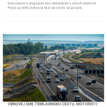
motoristom k dispozícii bez obmedzení v oboch smeroch.
Práce sa stihli dokonca skôr ako bolo avizované.
OBNOVILI SME TRIBLAVINSKÚ CESTU, MOTORISTI