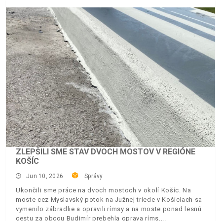
ZLEPŠILI SME STAV DVOCH MOSTOV V REGIÓNE
KOŠÍC
Jun 10, 2026
Správy
Ukončili sme práce na dvoch mostoch v okolí Košíc. Na
moste cez Myslavský potok na Južnej triede v Košiciach sa
vymenilo zábradlie a opravili rímsy a na moste ponad lesnú
cestu za obcou Budimír prebehla oprava ríms.