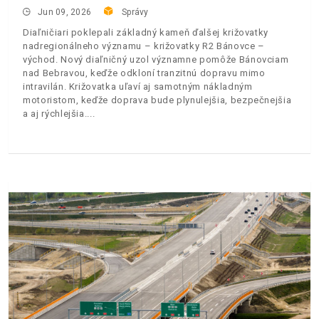
Jun 09, 2026
Správy
Diaľničiari poklepali základný kameň ďalšej križovatky
nadregionálneho významu – križovatky R2 Bánovce –
východ. Nový diaľničný uzol významne pomôže Bánovciam
nad Bebravou, keďže odkloní tranzitnú dopravu mimo
intravilán. Križovatka uľaví aj samotným nákladným
motoristom, keďže doprava bude plynulejšia, bezpečnejšia
a aj rýchlejšia.