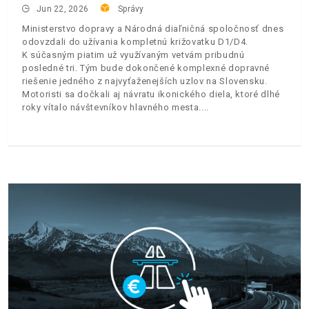
Jun 22, 2026
Správy
Ministerstvo dopravy a Národná diaľničná spoločnosť dnes
odovzdali do užívania kompletnú križovatku D1/D4.
K súčasným piatim už využívaným vetvám pribudnú
posledné tri. Tým bude dokončené komplexné dopravné
riešenie jedného z najvyťaženejších uzlov na Slovensku.
Motoristi sa dočkali aj návratu ikonického diela, ktoré dlhé
roky vítalo návštevníkov hlavného mesta.