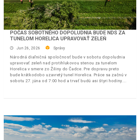
POČAS SOBOTNÉHO DOPOLUDNIA BUDE NDS ZA
TUNELOM HORELICA UPRAVOVAŤ ZELEŇ
Jun 26, 2026
Správy
Národná diaľničná spoločnosť bude v sobotu dopoludnia
upravovať zeleň nad protihlukovou stenou za tunelom
Horelica v smere zo Žiliny do Čadce. Pre dopravu preto
bude krátkodobo uzavretý tunel Horelica. Práce sa začnú v
sobotu 27. júna od 7:00 hod a trvať budú asi štyri hodiny.