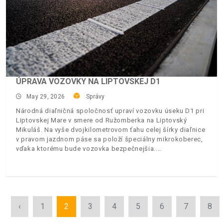
ÚPRAVA VOZOVKY NA LIPTOVSKEJ D1
May 29, 2026
Správy
Národná diaľničná spoločnosť upraví vozovku úseku D1 pri
Liptovskej Mare v smere od Ružomberka na Liptovský
Mikuláš. Na vyše dvojkilometrovom ťahu celej šírky diaľnice
v pravom jazdnom páse sa položí špeciálny mikrokoberec,
vďaka ktorému bude vozovka bezpečnejšia.
‹
1
2
3
4
5
6
7
8