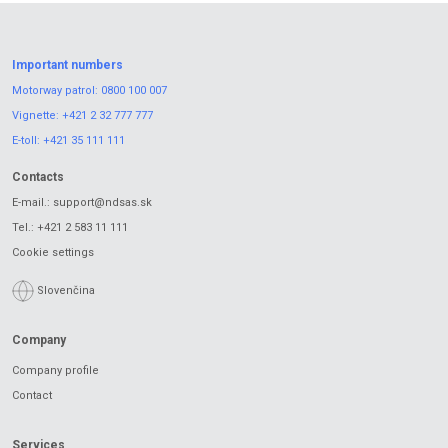
Important numbers
Motorway patrol:
0800 100 007
Vignette:
+421 2 32 777 777
E-toll:
+421 35 111 111
Contacts
E-mail.:
support@ndsas.sk
Tel.:
+421 2 583 11 111
Cookie settings
Slovenčina
Company
Company profile
Contact
Services