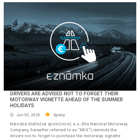
DRIVERS ARE ADVISED NOT TO FORGET THEIR
MOTORWAY VIGNETTE AHEAD OF THE SUMMER
HOLIDAYS
Jun 03, 2026
Správy
Národná diaľničná spoločnosť, a.s. (the National Motorway
Company, hereafter referred to as “NDS”) reminds the
drivers not to forget to purchase the motorway vignette