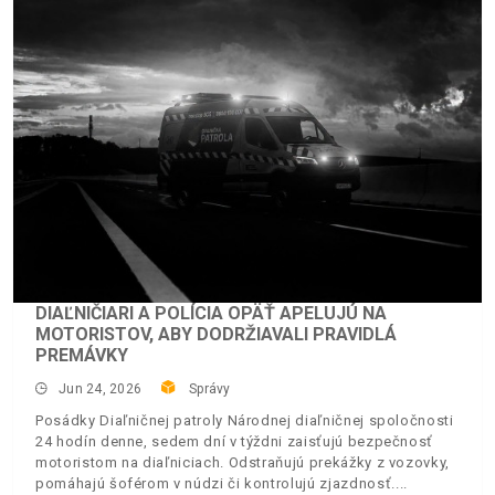
DIAĽNIČIARI A POLÍCIA OPÄŤ APELUJÚ NA
MOTORISTOV, ABY DODRŽIAVALI PRAVIDLÁ
PREMÁVKY
Jun 24, 2026
Správy
Posádky Diaľničnej patroly Národnej diaľničnej spoločnosti
24 hodín denne, sedem dní v týždni zaisťujú bezpečnosť
motoristom na diaľniciach. Odstraňujú prekážky z vozovky,
pomáhajú šoférom v núdzi či kontrolujú zjazdnosť.