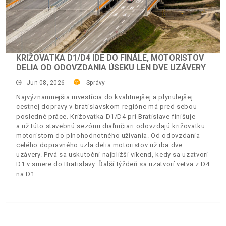
KRIŽOVATKA D1/D4 IDE DO FINÁLE, MOTORISTOV
DELIA OD ODOVZDANIA ÚSEKU LEN DVE UZÁVERY
Jun 08, 2026
Správy
Najvýznamnejšia investícia do kvalitnejšej a plynulejšej
cestnej dopravy v bratislavskom regióne má pred sebou
posledné práce. Križovatka D1/D4 pri Bratislave finišuje
a už túto stavebnú sezónu diaľničiari odovzdajú križovatku
motoristom do plnohodnotného užívania. Od odovzdania
celého dopravného uzla delia motoristov už iba dve
uzávery. Prvá sa uskutoční najbližší víkend, kedy sa uzatvorí
D1 v smere do Bratislavy. Ďalší týždeň sa uzatvorí vetva z D4
na D1.