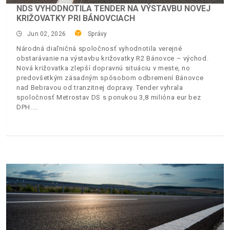
NDS VYHODNOTILA TENDER NA VÝSTAVBU NOVEJ
KRIŽOVATKY PRI BÁNOVCIACH
Jun 02, 2026
Správy
Národná diaľničná spoločnosť vyhodnotila verejné
obstarávanie na výstavbu križovatky R2 Bánovce – východ.
Nová križovatka zlepší dopravnú situáciu v meste, no
predovšetkým zásadným spôsobom odbremení Bánovce
nad Bebravou od tranzitnej dopravy. Tender vyhrala
spoločnosť Metrostav DS s ponukou 3,8 milióna eur bez
DPH.