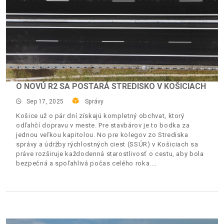
O NOVÚ R2 SA POSTARÁ STREDISKO V KOŠICIACH
Sep 17, 2025
Správy
Košice už o pár dní získajú kompletný obchvat, ktorý
odľahčí dopravu v meste. Pre stavbárov je to bodka za
jednou veľkou kapitolou. No pre kolegov zo Strediska
správy a údržby rýchlostných ciest (SSÚR) v Košiciach sa
práve rozširuje každodenná starostlivosť o cestu, aby bola
bezpečná a spoľahlivá počas celého roka.