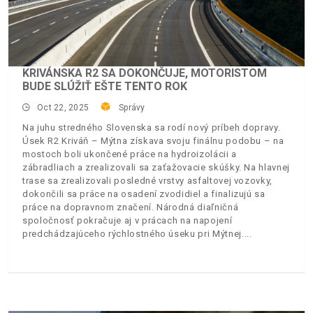
KRIVÁNSKA R2 SA DOKONČUJE, MOTORISTOM
BUDE SLÚŽIŤ EŠTE TENTO ROK
Oct 22, 2025
Správy
Na juhu stredného Slovenska sa rodí nový príbeh dopravy.
Úsek R2 Kriváň – Mýtna získava svoju finálnu podobu – na
mostoch boli ukončené práce na hydroizolácii a
zábradliach a zrealizovali sa zaťažovacie skúšky. Na hlavnej
trase sa zrealizovali posledné vrstvy asfaltovej vozovky,
dokončili sa práce na osadení zvodidiel a finalizujú sa
práce na dopravnom značení. Národná diaľničná
spoločnosť pokračuje aj v prácach na napojení
predchádzajúceho rýchlostného úseku pri Mýtnej.