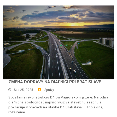
ZMENA DOPRAVY NA DIAĽNICI PRI BRATISLAVE
Sep 25, 2025
Správy
Spúšťame rekonštrukciu D1 pri Vajnorskom jazere. Národná
diaľničná spoločnosť naplno využíva stavebnú sezónu a
pokračuje v prácach na stavbe D1 Bratislava – Triblavina,
rozšírenie.