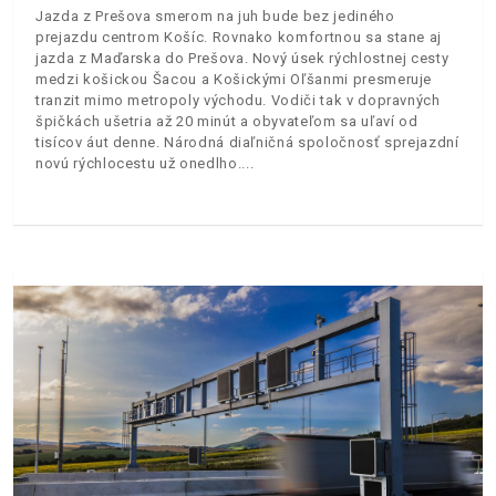
Jazda z Prešova smerom na juh bude bez jediného
prejazdu centrom Košíc. Rovnako komfortnou sa stane aj
jazda z Maďarska do Prešova. Nový úsek rýchlostnej cesty
medzi košickou Šacou a Košickými Oľšanmi presmeruje
tranzit mimo metropoly východu. Vodiči tak v dopravných
špičkách ušetria až 20 minút a obyvateľom sa uľaví od
tisícov áut denne. Národná diaľničná spoločnosť sprejazdní
novú rýchlocestu už onedlho.