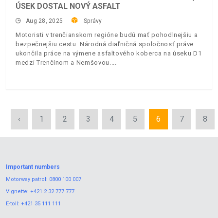
ÚSEK DOSTAL NOVÝ ASFALT
Aug 28, 2025
Správy
Motoristi v trenčianskom regióne budú mať pohodlnejšiu a
bezpečnejšiu cestu. Národná diaľničná spoločnosť práve
ukončila práce na výmene asfaltového koberca na úseku D1
medzi Trenčínom a Nemšovou.
‹
1
2
3
4
5
6
7
8
Important numbers
Motorway patrol:
0800 100 007
Vignette:
+421 2 32 777 777
E-toll:
+421 35 111 111