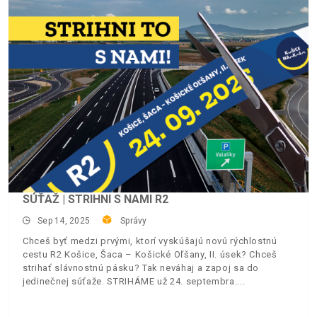
SÚŤAŽ | STRIHNI S NAMI R2
Sep 14, 2025
Správy
Chceš byť medzi prvými, ktorí vyskúšajú novú rýchlostnú
cestu R2 Košice, Šaca – Košické Oľšany, II. úsek? Chceš
strihať slávnostnú pásku? Tak neváhaj a zapoj sa do
jedinečnej súťaže. STRIHÁME už 24. septembra.