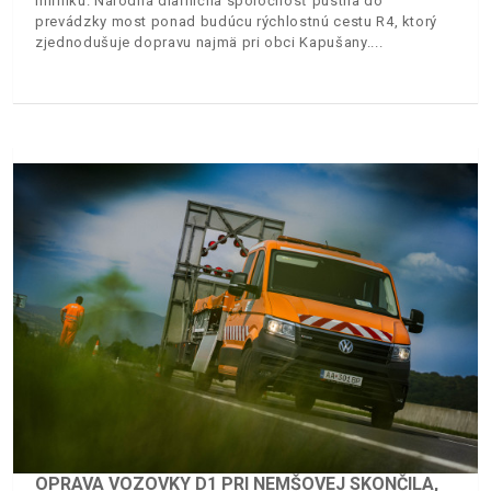
míľniku. Národná diaľničná spoločnosť pustila do
prevádzky most ponad budúcu rýchlostnú cestu R4, ktorý
zjednodušuje dopravu najmä pri obci Kapušany.
OPRAVA VOZOVKY D1 PRI NEMŠOVEJ SKONČILA,