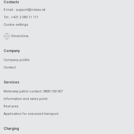
Contacts
E-mail.:
support@ndsas.sk
Tel.:
+421 2 583 11 111
Cookie settings
Slovenčina
Company
Company profile
Contact
Services
Motorway patrol contact: 0800 100 007
Information and sales point
Rest area
Application for oversized transport
Charging