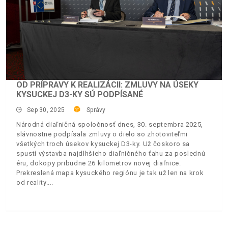
OD PRÍPRAVY K REALIZÁCII: ZMLUVY NA ÚSEKY
KYSUCKEJ D3-KY SÚ PODPÍSANÉ
Sep 30, 2025
Správy
Národná diaľničná spoločnosť dnes, 30. septembra 2025,
slávnostne podpísala zmluvy o dielo so zhotoviteľmi
všetkých troch úsekov kysuckej D3-ky. Už čoskoro sa
spustí výstavba najdlhšieho diaľničného ťahu za poslednú
éru, dokopy pribudne 26 kilometrov novej diaľnice.
Prekreslená mapa kysuckého regiónu je tak už len na krok
od reality.