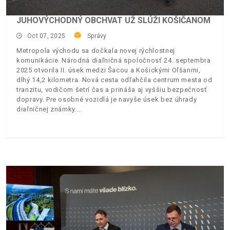
JUHOVÝCHODNÝ OBCHVAT UŽ SLÚŽI KOŠIČANOM
Oct 07, 2025
Správy
Metropola východu sa dočkala novej rýchlostnej
komunikácie. Národná diaľničná spoločnosť 24. septembra
2025 otvorila II. úsek medzi Šacou a Košickými Oľšanmi,
dlhý 14,2 kilometra. Nová cesta odľahčila centrum mesta od
tranzitu, vodičom šetrí čas a prináša aj vyššiu bezpečnosť
dopravy. Pre osobné vozidlá je navyše úsek bez úhrady
diaľničnej známky.