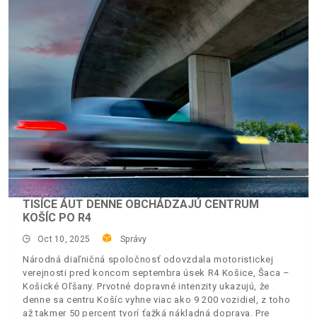
TISÍCE ÁUT DENNE OBCHÁDZAJÚ CENTRUM
KOŠÍC PO R4
Oct 10, 2025
Správy
Národná diaľničná spoločnosť odovzdala motoristickej
verejnosti pred koncom septembra úsek R4 Košice, Šaca –
Košické Oľšany. Prvotné dopravné intenzity ukazujú, že
denne sa centru Košíc vyhne viac ako 9 200 vozidiel, z toho
až takmer 50 percent tvorí ťažká nákladná doprava. Pre