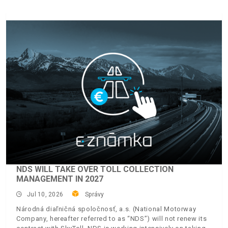
NDS WILL TAKE OVER TOLL COLLECTION
MANAGEMENT IN 2027
Jul 10, 2026
Správy
Národná diaľničná spoločnosť, a.s. (National Motorway
Company, hereafter referred to as “NDS”) will not renew its