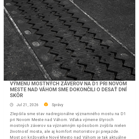
VÝMENU MOSTNÝCH ZÁVEROV NA D1 PRI NOVOM
MESTE NAD VÁHOM SME DOKONČILI O DESAŤ DNÍ
SKÔR
Jul 21, 2026
Správy
Zlepšila sme stav nadregionálne významného mostu na D1
pri Novom Meste nad Váhom. Vďaka výmene štyroch
mostných záverov sa významným spôsobom zvýšila nielen
životnosť mosta, ale aj komfort motoristov pi prejazde.
Most pri križovatke Nové Mesto nad Váhom je tak aktuálne