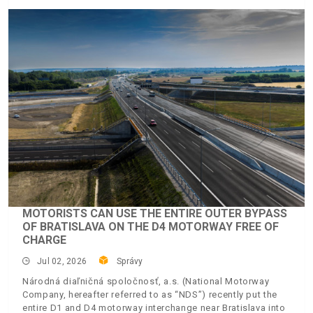
MOTORISTS CAN USE THE ENTIRE OUTER BYPASS
OF BRATISLAVA ON THE D4 MOTORWAY FREE OF
CHARGE
Jul 02, 2026
Správy
Národná diaľničná spoločnosť, a.s. (National Motorway
Company, hereafter referred to as “NDS”) recently put the
entire D1 and D4 motorway interchange near Bratislava into