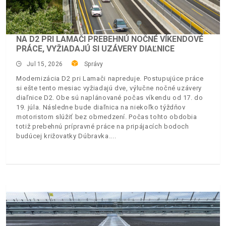
NA D2 PRI LAMAČI PREBEHNÚ NOČNÉ VÍKENDOVÉ
PRÁCE, VYŽIADAJÚ SI UZÁVERY DIAĽNICE
Jul 15, 2026
Správy
Modernizácia D2 pri Lamači napreduje. Postupujúce práce
si ešte tento mesiac vyžiadajú dve, výlučne nočné uzávery
diaľnice D2. Obe sú naplánované počas víkendu od 17. do
19. júla. Následne bude diaľnica na niekoľko týždňov
motoristom slúžiť bez obmedzení. Počas tohto obdobia
totiž prebehnú prípravné práce na pripájacích bodoch
budúcej križovatky Dúbravka.