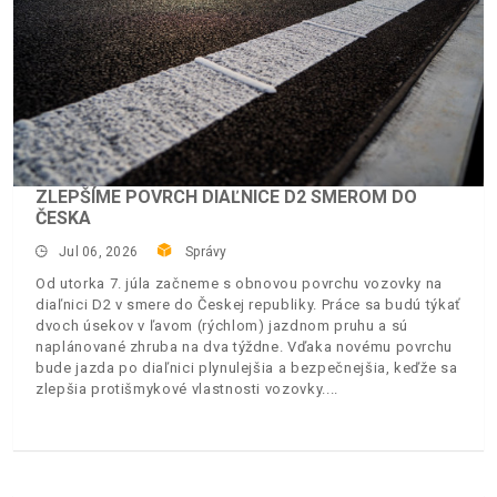
ZLEPŠÍME POVRCH DIAĽNICE D2 SMEROM DO
ČESKA
Jul 06, 2026
Správy
Od utorka 7. júla začneme s obnovou povrchu vozovky na
diaľnici D2 v smere do Českej republiky. Práce sa budú týkať
dvoch úsekov v ľavom (rýchlom) jazdnom pruhu a sú
naplánované zhruba na dva týždne. Vďaka novému povrchu
bude jazda po diaľnici plynulejšia a bezpečnejšia, keďže sa
zlepšia protišmykové vlastnosti vozovky.