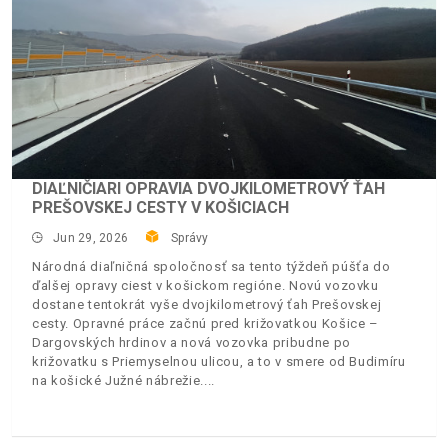
DIAĽNIČIARI OPRAVIA DVOJKILOMETROVÝ ŤAH
PREŠOVSKEJ CESTY V KOŠICIACH
Jun 29, 2026
Správy
Národná diaľničná spoločnosť sa tento týždeň púšťa do
ďalšej opravy ciest v košickom regióne. Novú vozovku
dostane tentokrát vyše dvojkilometrový ťah Prešovskej
cesty. Opravné práce začnú pred križovatkou Košice –
Dargovských hrdinov a nová vozovka pribudne po
križovatku s Priemyselnou ulicou, a to v smere od Budimíru
na košické Južné nábrežie.