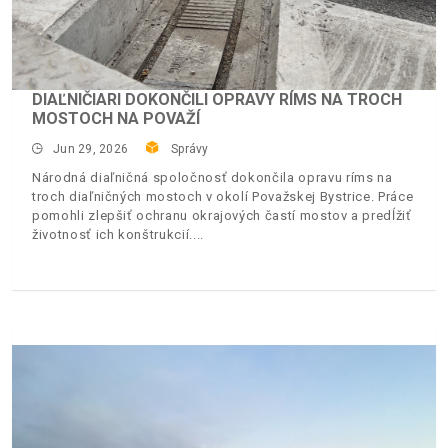
DIAĽNIČIARI DOKONČILI OPRAVY RÍMS NA TROCH
MOSTOCH NA POVAŽÍ
Jun 29, 2026
Správy
Národná diaľničná spoločnosť dokončila opravu ríms na
troch diaľničných mostoch v okolí Považskej Bystrice. Práce
pomohli zlepšiť ochranu okrajových častí mostov a predĺžiť
životnosť ich konštrukcií.