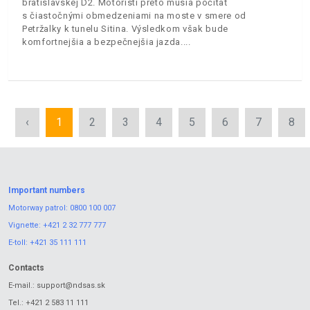
bratislavskej D2. Motoristi preto musia počítať
s čiastočnými obmedzeniami na moste v smere od
Petržalky k tunelu Sitina. Výsledkom však bude
komfortnejšia a bezpečnejšia jazda.
‹
1
2
3
4
5
6
7
8
Important numbers
Motorway patrol:
0800 100 007
Vignette:
+421 2 32 777 777
E-toll:
+421 35 111 111
Contacts
E-mail.:
support@ndsas.sk
Tel.:
+421 2 583 11 111