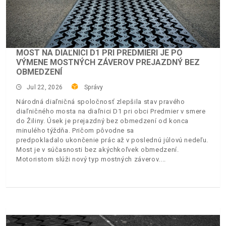
MOST NA DIAĽNICI D1 PRI PREDMIERI JE PO
VÝMENE MOSTNÝCH ZÁVEROV PREJAZDNÝ BEZ
OBMEDZENÍ
Jul 22, 2026
Správy
Národná diaľničná spoločnosť zlepšila stav pravého
diaľničného mosta na diaľnici D1 pri obci Predmier v smere
do Žiliny. Úsek je prejazdný bez obmedzení od konca
minulého týždňa. Pričom pôvodne sa
predpokladalo ukončenie prác až v poslednú júlovú nedeľu.
Most je v súčasnosti bez akýchkoľvek obmedzení.
Motoristom slúži nový typ mostných záverov.