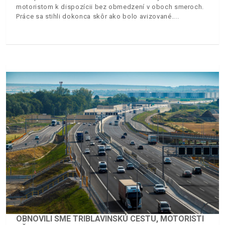
motoristom k dispozícii bez obmedzení v oboch smeroch.
Práce sa stihli dokonca skôr ako bolo avizované.
OBNOVILI SME TRIBLAVINSKÚ CESTU, MOTORISTI