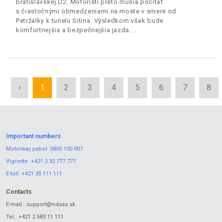
bratislavskej D2. Motoristi preto musia počítať
s čiastočnými obmedzeniami na moste v smere od
Petržalky k tunelu Sitina. Výsledkom však bude
komfortnejšia a bezpečnejšia jazda.
‹
1
2
3
4
5
6
7
8
Important numbers
Motorway patrol:
0800 100 007
Vignette:
+421 2 32 777 777
E-toll:
+421 35 111 111
Contacts
E-mail.:
support@ndsas.sk
Tel.:
+421 2 583 11 111