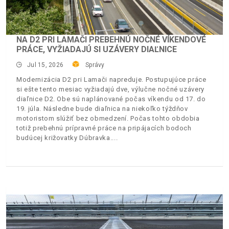
NA D2 PRI LAMAČI PREBEHNÚ NOČNÉ VÍKENDOVÉ
PRÁCE, VYŽIADAJÚ SI UZÁVERY DIAĽNICE
Jul 15, 2026
Správy
Modernizácia D2 pri Lamači napreduje. Postupujúce práce
si ešte tento mesiac vyžiadajú dve, výlučne nočné uzávery
diaľnice D2. Obe sú naplánované počas víkendu od 17. do
19. júla. Následne bude diaľnica na niekoľko týždňov
motoristom slúžiť bez obmedzení. Počas tohto obdobia
totiž prebehnú prípravné práce na pripájacích bodoch
budúcej križovatky Dúbravka.