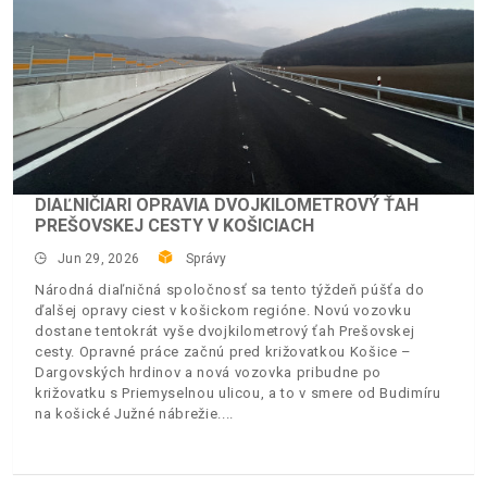
DIAĽNIČIARI OPRAVIA DVOJKILOMETROVÝ ŤAH
PREŠOVSKEJ CESTY V KOŠICIACH
Jun 29, 2026
Správy
Národná diaľničná spoločnosť sa tento týždeň púšťa do
ďalšej opravy ciest v košickom regióne. Novú vozovku
dostane tentokrát vyše dvojkilometrový ťah Prešovskej
cesty. Opravné práce začnú pred križovatkou Košice –
Dargovských hrdinov a nová vozovka pribudne po
križovatku s Priemyselnou ulicou, a to v smere od Budimíru
na košické Južné nábrežie.