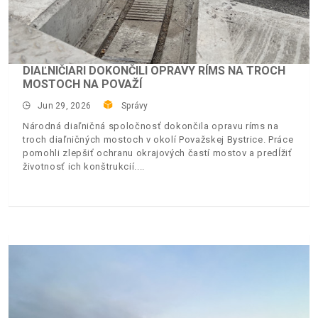
DIAĽNIČIARI DOKONČILI OPRAVY RÍMS NA TROCH
MOSTOCH NA POVAŽÍ
Jun 29, 2026
Správy
Národná diaľničná spoločnosť dokončila opravu ríms na
troch diaľničných mostoch v okolí Považskej Bystrice. Práce
pomohli zlepšiť ochranu okrajových častí mostov a predĺžiť
životnosť ich konštrukcií.