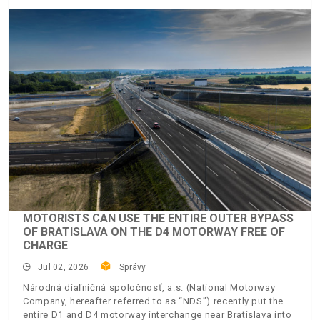
MOTORISTS CAN USE THE ENTIRE OUTER BYPASS
OF BRATISLAVA ON THE D4 MOTORWAY FREE OF
CHARGE
Jul 02, 2026
Správy
Národná diaľničná spoločnosť, a.s. (National Motorway
Company, hereafter referred to as “NDS”) recently put the
entire D1 and D4 motorway interchange near Bratislava into