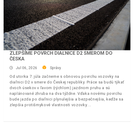
ZLEPŠÍME POVRCH DIAĽNICE D2 SMEROM DO
ČESKA
Jul 06, 2026
Správy
Od utorka 7. júla začneme s obnovou povrchu vozovky na
diaľnici D2 v smere do Českej republiky. Práce sa budú týkať
dvoch úsekov v ľavom (rýchlom) jazdnom pruhu a sú
naplánované zhruba na dva týždne. Vďaka novému povrchu
bude jazda po diaľnici plynulejšia a bezpečnejšia, keďže sa
zlepšia protišmykové vlastnosti vozovky.