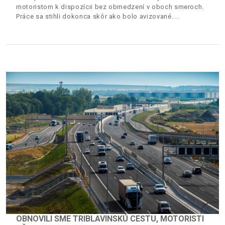
motoristom k dispozícii bez obmedzení v oboch smeroch.
Práce sa stihli dokonca skôr ako bolo avizované.
OBNOVILI SME TRIBLAVINSKÚ CESTU, MOTORISTI