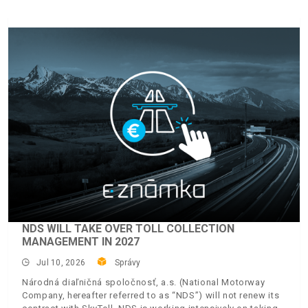
NDS WILL TAKE OVER TOLL COLLECTION
MANAGEMENT IN 2027
Jul 10, 2026
Správy
Národná diaľničná spoločnosť, a.s. (National Motorway
Company, hereafter referred to as “NDS”) will not renew its