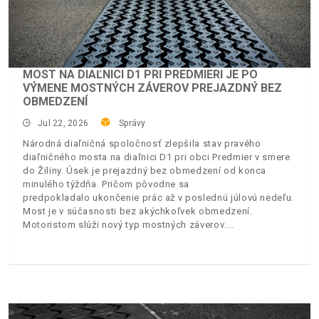
MOST NA DIAĽNICI D1 PRI PREDMIERI JE PO
VÝMENE MOSTNÝCH ZÁVEROV PREJAZDNÝ BEZ
OBMEDZENÍ
Jul 22, 2026
Správy
Národná diaľničná spoločnosť zlepšila stav pravého
diaľničného mosta na diaľnici D1 pri obci Predmier v smere
do Žiliny. Úsek je prejazdný bez obmedzení od konca
minulého týždňa. Pričom pôvodne sa
predpokladalo ukončenie prác až v poslednú júlovú nedeľu.
Most je v súčasnosti bez akýchkoľvek obmedzení.
Motoristom slúži nový typ mostných záverov.