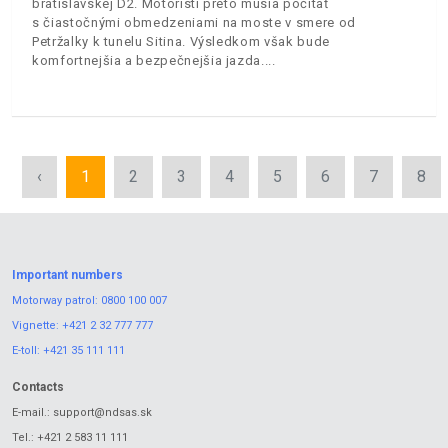
bratislavskej D2. Motoristi preto musia počítať
s čiastočnými obmedzeniami na moste v smere od
Petržalky k tunelu Sitina. Výsledkom však bude
komfortnejšia a bezpečnejšia jazda.
‹
1
2
3
4
5
6
7
8
Important numbers
Motorway patrol:
0800 100 007
Vignette:
+421 2 32 777 777
E-toll:
+421 35 111 111
Contacts
E-mail.:
support@ndsas.sk
Tel.:
+421 2 583 11 111