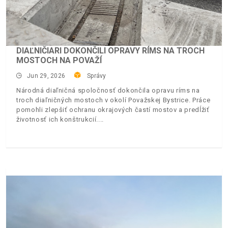
DIAĽNIČIARI DOKONČILI OPRAVY RÍMS NA TROCH
MOSTOCH NA POVAŽÍ
Jun 29, 2026
Správy
Národná diaľničná spoločnosť dokončila opravu ríms na
troch diaľničných mostoch v okolí Považskej Bystrice. Práce
pomohli zlepšiť ochranu okrajových častí mostov a predĺžiť
životnosť ich konštrukcií.