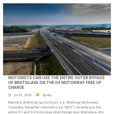
MOTORISTS CAN USE THE ENTIRE OUTER BYPASS
OF BRATISLAVA ON THE D4 MOTORWAY FREE OF
CHARGE
Jul 02, 2026
Správy
Národná diaľničná spoločnosť, a.s. (National Motorway
Company, hereafter referred to as “NDS”) recently put the
entire D1 and D4 motorway interchange near Bratislava into