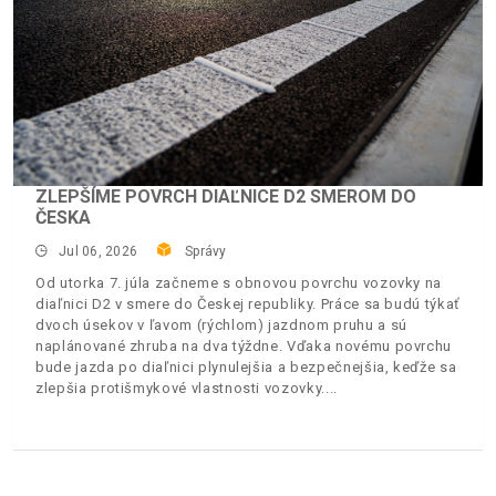
ZLEPŠÍME POVRCH DIAĽNICE D2 SMEROM DO
ČESKA
Jul 06, 2026
Správy
Od utorka 7. júla začneme s obnovou povrchu vozovky na
diaľnici D2 v smere do Českej republiky. Práce sa budú týkať
dvoch úsekov v ľavom (rýchlom) jazdnom pruhu a sú
naplánované zhruba na dva týždne. Vďaka novému povrchu
bude jazda po diaľnici plynulejšia a bezpečnejšia, keďže sa
zlepšia protišmykové vlastnosti vozovky.