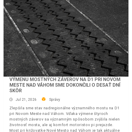
VÝMENU MOSTNÝCH ZÁVEROV NA D1 PRI NOVOM
MESTE NAD VÁHOM SME DOKONČILI O DESAŤ DNÍ
SKÔR
Jul 21, 2026
Správy
Zlepšila sme stav nadregionálne významného mostu na D1
pri Novom Meste nad Váhom. Vďaka výmene štyroch
mostných záverov sa významným spôsobom zvýšila nielen
životnosť mosta, ale aj komfort motoristov pi prejazde.
Most pri križovatke Nové Mesto nad Váhom je tak aktuálne