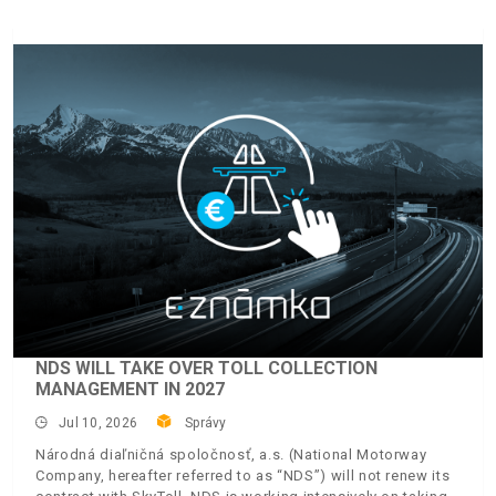
NDS WILL TAKE OVER TOLL COLLECTION
MANAGEMENT IN 2027
Jul 10, 2026
Správy
Národná diaľničná spoločnosť, a.s. (National Motorway
Company, hereafter referred to as “NDS”) will not renew its