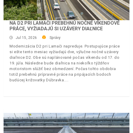
NA D2 PRI LAMAČI PREBEHNÚ NOČNÉ VÍKENDOVÉ
PRÁCE, VYŽIADAJÚ SI UZÁVERY DIAĽNICE
Jul 15, 2026
Správy
Modernizácia D2 pri Lamači napreduje. Postupujúce práce
si ešte tento mesiac vyžiadajú dve, výlučne nočné uzávery
diaľnice D2. Obe sú naplánované počas víkendu od 17. do
19. júla. Následne bude diaľnica na niekoľko týždňov
motoristom slúžiť bez obmedzení. Počas tohto obdobia
totiž prebehnú prípravné práce na pripájacích bodoch
budúcej križovatky Dúbravka.