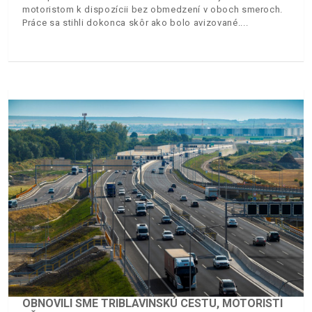
motoristom k dispozícii bez obmedzení v oboch smeroch.
Práce sa stihli dokonca skôr ako bolo avizované.
OBNOVILI SME TRIBLAVINSKÚ CESTU, MOTORISTI