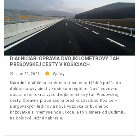
DIAĽNIČIARI OPRAVIA DVOJKILOMETROVÝ ŤAH
PREŠOVSKEJ CESTY V KOŠICIACH
Jun 29, 2026
Správy
Národná diaľničná spoločnosť sa tento týždeň púšťa do
ďalšej opravy ciest v košickom regióne. Novú vozovku
dostane tentokrát vyše dvojkilometrový ťah Prešovskej
cesty. Opravné práce začnú pred križovatkou Košice –
Dargovských hrdinov a nová vozovka pribudne po
križovatku s Priemyselnou ulicou, a to v smere od Budimíru
na košické Južné nábrežie.