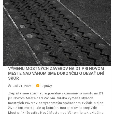
VÝMENU MOSTNÝCH ZÁVEROV NA D1 PRI NOVOM
MESTE NAD VÁHOM SME DOKONČILI O DESAŤ DNÍ
SKÔR
Jul 21, 2026
Správy
Zlepšila sme stav nadregionálne významného mostu na D1
pri Novom Meste nad Váhom. Vďaka výmene štyroch
mostných záverov sa významným spôsobom zvýšila nielen
životnosť mosta, ale aj komfort motoristov pi prejazde.
Most pri križovatke Nové Mesto nad Váhom je tak aktuálne