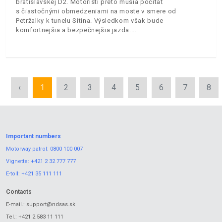
bratislavskej D2. Motoristi preto musia počítať
s čiastočnými obmedzeniami na moste v smere od
Petržalky k tunelu Sitina. Výsledkom však bude
komfortnejšia a bezpečnejšia jazda.
‹
1
2
3
4
5
6
7
8
Important numbers
Motorway patrol:
0800 100 007
Vignette:
+421 2 32 777 777
E-toll:
+421 35 111 111
Contacts
E-mail.:
support@ndsas.sk
Tel.:
+421 2 583 11 111