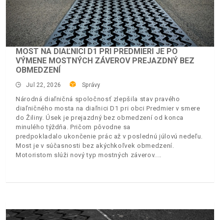
MOST NA DIAĽNICI D1 PRI PREDMIERI JE PO
VÝMENE MOSTNÝCH ZÁVEROV PREJAZDNÝ BEZ
OBMEDZENÍ
Jul 22, 2026
Správy
Národná diaľničná spoločnosť zlepšila stav pravého
diaľničného mosta na diaľnici D1 pri obci Predmier v smere
do Žiliny. Úsek je prejazdný bez obmedzení od konca
minulého týždňa. Pričom pôvodne sa
predpokladalo ukončenie prác až v poslednú júlovú nedeľu.
Most je v súčasnosti bez akýchkoľvek obmedzení.
Motoristom slúži nový typ mostných záverov.