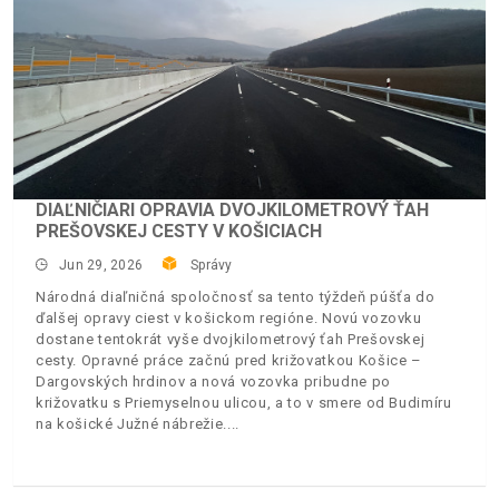
DIAĽNIČIARI OPRAVIA DVOJKILOMETROVÝ ŤAH
PREŠOVSKEJ CESTY V KOŠICIACH
Jun 29, 2026
Správy
Národná diaľničná spoločnosť sa tento týždeň púšťa do
ďalšej opravy ciest v košickom regióne. Novú vozovku
dostane tentokrát vyše dvojkilometrový ťah Prešovskej
cesty. Opravné práce začnú pred križovatkou Košice –
Dargovských hrdinov a nová vozovka pribudne po
križovatku s Priemyselnou ulicou, a to v smere od Budimíru
na košické Južné nábrežie.