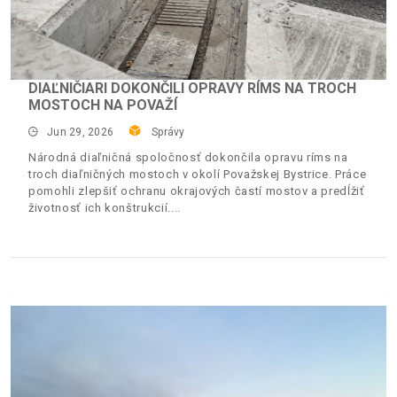
DIAĽNIČIARI DOKONČILI OPRAVY RÍMS NA TROCH
MOSTOCH NA POVAŽÍ
Jun 29, 2026
Správy
Národná diaľničná spoločnosť dokončila opravu ríms na
troch diaľničných mostoch v okolí Považskej Bystrice. Práce
pomohli zlepšiť ochranu okrajových častí mostov a predĺžiť
životnosť ich konštrukcií.