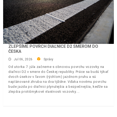
ZLEPŠÍME POVRCH DIAĽNICE D2 SMEROM DO
ČESKA
Jul 06, 2026
Správy
Od utorka 7. júla začneme s obnovou povrchu vozovky na
diaľnici D2 v smere do Českej republiky. Práce sa budú týkať
dvoch úsekov v ľavom (rýchlom) jazdnom pruhu a sú
naplánované zhruba na dva týždne. Vďaka novému povrchu
bude jazda po diaľnici plynulejšia a bezpečnejšia, keďže sa
zlepšia protišmykové vlastnosti vozovky.