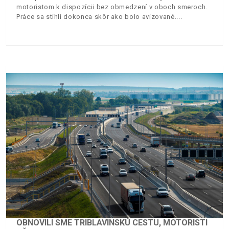
motoristom k dispozícii bez obmedzení v oboch smeroch.
Práce sa stihli dokonca skôr ako bolo avizované.
OBNOVILI SME TRIBLAVINSKÚ CESTU, MOTORISTI