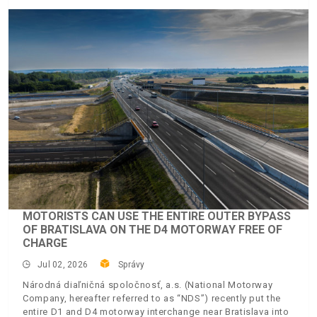
MOTORISTS CAN USE THE ENTIRE OUTER BYPASS
OF BRATISLAVA ON THE D4 MOTORWAY FREE OF
CHARGE
Jul 02, 2026
Správy
Národná diaľničná spoločnosť, a.s. (National Motorway
Company, hereafter referred to as “NDS”) recently put the
entire D1 and D4 motorway interchange near Bratislava into