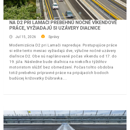
NA D2 PRI LAMAČI PREBEHNÚ NOČNÉ VÍKENDOVÉ
PRÁCE, VYŽIADAJÚ SI UZÁVERY DIAĽNICE
Jul 15, 2026
Správy
Modernizácia D2 pri Lamači napreduje. Postupujúce práce
si ešte tento mesiac vyžiadajú dve, výlučne nočné uzávery
diaľnice D2. Obe sú naplánované počas víkendu od 17. do
19. júla. Následne bude diaľnica na niekoľko týždňov
motoristom slúžiť bez obmedzení. Počas tohto obdobia
totiž prebehnú prípravné práce na pripájacích bodoch
budúcej križovatky Dúbravka.