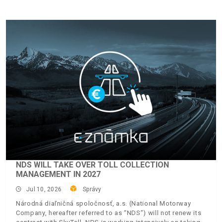
NDS WILL TAKE OVER TOLL COLLECTION
MANAGEMENT IN 2027
Jul 10, 2026
Správy
Národná diaľničná spoločnosť, a.s. (National Motorway
Company, hereafter referred to as “NDS”) will not renew its