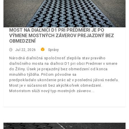
MOST NA DIAĽNICI D1 PRI PREDMIERI JE PO
VÝMENE MOSTNÝCH ZÁVEROV PREJAZDNÝ BEZ
OBMEDZENÍ
Jul 22, 2026
Správy
Národná diaľničná spoločnosť zlepšila stav pravého
diaľničného mosta na diaľnici D1 pri obci Predmier v smere
do Žiliny. Úsek je prejazdný bez obmedzení od konca
minulého týždňa. Pričom pôvodne sa
predpokladalo ukončenie prác až v poslednú júlovú nedeľu.
Most je v súčasnosti bez akýchkoľvek obmedzení.
Motoristom slúži nový typ mostných záverov.