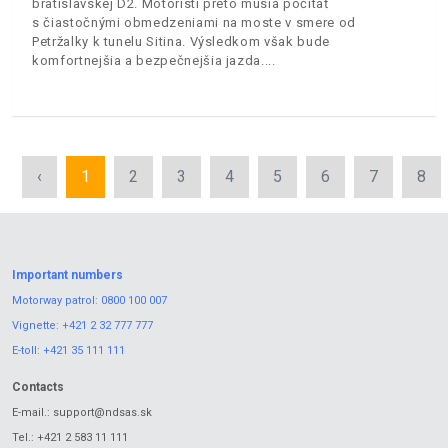
bratislavskej D2. Motoristi preto musia počítať
s čiastočnými obmedzeniami na moste v smere od
Petržalky k tunelu Sitina. Výsledkom však bude
komfortnejšia a bezpečnejšia jazda.
‹
1
2
3
4
5
6
7
8
Important numbers
Motorway patrol:
0800 100 007
Vignette:
+421 2 32 777 777
E-toll:
+421 35 111 111
Contacts
E-mail.:
support@ndsas.sk
Tel.:
+421 2 583 11 111