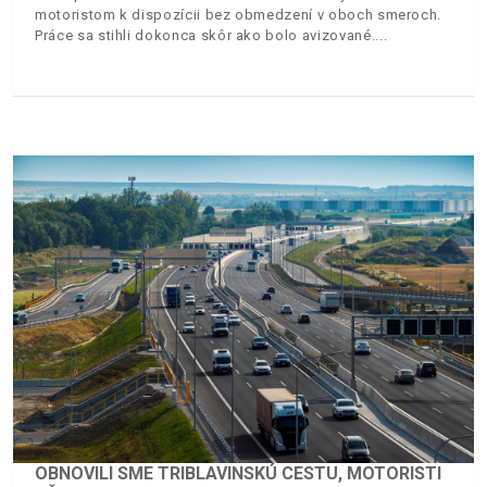
motoristom k dispozícii bez obmedzení v oboch smeroch.
Práce sa stihli dokonca skôr ako bolo avizované.
OBNOVILI SME TRIBLAVINSKÚ CESTU, MOTORISTI