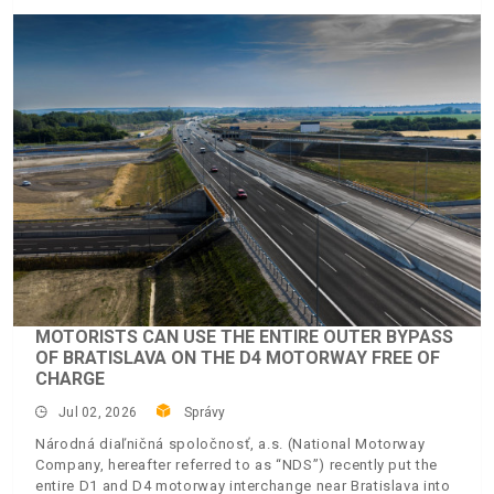
MOTORISTS CAN USE THE ENTIRE OUTER BYPASS
OF BRATISLAVA ON THE D4 MOTORWAY FREE OF
CHARGE
Jul 02, 2026
Správy
Národná diaľničná spoločnosť, a.s. (National Motorway
Company, hereafter referred to as “NDS”) recently put the
entire D1 and D4 motorway interchange near Bratislava into