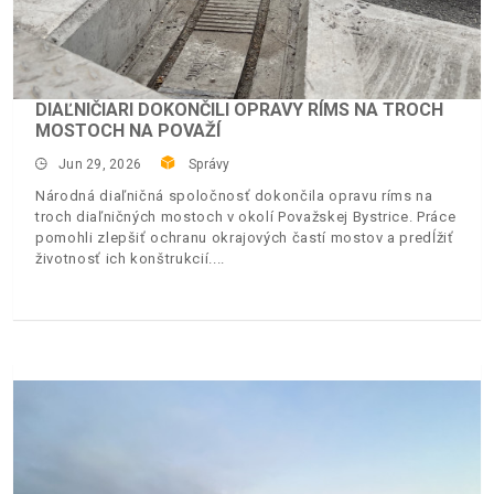
DIAĽNIČIARI DOKONČILI OPRAVY RÍMS NA TROCH
MOSTOCH NA POVAŽÍ
Jun 29, 2026
Správy
Národná diaľničná spoločnosť dokončila opravu ríms na
troch diaľničných mostoch v okolí Považskej Bystrice. Práce
pomohli zlepšiť ochranu okrajových častí mostov a predĺžiť
životnosť ich konštrukcií.