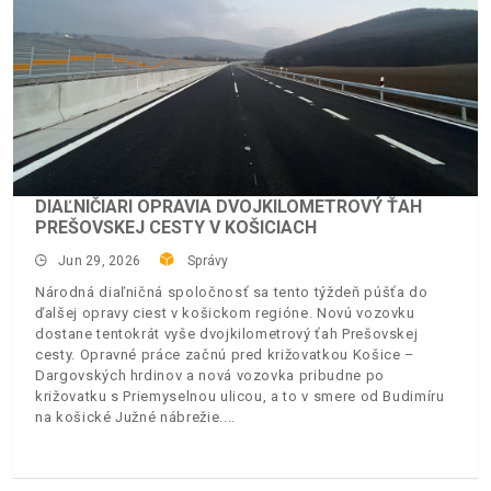
DIAĽNIČIARI OPRAVIA DVOJKILOMETROVÝ ŤAH
PREŠOVSKEJ CESTY V KOŠICIACH
Jun 29, 2026
Správy
Národná diaľničná spoločnosť sa tento týždeň púšťa do
ďalšej opravy ciest v košickom regióne. Novú vozovku
dostane tentokrát vyše dvojkilometrový ťah Prešovskej
cesty. Opravné práce začnú pred križovatkou Košice –
Dargovských hrdinov a nová vozovka pribudne po
križovatku s Priemyselnou ulicou, a to v smere od Budimíru
na košické Južné nábrežie.