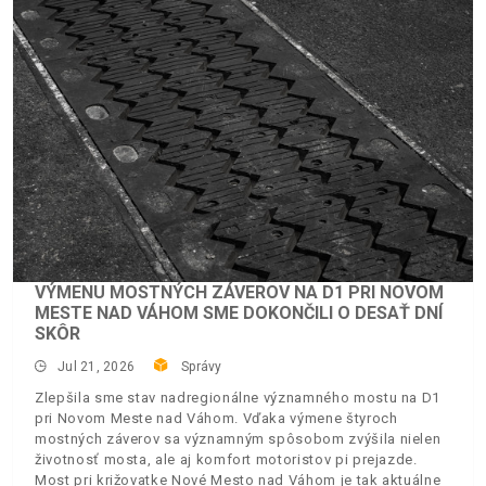
VÝMENU MOSTNÝCH ZÁVEROV NA D1 PRI NOVOM
MESTE NAD VÁHOM SME DOKONČILI O DESAŤ DNÍ
SKÔR
Jul 21, 2026
Správy
Zlepšila sme stav nadregionálne významného mostu na D1
pri Novom Meste nad Váhom. Vďaka výmene štyroch
mostných záverov sa významným spôsobom zvýšila nielen
životnosť mosta, ale aj komfort motoristov pi prejazde.
Most pri križovatke Nové Mesto nad Váhom je tak aktuálne