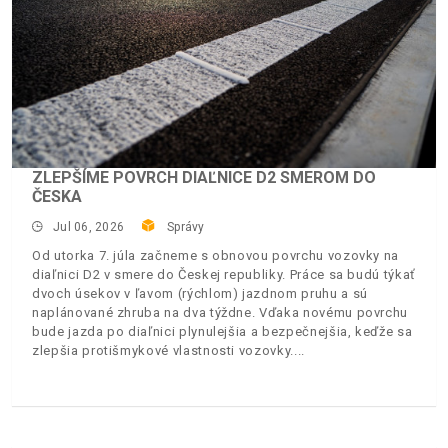
ZLEPŠÍME POVRCH DIAĽNICE D2 SMEROM DO
ČESKA
Jul 06, 2026
Správy
Od utorka 7. júla začneme s obnovou povrchu vozovky na
diaľnici D2 v smere do Českej republiky. Práce sa budú týkať
dvoch úsekov v ľavom (rýchlom) jazdnom pruhu a sú
naplánované zhruba na dva týždne. Vďaka novému povrchu
bude jazda po diaľnici plynulejšia a bezpečnejšia, keďže sa
zlepšia protišmykové vlastnosti vozovky.