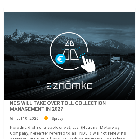
NDS WILL TAKE OVER TOLL COLLECTION
MANAGEMENT IN 2027
Jul 10, 2026
Správy
Národná diaľničná spoločnosť, a.s. (National Motorway
Company, hereafter referred to as “NDS”) will not renew its