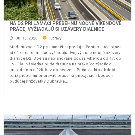
NA D2 PRI LAMAČI PREBEHNÚ NOČNÉ VÍKENDOVÉ
PRÁCE, VYŽIADAJÚ SI UZÁVERY DIAĽNICE
Jul 15, 2026
Správy
Modernizácia D2 pri Lamači napreduje. Postupujúce práce
si ešte tento mesiac vyžiadajú dve, výlučne nočné uzávery
diaľnice D2. Obe sú naplánované počas víkendu od 17. do
19. júla. Následne bude diaľnica na niekoľko týždňov
motoristom slúžiť bez obmedzení. Počas tohto obdobia
totiž prebehnú prípravné práce na pripájacích bodoch
budúcej križovatky Dúbravka.