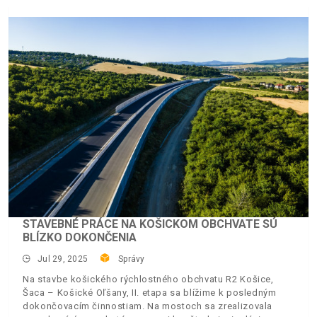
STAVEBNÉ PRÁCE NA KOŠICKOM OBCHVATE SÚ
BLÍZKO DOKONČENIA
Jul 29, 2025
Správy
Na stavbe košického rýchlostného obchvatu R2 Košice,
Šaca – Košické Oľšany, II. etapa sa blížime k posledným
dokončovacím činnostiam. Na mostoch sa zrealizovala