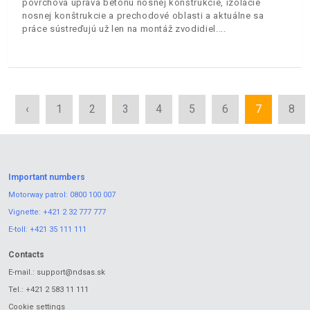
povrchová úprava betónu nosnej konštrukcie, izolácie
nosnej konštrukcie a prechodové oblasti a aktuálne sa
práce sústreďujú už len na montáž zvodidiel.
‹
1
2
3
4
5
6
7
8
Important numbers
Motorway patrol:
0800 100 007
Vignette:
+421 2 32 777 777
E-toll:
+421 35 111 111
Contacts
E-mail.:
support@ndsas.sk
Tel.:
+421 2 583 11 111
Cookie settings