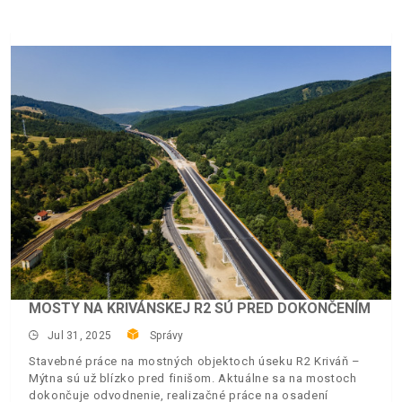
MOSTY NA KRIVÁNSKEJ R2 SÚ PRED DOKONČENÍM
Jul 31, 2025
Správy
Stavebné práce na mostných objektoch úseku R2 Kriváň –
Mýtna sú už blízko pred finišom. Aktuálne sa na mostoch
dokončuje odvodnenie, realizačné práce na osadení