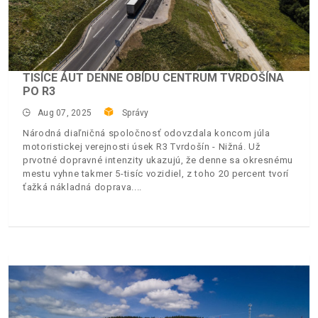
TISÍCE ÁUT DENNE OBÍDU CENTRUM TVRDOŠÍNA
PO R3
Aug 07, 2025
Správy
Národná diaľničná spoločnosť odovzdala koncom júla
motoristickej verejnosti úsek R3 Tvrdošín - Nižná. Už
prvotné dopravné intenzity ukazujú, že denne sa okresnému
mestu vyhne takmer 5-tisíc vozidiel, z toho 20 percent tvorí
ťažká nákladná doprava.