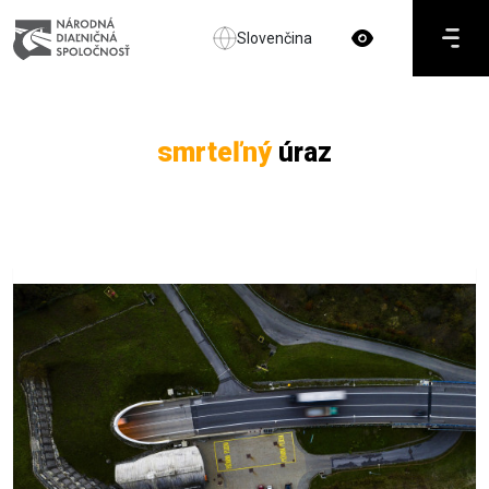
Slovenčina
smrteľný
úraz