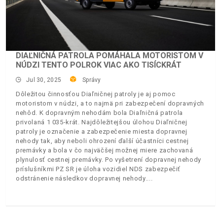
DIAĽNIČNÁ PATROLA POMÁHALA MOTORISTOM V
NÚDZI TENTO POLROK VIAC AKO TISÍCKRÁT
Jul 30, 2025
Správy
Dôležitou činnosťou Diaľničnej patroly je aj pomoc
motoristom v núdzi, a to najmä pri zabezpečení dopravných
nehôd. K dopravným nehodám bola Diaľničná patrola
privolaná 1 035-krát. Najdôležitejšou úlohou Diaľničnej
patroly je označenie a zabezpečenie miesta dopravnej
nehody tak, aby neboli ohrození ďalší účastníci cestnej
premávky a bola v čo najväčšej možnej miere zachovaná
plynulosť cestnej premávky. Po vyšetrení dopravnej nehody
príslušníkmi PZ SR je úloha vozidiel NDS zabezpečiť
odstránenie následkov dopravnej nehody.