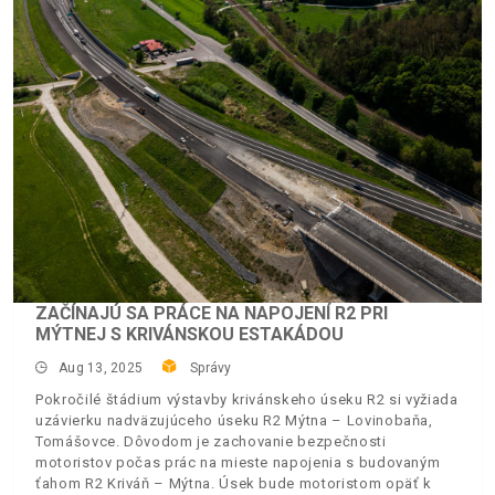
ZAČÍNAJÚ SA PRÁCE NA NAPOJENÍ R2 PRI
MÝTNEJ S KRIVÁNSKOU ESTAKÁDOU
Aug 13, 2025
Správy
Pokročilé štádium výstavby krivánskeho úseku R2 si vyžiada
uzávierku nadväzujúceho úseku R2 Mýtna – Lovinobaňa,
Tomášovce. Dôvodom je zachovanie bezpečnosti
motoristov počas prác na mieste napojenia s budovaným
ťahom R2 Kriváň – Mýtna. Úsek bude motoristom opäť k