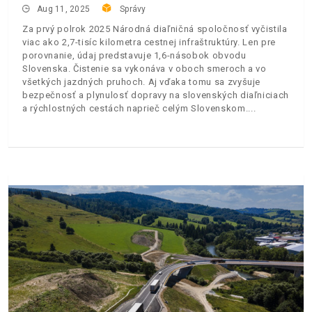
Aug 11, 2025
Správy
Za prvý polrok 2025 Národná diaľničná spoločnosť vyčistila
viac ako 2,7-tisíc kilometra cestnej infraštruktúry. Len pre
porovnanie, údaj predstavuje 1,6-násobok obvodu
Slovenska. Čistenie sa vykonáva v oboch smeroch a vo
všetkých jazdných pruhoch. Aj vďaka tomu sa zvyšuje
bezpečnosť a plynulosť dopravy na slovenských diaľniciach
a rýchlostných cestách naprieč celým Slovenskom.