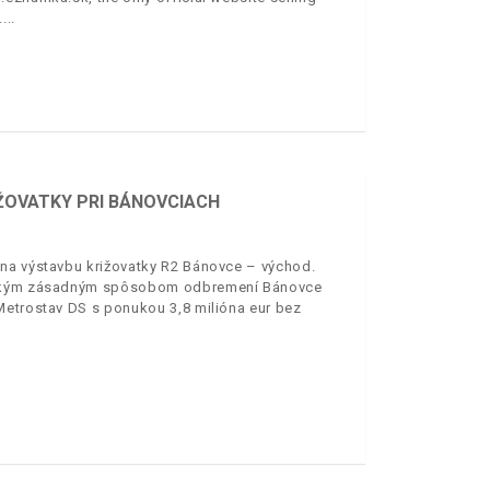
.
ŽOVATKY PRI BÁNOVCIACH
 na výstavbu križovatky R2 Bánovce – východ.
všetkým zásadným spôsobom odbremení Bánovce
Metrostav DS s ponukou 3,8 milióna eur bez