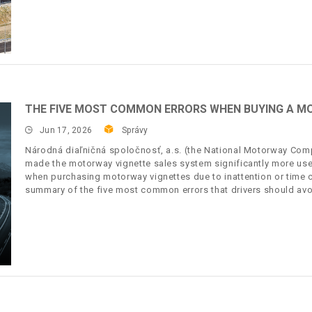
THE FIVE MOST COMMON ERRORS WHEN BUYING A M
Jun 17, 2026
Správy
Národná diaľničná spoločnosť, a.s. (the National Motorway Compa
made the motorway vignette sales system significantly more user
when purchasing motorway vignettes due to inattention or time c
summary of the five most common errors that drivers should avo