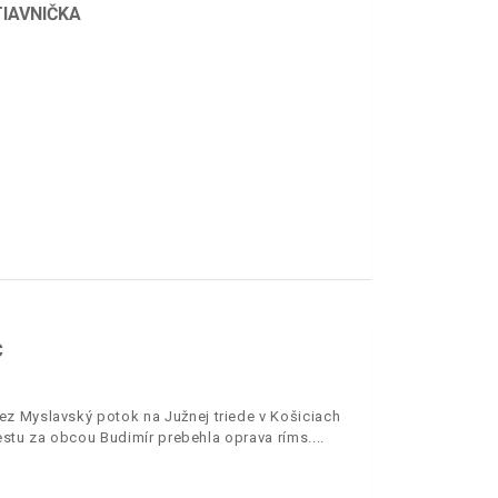
IAVNIČKA
C
ez Myslavský potok na Južnej triede v Košiciach
estu za obcou Budimír prebehla oprava ríms.