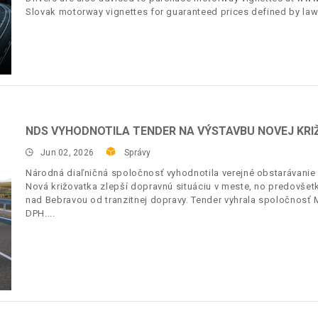
Slovak motorway vignettes for guaranteed prices defined by law
NDS VYHODNOTILA TENDER NA VÝSTAVBU NOVEJ KRI
Jun 02, 2026
Správy
Národná diaľničná spoločnosť vyhodnotila verejné obstarávanie
Nová križovatka zlepší dopravnú situáciu v meste, no predo
nad Bebravou od tranzitnej dopravy. Tender vyhrala spoločnosť 
DPH.