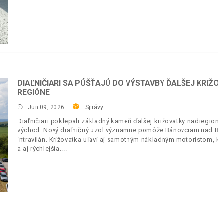
DIAĽNIČIARI SA PÚŠŤAJÚ DO VÝSTAVBY ĎALŠEJ KRI
REGIÓNE
Jun 09, 2026
Správy
Diaľničiari poklepali základný kameň ďalšej križovatky nadregi
východ. Nový diaľničný uzol významne pomôže Bánovciam nad B
intravilán. Križovatka uľaví aj samotným nákladným motoristom,
a aj rýchlejšia.