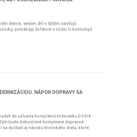
odín denne, sedem dní v týždni zaisťujú
ozovky, pomáhajú šoférom v núdzi či kontrolujú
DERNIZÁCIOU. NÁPOR DOPRAVY SA
zdali do užívania kompletnú križovatku D1/D4.
i. Tým bude dokončené komplexné dopravné
 sa dočkali aj návratu ikonického diela, ktoré