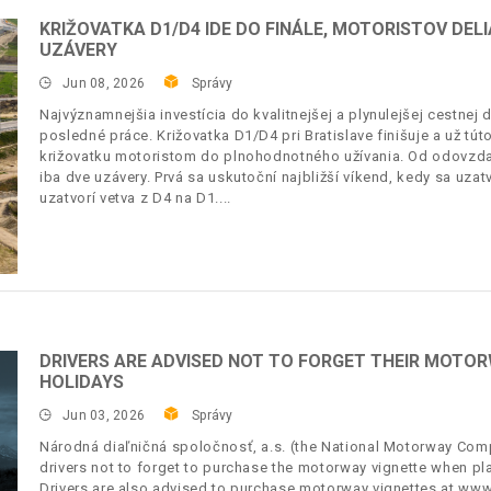
KRIŽOVATKA D1/D4 IDE DO FINÁLE, MOTORISTOV DEL
UZÁVERY
Jun 08, 2026
Správy
Najvýznamnejšia investícia do kvalitnejšej a plynulejšej cestne
posledné práce. Križovatka D1/D4 pri Bratislave finišuje a už tú
križovatku motoristom do plnohodnotného užívania. Od odovzda
iba dve uzávery. Prvá sa uskutoční najbližší víkend, kedy sa uzat
uzatvorí vetva z D4 na D1.
DRIVERS ARE ADVISED NOT TO FORGET THEIR MOTO
HOLIDAYS
Jun 03, 2026
Správy
Národná diaľničná spoločnosť, a.s. (the National Motorway Comp
drivers not to forget to purchase the motorway vignette when plan
Drivers are also advised to purchase motorway vignettes at www.