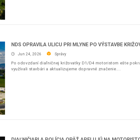
NDS OPRAVILA ULICU PRI MLYNE PO VÝSTAVBE KRIŽO
Jun 24, 2026
Správy
Po odovzdaní diaľničnej križovatky D1/D4 motoristom ešte pokr
využívali stavbári a aktualizujeme dopravné značenie.
DIAĽNIČIARI A POLÍCIA OPÄŤ APELUJÚ NA MOTORIST