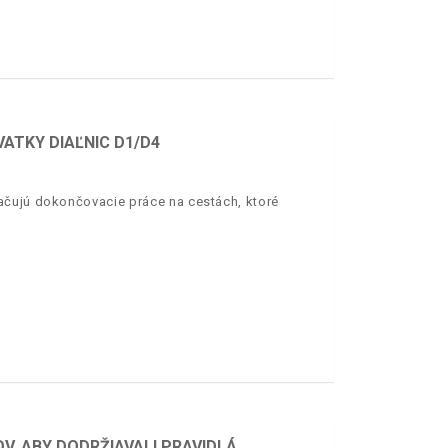
VATKY DIAĽNIC D1/D4
ačujú dokončovacie práce na cestách, ktoré
OV, ABY DODRŽIAVALI PRAVIDLÁ