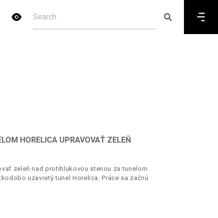
ELOM HORELICA UPRAVOVAŤ ZELEŇ
vať zeleň nad protihlukovou stenou za tunelom
tkodobo uzavretý tunel Horelica. Práce sa začnú