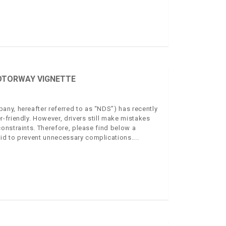
OTORWAY VIGNETTE
ny, hereafter referred to as “NDS”) has recently
-friendly. However, drivers still make mistakes
onstraints. Therefore, please find below a
id to prevent unnecessary complications.