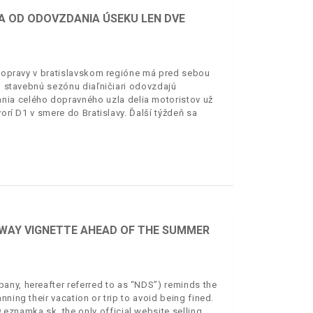
IA OD ODOVZDANIA ÚSEKU LEN DVE
j dopravy v bratislavskom regióne má pred sebou
to stavebnú sezónu diaľničiari odovzdajú
nia celého dopravného uzla delia motoristov už
vorí D1 v smere do Bratislavy. Ďalší týždeň sa
RWAY VIGNETTE AHEAD OF THE SUMMER
any, hereafter referred to as “NDS”) reminds the
ning their vacation or trip to avoid being fined.
eznamka.sk, the only official website selling