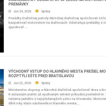
PREMÁVKY
Jun 24, 2026
Správy
Posádky Diaľničnej patroly Národnej diaľničnej spoločnosti 24 h
bezpečnosť motoristom na diaľniciach. Odstraňujú prekážky z v
zjazdnosť.
VÝCHODNÝ VSTUP DO HLAVNÉHO MESTA PREŠIEL MO
ROZPTÝLI EŠTE PRED BRATISLAVOU
Jun 22, 2026
Správy
Ministerstvo dopravy a Národná diaľničná spoločnosť dnes odov
K súčasným piatim už využívaným vetvám pribudnú posledné tr
riešenie jedného z najvyťaženejších uzlov na Slovensku. Motoristi
dlhé roky vítalo návštevníkov hlavného mesta.