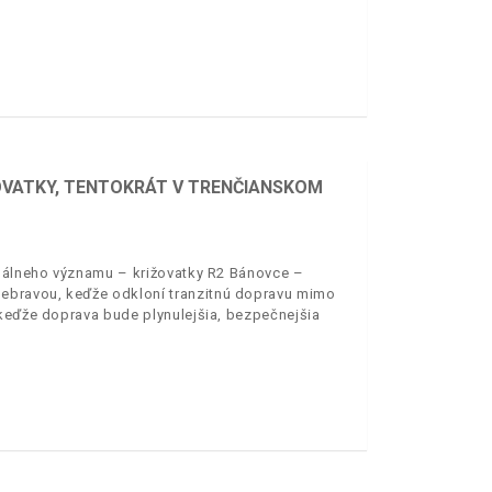
ŽOVATKY, TENTOKRÁT V TRENČIANSKOM
onálneho významu – križovatky R2 Bánovce –
ebravou, keďže odkloní tranzitnú dopravu mimo
 keďže doprava bude plynulejšia, bezpečnejšia