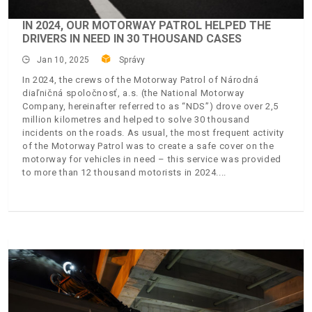
IN 2024, OUR MOTORWAY PATROL HELPED THE
DRIVERS IN NEED IN 30 THOUSAND CASES
Jan 10, 2025
Správy
In 2024, the crews of the Motorway Patrol of Národná
diaľničná spoločnosť, a.s. (the National Motorway
Company, hereinafter referred to as “NDS”) drove over 2,5
million kilometres and helped to solve 30 thousand
incidents on the roads. As usual, the most frequent activity
of the Motorway Patrol was to create a safe cover on the
motorway for vehicles in need – this service was provided
to more than 12 thousand motorists in 2024.