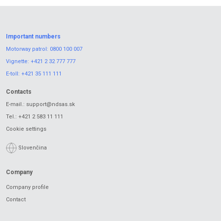
Important numbers
Motorway patrol:
0800 100 007
Vignette:
+421 2 32 777 777
E-toll:
+421 35 111 111
Contacts
E-mail.:
support@ndsas.sk
Tel.:
+421 2 583 11 111
Cookie settings
Slovenčina
Company
Company profile
Contact