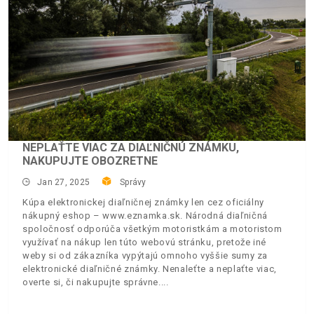
NEPLAŤTE VIAC ZA DIAĽNIČNÚ ZNÁMKU,
NAKUPUJTE OBOZRETNE
Jan 27, 2025
Správy
Kúpa elektronickej diaľničnej známky len cez oficiálny
nákupný eshop – www.eznamka.sk. Národná diaľničná
spoločnosť odporúča všetkým motoristkám a motoristom
využívať na nákup len túto webovú stránku, pretože iné
weby si od zákazníka vypýtajú omnoho vyššie sumy za
elektronické diaľničné známky. Nenaleťte a neplaťte viac,
overte si, či nakupujte správne.