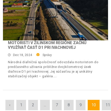
MOTORISTI V ŽILINSKOM REGIÓNE ZAČNÚ
VYUŽÍVAŤ ČASŤ D1 PRI IVACHNOVEJ
Dec 18, 2024
Správy
Národná diaľničná spoločnosť odovzdala motoristom do
predčasného užívania približne dvojkilometrový úsek
diaľnice D1 pri Ivachnovej. Jej súčasťou je aj unikátny
stabilizačný objekt – galéria.
‹
1
2
...
7
8
9
10
11