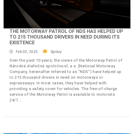
THE MOTORWAY PATROL OF NDS HAS HELPED UP
TO 215 THOUSAND DRIVERS IN NEED DURING ITS
EXISTENCE
Feb 03, 2025
Správy
Over the past 10 years, the crews of the Motorway Patrol of
Národná diaľničná spoločnosť, a.s. (National Motorway
Company, hereinafter referred to as “NDS”) have helped up
to 215 thousand drivers in need on motorways or
expressways. In most cases, they have helped with
providing a safety cover for vehicles. The free-of-charge
service of the Motorway Patrol is available to motorists
24/7.