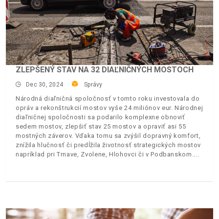
ZLEPŠENÝ STAV NA 32 DIAĽNIČNÝCH MOSTOCH
Dec 30, 2024
Správy
Národná diaľničná spoločnosť v tomto roku investovala do
opráv a rekonštrukcií mostov vyše 24 miliónov eur. Národnej
diaľničnej spoločnosti sa podarilo komplexne obnoviť
sedem mostov, zlepšiť stav 25 mostov a opraviť asi 55
mostných záverov. Vďaka tomu sa zvýšil dopravný komfort,
znížila hlučnosť či predĺžila životnosť strategických mostov
napríklad pri Trnave, Zvolene, Hlohovci či v Podbanskom.