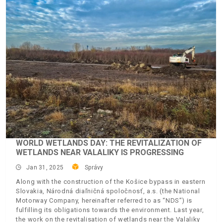
WORLD WETLANDS DAY: THE REVITALIZATION OF
WETLANDS NEAR VALALIKY IS PROGRESSING
Jan 31, 2025
Správy
Along with the construction of the Košice bypass in eastern
Slovakia, Národná diaľničná spoločnosť, a.s. (the National
Motorway Company, hereinafter referred to as “NDS”) is
fulfilling its obligations towards the environment. Last year,
the work on the revitalisation of wetlands near the Valaliky