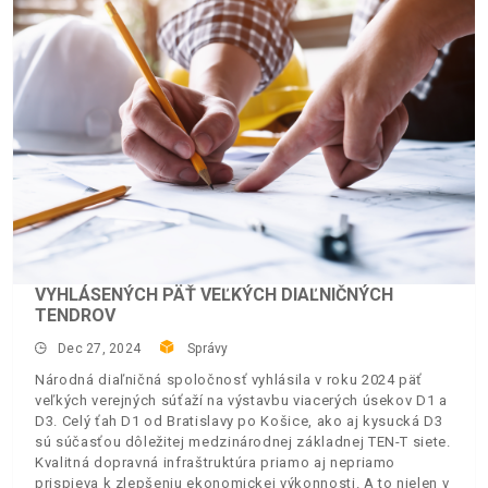
VYHLÁSENÝCH PÄŤ VEĽKÝCH DIAĽNIČNÝCH
TENDROV
Dec 27, 2024
Správy
Národná diaľničná spoločnosť vyhlásila v roku 2024 päť
veľkých verejných súťaží na výstavbu viacerých úsekov D1 a
D3. Celý ťah D1 od Bratislavy po Košice, ako aj kysucká D3
sú súčasťou dôležitej medzinárodnej základnej TEN-T siete.
Kvalitná dopravná infraštruktúra priamo aj nepriamo
prispieva k zlepšeniu ekonomickej výkonnosti. A to nielen v