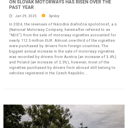
ON SLOVAK MOTORWAYS HAS RISEN OVER THE
PAST YEAR
Jan 29, 2025
Správy
In 2024, the revenues of Národná diaľničná spoločnosť, a.s.
(National Motorway Company, hereinafter referred to as
“NDS”) from the sale of motorway vignettes accounted for
nearly 112.5 million EUR. Almost one-third of the vignettes
were purchased by drivers from foreign countries. The
biggest annual increase in the sale of motorway vignettes
was recorded by drivers from Austria (an increase of 3.4%)
and Poland (an increase of 2.5%), however, most of the
vignettes purchased by drivers from abroad still belong to
vehicles registered in the Czech Republic.