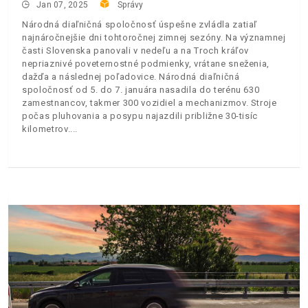
Jan 07, 2025
Správy
Národná diaľničná spoločnosť úspešne zvládla zatiaľ
najnáročnejšie dni tohtoročnej zimnej sezóny. Na významnej
časti Slovenska panovali v nedeľu a na Troch kráľov
nepriaznivé poveternostné podmienky, vrátane sneženia,
dažďa a následnej poľadovice. Národná diaľničná
spoločnosť od 5. do 7. januára nasadila do terénu 630
zamestnancov, takmer 300 vozidiel a mechanizmov. Stroje
počas pluhovania a posypu najazdili približne 30-tisíc
kilometrov.