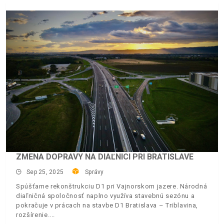
ZMENA DOPRAVY NA DIAĽNICI PRI BRATISLAVE
Sep 25, 2025
Správy
Spúšťame rekonštrukciu D1 pri Vajnorskom jazere. Národná
diaľničná spoločnosť naplno využíva stavebnú sezónu a
pokračuje v prácach na stavbe D1 Bratislava – Triblavina,
rozšírenie.