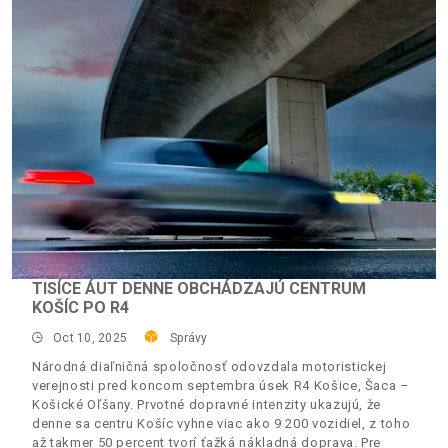
TISÍCE ÁUT DENNE OBCHÁDZAJÚ CENTRUM
KOŠÍC PO R4
Oct 10, 2025
Správy
Národná diaľničná spoločnosť odovzdala motoristickej
verejnosti pred koncom septembra úsek R4 Košice, Šaca –
Košické Oľšany. Prvotné dopravné intenzity ukazujú, že
denne sa centru Košíc vyhne viac ako 9 200 vozidiel, z toho
až takmer 50 percent tvorí ťažká nákladná doprava. Pre