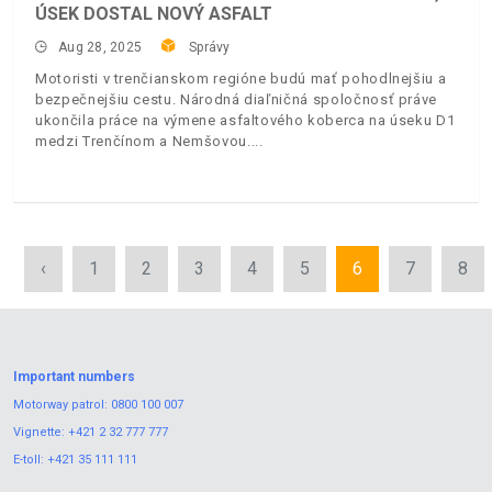
ÚSEK DOSTAL NOVÝ ASFALT
Aug 28, 2025
Správy
Motoristi v trenčianskom regióne budú mať pohodlnejšiu a
bezpečnejšiu cestu. Národná diaľničná spoločnosť práve
ukončila práce na výmene asfaltového koberca na úseku D1
medzi Trenčínom a Nemšovou.
‹
1
2
3
4
5
6
7
8
Important numbers
Motorway patrol:
0800 100 007
Vignette:
+421 2 32 777 777
E-toll:
+421 35 111 111