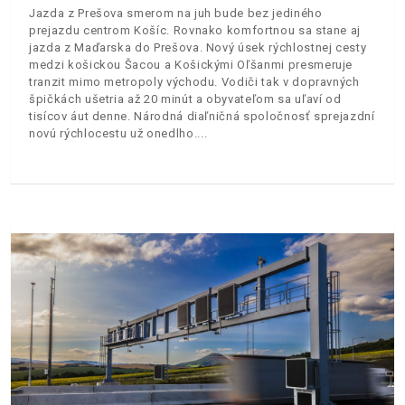
Jazda z Prešova smerom na juh bude bez jediného
prejazdu centrom Košíc. Rovnako komfortnou sa stane aj
jazda z Maďarska do Prešova. Nový úsek rýchlostnej cesty
medzi košickou Šacou a Košickými Oľšanmi presmeruje
tranzit mimo metropoly východu. Vodiči tak v dopravných
špičkách ušetria až 20 minút a obyvateľom sa uľaví od
tisícov áut denne. Národná diaľničná spoločnosť sprejazdní
novú rýchlocestu už onedlho.