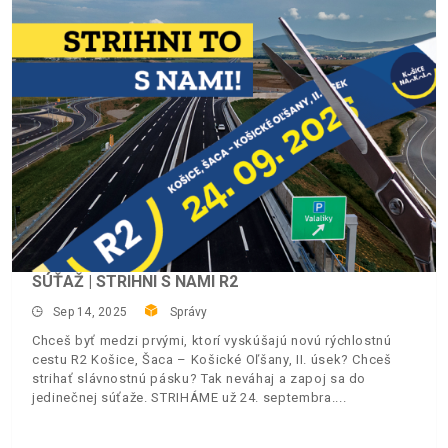
SÚŤAŽ | STRIHNI S NAMI R2
Sep 14, 2025
Správy
Chceš byť medzi prvými, ktorí vyskúšajú novú rýchlostnú
cestu R2 Košice, Šaca – Košické Oľšany, II. úsek? Chceš
strihať slávnostnú pásku? Tak neváhaj a zapoj sa do
jedinečnej súťaže. STRIHÁME už 24. septembra.