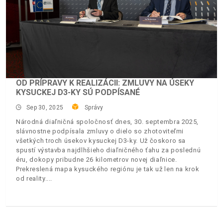
OD PRÍPRAVY K REALIZÁCII: ZMLUVY NA ÚSEKY
KYSUCKEJ D3-KY SÚ PODPÍSANÉ
Sep 30, 2025
Správy
Národná diaľničná spoločnosť dnes, 30. septembra 2025,
slávnostne podpísala zmluvy o dielo so zhotoviteľmi
všetkých troch úsekov kysuckej D3-ky. Už čoskoro sa
spustí výstavba najdlhšieho diaľničného ťahu za poslednú
éru, dokopy pribudne 26 kilometrov novej diaľnice.
Prekreslená mapa kysuckého regiónu je tak už len na krok
od reality.