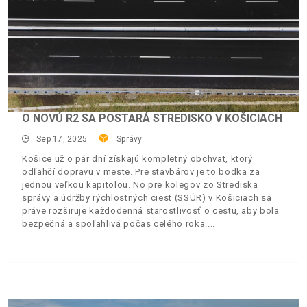
O NOVÚ R2 SA POSTARÁ STREDISKO V KOŠICIACH
Sep 17, 2025
Správy
Košice už o pár dní získajú kompletný obchvat, ktorý
odľahčí dopravu v meste. Pre stavbárov je to bodka za
jednou veľkou kapitolou. No pre kolegov zo Strediska
správy a údržby rýchlostných ciest (SSÚR) v Košiciach sa
práve rozširuje každodenná starostlivosť o cestu, aby bola
bezpečná a spoľahlivá počas celého roka.