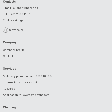
Contacts
E-mail.:
support@ndsas.sk
Tel.:
+421 2 583 11 111
Cookie settings
Slovenčina
Company
Company profile
Contact
Services
Motorway patrol contact: 0800 100 007
Information and sales point
Rest area
Application for oversized transport
Charging