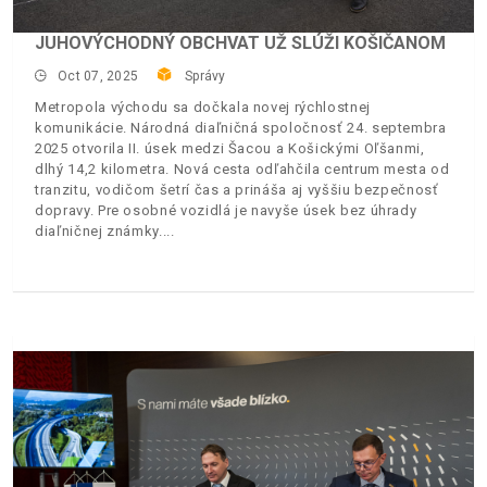
JUHOVÝCHODNÝ OBCHVAT UŽ SLÚŽI KOŠIČANOM
Oct 07, 2025
Správy
Metropola východu sa dočkala novej rýchlostnej
komunikácie. Národná diaľničná spoločnosť 24. septembra
2025 otvorila II. úsek medzi Šacou a Košickými Oľšanmi,
dlhý 14,2 kilometra. Nová cesta odľahčila centrum mesta od
tranzitu, vodičom šetrí čas a prináša aj vyššiu bezpečnosť
dopravy. Pre osobné vozidlá je navyše úsek bez úhrady
diaľničnej známky.