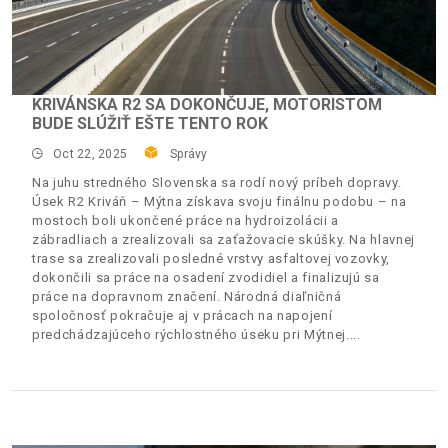
KRIVÁNSKA R2 SA DOKONČUJE, MOTORISTOM
BUDE SLÚŽIŤ EŠTE TENTO ROK
Oct 22, 2025
Správy
Na juhu stredného Slovenska sa rodí nový príbeh dopravy.
Úsek R2 Kriváň – Mýtna získava svoju finálnu podobu – na
mostoch boli ukončené práce na hydroizolácii a
zábradliach a zrealizovali sa zaťažovacie skúšky. Na hlavnej
trase sa zrealizovali posledné vrstvy asfaltovej vozovky,
dokončili sa práce na osadení zvodidiel a finalizujú sa
práce na dopravnom značení. Národná diaľničná
spoločnosť pokračuje aj v prácach na napojení
predchádzajúceho rýchlostného úseku pri Mýtnej.