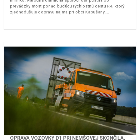
míľniku. Národná diaľničná spoločnosť pustila do
prevádzky most ponad budúcu rýchlostnú cestu R4, ktorý
zjednodušuje dopravu najmä pri obci Kapušany.
OPRAVA VOZOVKY D1 PRI NEMŠOVEJ SKONČILA,