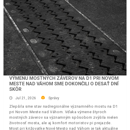
VÝMENU MOSTNÝCH ZÁVEROV NA D1 PRI NOVOM
MESTE NAD VÁHOM SME DOKONČILI O DESAŤ DNÍ
SKÔR
Jul 21, 2026
Správy
Zlepšila sme stav nadregionálne významného mostu na D1
pri Novom Meste nad Váhom. Vďaka výmene štyroch
mostných záverov sa významným spôsobom zvýšila nielen
životnosť mosta, ale aj komfort motoristov pi prejazde.
Most pri križovatke Nové Mesto nad Váhom je tak aktuálne