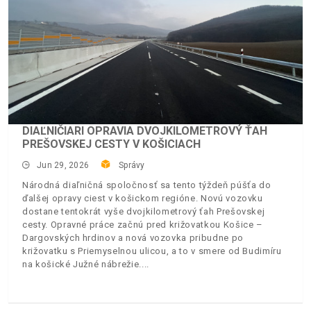
DIAĽNIČIARI OPRAVIA DVOJKILOMETROVÝ ŤAH
PREŠOVSKEJ CESTY V KOŠICIACH
Jun 29, 2026
Správy
Národná diaľničná spoločnosť sa tento týždeň púšťa do
ďalšej opravy ciest v košickom regióne. Novú vozovku
dostane tentokrát vyše dvojkilometrový ťah Prešovskej
cesty. Opravné práce začnú pred križovatkou Košice –
Dargovských hrdinov a nová vozovka pribudne po
križovatku s Priemyselnou ulicou, a to v smere od Budimíru
na košické Južné nábrežie.