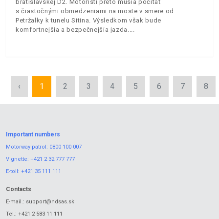
bratislavskej D2. Motoristi preto musia počítať
s čiastočnými obmedzeniami na moste v smere od
Petržalky k tunelu Sitina. Výsledkom však bude
komfortnejšia a bezpečnejšia jazda.
‹
1
2
3
4
5
6
7
8
Important numbers
Motorway patrol:
0800 100 007
Vignette:
+421 2 32 777 777
E-toll:
+421 35 111 111
Contacts
E-mail.:
support@ndsas.sk
Tel.:
+421 2 583 11 111