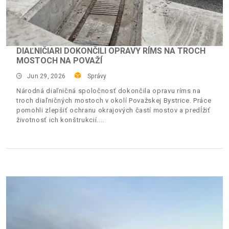
DIAĽNIČIARI DOKONČILI OPRAVY RÍMS NA TROCH
MOSTOCH NA POVAŽÍ
Jun 29, 2026
Správy
Národná diaľničná spoločnosť dokončila opravu ríms na
troch diaľničných mostoch v okolí Považskej Bystrice. Práce
pomohli zlepšiť ochranu okrajových častí mostov a predĺžiť
životnosť ich konštrukcií.