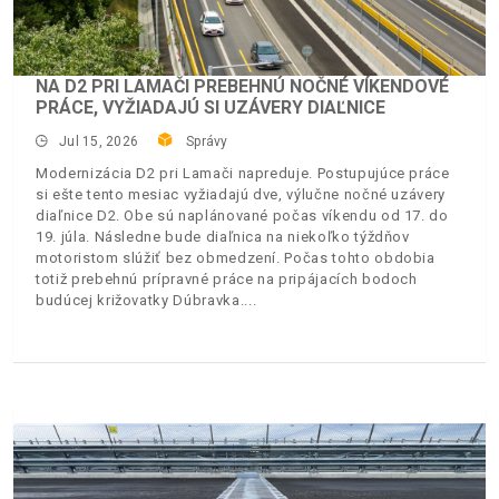
NA D2 PRI LAMAČI PREBEHNÚ NOČNÉ VÍKENDOVÉ
PRÁCE, VYŽIADAJÚ SI UZÁVERY DIAĽNICE
Jul 15, 2026
Správy
Modernizácia D2 pri Lamači napreduje. Postupujúce práce
si ešte tento mesiac vyžiadajú dve, výlučne nočné uzávery
diaľnice D2. Obe sú naplánované počas víkendu od 17. do
19. júla. Následne bude diaľnica na niekoľko týždňov
motoristom slúžiť bez obmedzení. Počas tohto obdobia
totiž prebehnú prípravné práce na pripájacích bodoch
budúcej križovatky Dúbravka.