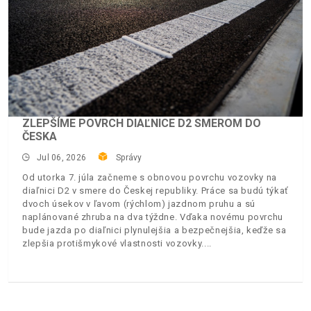
ZLEPŠÍME POVRCH DIAĽNICE D2 SMEROM DO
ČESKA
Jul 06, 2026
Správy
Od utorka 7. júla začneme s obnovou povrchu vozovky na
diaľnici D2 v smere do Českej republiky. Práce sa budú týkať
dvoch úsekov v ľavom (rýchlom) jazdnom pruhu a sú
naplánované zhruba na dva týždne. Vďaka novému povrchu
bude jazda po diaľnici plynulejšia a bezpečnejšia, keďže sa
zlepšia protišmykové vlastnosti vozovky.