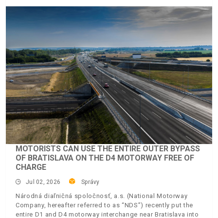
MOTORISTS CAN USE THE ENTIRE OUTER BYPASS
OF BRATISLAVA ON THE D4 MOTORWAY FREE OF
CHARGE
Jul 02, 2026
Správy
Národná diaľničná spoločnosť, a.s. (National Motorway
Company, hereafter referred to as “NDS”) recently put the
entire D1 and D4 motorway interchange near Bratislava into