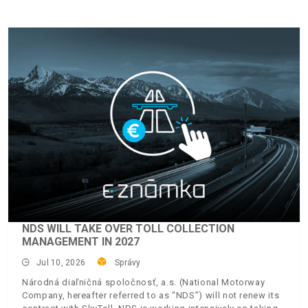
NDS WILL TAKE OVER TOLL COLLECTION
MANAGEMENT IN 2027
Jul 10, 2026
Správy
Národná diaľničná spoločnosť, a.s. (National Motorway
Company, hereafter referred to as “NDS”) will not renew its