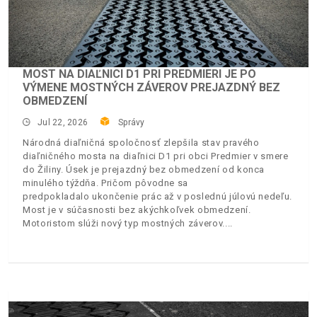
MOST NA DIAĽNICI D1 PRI PREDMIERI JE PO
VÝMENE MOSTNÝCH ZÁVEROV PREJAZDNÝ BEZ
OBMEDZENÍ
Jul 22, 2026
Správy
Národná diaľničná spoločnosť zlepšila stav pravého
diaľničného mosta na diaľnici D1 pri obci Predmier v smere
do Žiliny. Úsek je prejazdný bez obmedzení od konca
minulého týždňa. Pričom pôvodne sa
predpokladalo ukončenie prác až v poslednú júlovú nedeľu.
Most je v súčasnosti bez akýchkoľvek obmedzení.
Motoristom slúži nový typ mostných záverov.