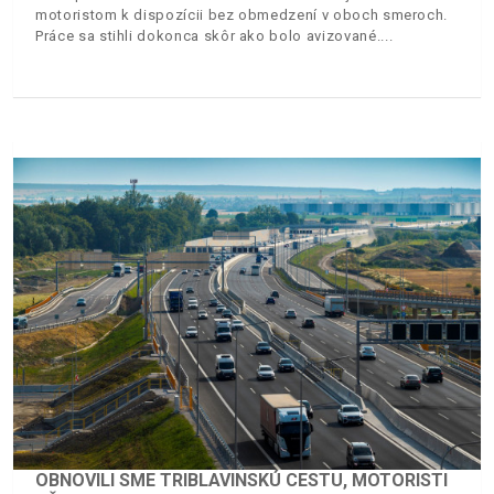
motoristom k dispozícii bez obmedzení v oboch smeroch.
Práce sa stihli dokonca skôr ako bolo avizované.
OBNOVILI SME TRIBLAVINSKÚ CESTU, MOTORISTI